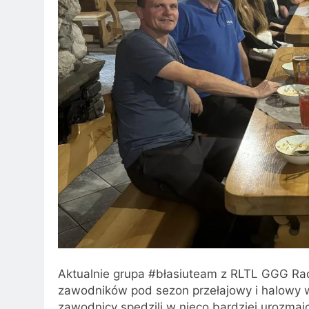
Aktualnie grupa #błasiuteam z RLTL GGG R
zawodników pod sezon przełajowy i halowy
zawodnicy spędzili w nieco bardziej urozmaic