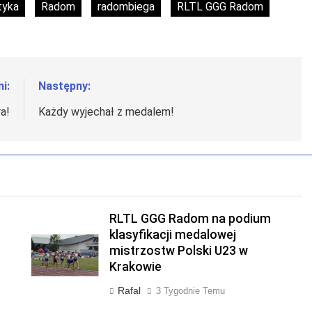
tyka
Radom
radombiega
RLTL GGG Radom
i:
Następny:
ra!
Każdy wyjechał z medalem!
RLTL GGG Radom na podium
klasyfikacji medalowej
mistrzostw Polski U23 w
Krakowie
Rafal
3 Tygodnie Temu