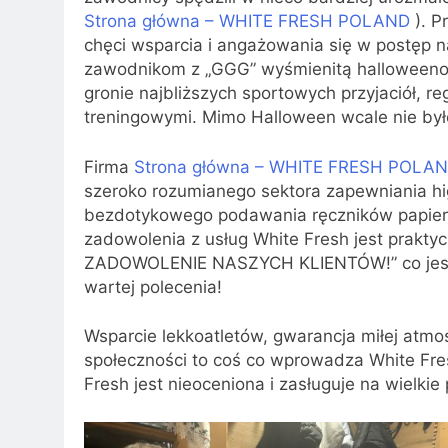
Strona główna – WHITE FRESH POLAND
). P
chęci wsparcia i angażowania się w postęp n
zawodnikom z „GGG” wyśmienitą halloweenow
gronie najbliższych sportowych przyjaciół, r
treningowymi. Mimo Halloween wcale nie było
Firma
Strona główna – WHITE FRESH POLA
szeroko rozumianego sektora zapewniania hi
bezdotykowego podawania ręczników papierow
zadowolenia z usług White Fresh jest prakt
ZADOWOLENIE NASZYCH KLIENTÓW!” co jest 
wartej polecenia!
Wsparcie lekkoatletów, gwarancja miłej atmos
społeczności to coś co wprowadza White Fre
Fresh jest nieoceniona i zasługuje na wielk