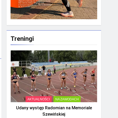
Treningi
AKTUALNOŚCI
NA ZAWODACH
Udany występ Radomian na Memoriale
Szewińskiej