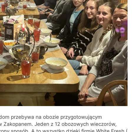
adom przebywa na obozie przygotowującym
 w Zakopanem. Jeden z 12 obozowych wieczorów,
ony sposób. A to wszystko dzięki firmie White Fresh (