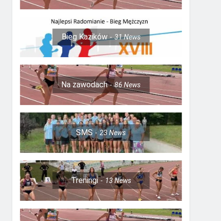
Bieg Kazików
31
News
Na zawodach
86
News
SMS
23
News
Treningi
13
News