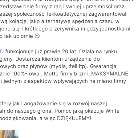
rzedstawiciele firmy z racji swojej uprzejmości oraz
aszej społeczności lekkoatletycznej zagwarantowali
ą kolację, jako alternatywę spędzenia czasu w
egeneracji i krótkiego przerywnika między jednostkami
 tak upiornie 😉
ND
funkcjonuje już prawie 20 lat. Działa na rynku
gieny. Dostarcza klientom urządzenia do
ych oraz płynów (mydła, żeli itp). Gwarancja
ycznie 100%- owa . Motto firmy brzmi „MAKSYMALNE
jednym z aspektów wpływających na miano firmy
fery jak i angażowanie się w rozwój naszej
sh do naszego grona. Pomoc jaką okazuje White
ie podziękowania, a więc DZIĘKUJEMY!