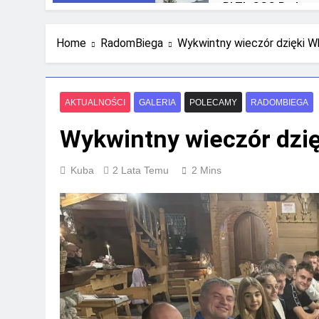
RLTL GGG Radom n
3 Tygodnie Temu
Home
RadomBiega
Wykwintny wieczór dzięki Wh
AKTUALNOŚCI
GALERIA
POLECAMY
RADOMBIEGA
Wykwintny wieczór dzię
Kuba
2 Lata Temu
2 Mins