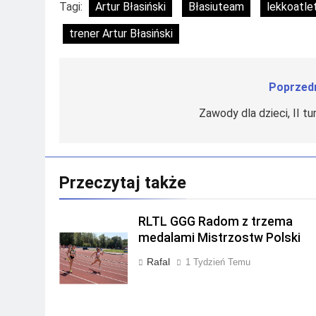
Tagi:
Artur Błasiński
Błasiuteam
lekkoatle
trener Artur Błasiński
Poprzedn
Nawigacja
wpisu
Zawody dla dzieci, II tu
Przeczytaj także
RLTL GGG Radom z trzema
medalami Mistrzostw Polski
Rafal
1 Tydzień Temu