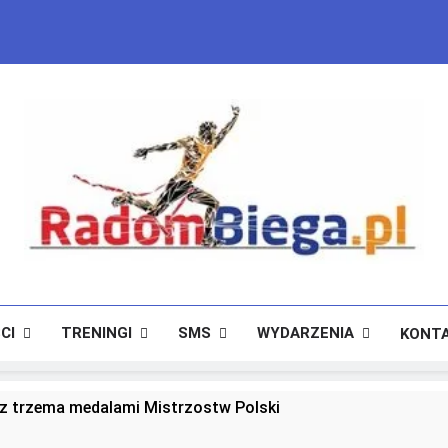
RadomBiega.pl
Radomski Portal Dla Miłośników Lekkoatletyki
CI
TRENINGI
SMS
WYDARZENIA
KONT
 trzema medalami Mistrzostw Polski