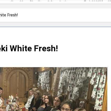
a podium klasyfikacji medalowej mistrzostw Polski U23 w K
ite Fresh!
ki White Fresh!