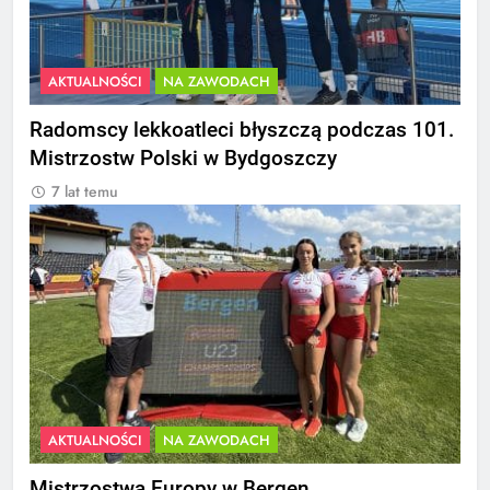
AKTUALNOŚCI
NA ZAWODACH
Radomscy lekkoatleci błyszczą podczas 101.
Mistrzostw Polski w Bydgoszczy
7 lat temu
AKTUALNOŚCI
NA ZAWODACH
Mistrzostwa Europy w Bergen