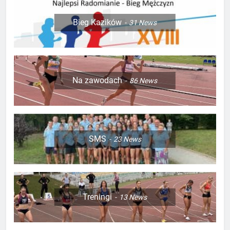
Bieg Kazików
31
News
Na zawodach
86
News
SMS
23
News
Treningi
13
News