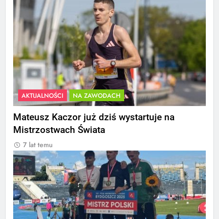
AKTUALNOŚCI
NA ZAWODACH
Mateusz Kaczor już dziś wystartuje na
Mistrzostwach Świata
7 lat temu