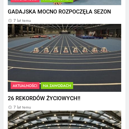
GADAJSKA MOCNO ROZPOCZĘŁA SEZON
7 lat temu
AKTUALNOŚCI
NA ZAWODACH
26 REKORDÓW ŻYCIOWYCH!!
7 lat temu