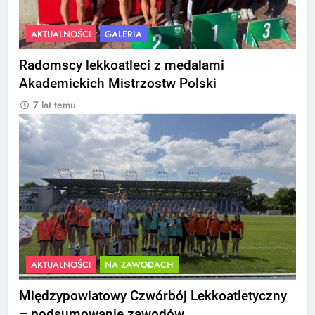
AKTUALNOŚCI
GALERIA
Radomscy lekkoatleci z medalami
Akademickich Mistrzostw Polski
7 lat temu
AKTUALNOŚCI
NA ZAWODACH
Międzypowiatowy Czwórbój Lekkoatletyczny
– podsumowanie zawodów