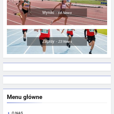
Wyniki
68
News
Zapisy
23
News
Menu główne
O NAS