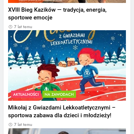
XVIII Bieg Kazików — tradycja, energia,
sportowe emocje
7 lat temu
AKTUALNOŚCI
NA ZAWODACH
Mikołaj z Gwiazdami Lekkoatletycznymi –
sportowa zabawa dla dzieci i młodzieży!
7 lat temu