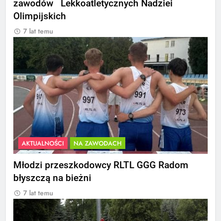
zawodów Lekkoatletycznych Nadziei
Olimpijskich
7 lat temu
AKTUALNOŚCI
NA ZAWODACH
Młodzi przeszkodowcy RLTL GGG Radom
błyszczą na bieżni
7 lat temu