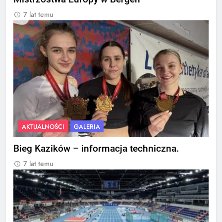
7 lat temu
AKTUALNOŚCI
GALERIA
Bieg Kazików – informacja techniczna.
7 lat temu