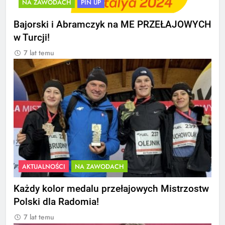
NA ZAWODACH
PIN UP
Bajorski i Abramczyk na ME PRZEŁAJOWYCH
w Turcji!
7 lat temu
AKTUALNOŚCI
NA ZAWODACH
Każdy kolor medalu przełajowych Mistrzostw
Polski dla Radomia!
7 lat temu