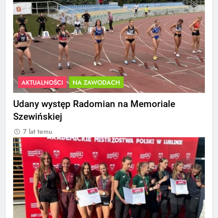
AKTUALNOŚCI
NA ZAWODACH
Udany występ Radomian na Memoriale
Szewińskiej
7 lat temu