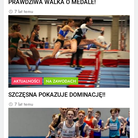
PRAWDZIWA WALKA O MEDALE!
7 lat temu
AKTUALNOŚCI
NA ZAWODACH
SZCZĘSNA POKAZUJE DOMINACJĘ!!
7 lat temu