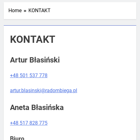
Mistrzostw Polski
2 Tygodnie Temu
Home
KONTAKT
RLTL GGG Radom na podium klasyfikacji
KONTAKT
medalowej mistrzostw Polski U23 w
Krakowie
4 Tygodnie Temu
Artur Błasiński
+48 501 537 778
artur.blasinski@radombiega.pl
Aneta Błasińska
+48 517 828 775
Biuro