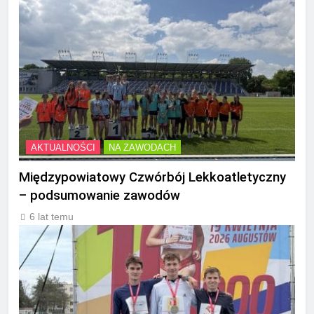
AKTUALNOŚCI
NA ZAWODACH
Międzypowiatowy Czwórbój Lekkoatletyczny
– podsumowanie zawodów
6 lat temu