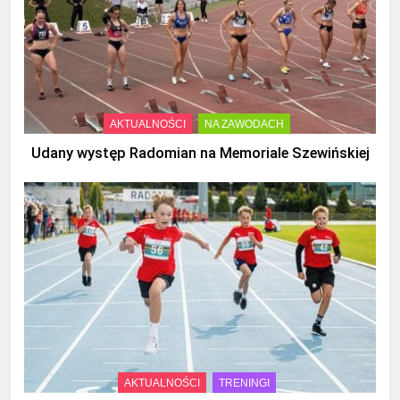
AKTUALNOŚCI
NA ZAWODACH
Udany występ Radomian na Memoriale Szewińskiej
AKTUALNOŚCI
TRENINGI