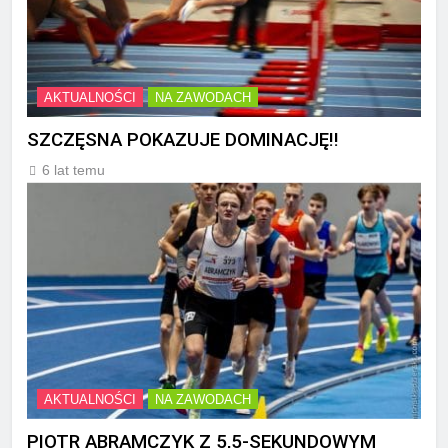
AKTUALNOŚCI
NA ZAWODACH
SZCZĘSNA POKAZUJE DOMINACJĘ!!
6 lat temu
AKTUALNOŚCI
NA ZAWODACH
PIOTR ABRAMCZYK Z 5,5-SEKUNDOWYM