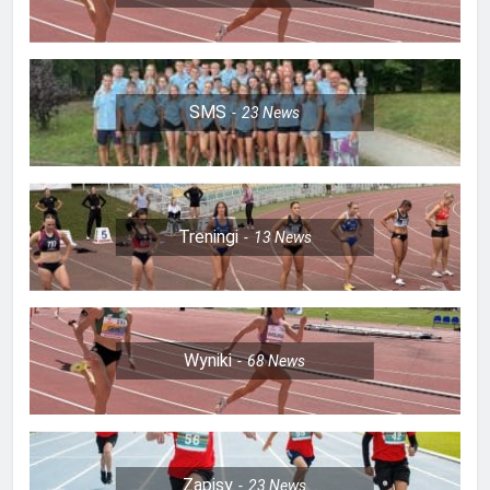
SMS
23
News
Treningi
13
News
Wyniki
68
News
Zapisy
23
News