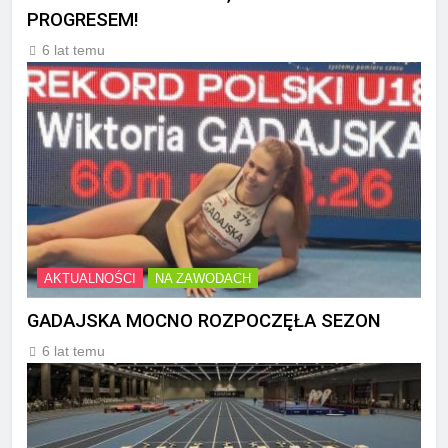
PROGRESEM!
6 lat temu
AKTUALNOŚCI
NA ZAWODACH
GADAJSKA MOCNO ROZPOCZĘŁA SEZON
6 lat temu