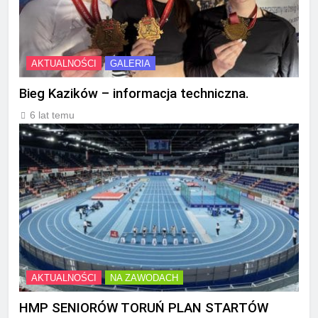
AKTUALNOŚCI
GALERIA
Bieg Kazików – informacja techniczna.
6 lat temu
AKTUALNOŚCI
NA ZAWODACH
HMP SENIORÓW TORUŃ PLAN STARTÓW