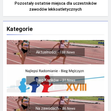
Pozostały ostatnie miejsca dla uczestników
zawodów lekkoatletycznych
Kategorie
Aktualności
188
News
Bieg Kazików
31
News
Na zawodach
86
News