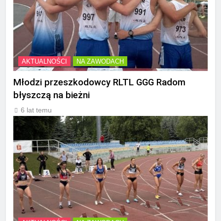
AKTUALNOŚCI
NA ZAWODACH
Młodzi przeszkodowcy RLTL GGG Radom
błyszczą na bieżni
6 lat temu