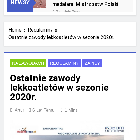
NEWSY
medalami Mistrzostw Polski
2 Tygodnie Temu
RLTL GGG Radom na podium
klasyfikacji medalowej
Home
Regulaminy
mistrzostw Polski U23 w
4 Tygodnie Temu
Krakowie
Ostatnie zawody lekkoatletów w sezonie 2020r.
NA ZAWODACH
REGULAMINY
ZAPISY
Ostatnie zawody
lekkoatletów w sezonie
2020r.
Artur
6 Lat Temu
1 Mins