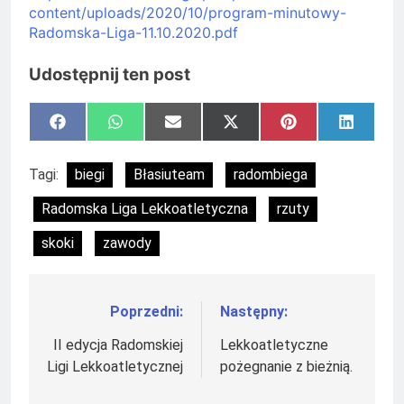
content/uploads/2020/10/program-minutowy-
Radomska-Liga-11.10.2020.pdf
Udostępnij ten post
Share
Share
Share
Share
Share
Share
Facebook
WhatsApp
Email
X
Pinterest
LinkedI
on
on
on
on
on
on
(Twitter)
Tagi:
biegi
Błasiuteam
radombiega
Radomska Liga Lekkoatletyczna
rzuty
skoki
zawody
Poprzedni:
Następny:
Nawigacja
wpisu
II edycja Radomskiej
Lekkoatletyczne
Ligi Lekkoatletycznej
pożegnanie z bieżnią.