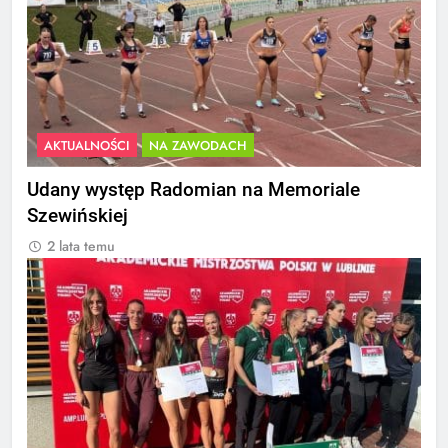
AKTUALNOŚCI
NA ZAWODACH
Udany występ Radomian na Memoriale
Szewińskiej
2 lata temu