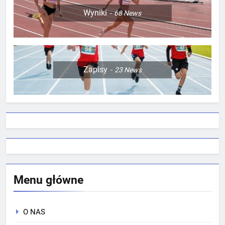
Wyniki
68
News
Zapisy
23
News
Menu główne
O NAS