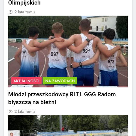
Olimpijskich
2 lata temu
AKTUALNOŚCI
NA ZAWODACH
Młodzi przeszkodowcy RLTL GGG Radom
błyszczą na bieżni
2 lata temu