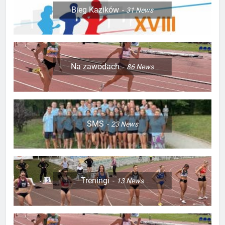
Bieg Kazików
31
News
Na zawodach
86
News
SMS
23
News
Treningi
13
News