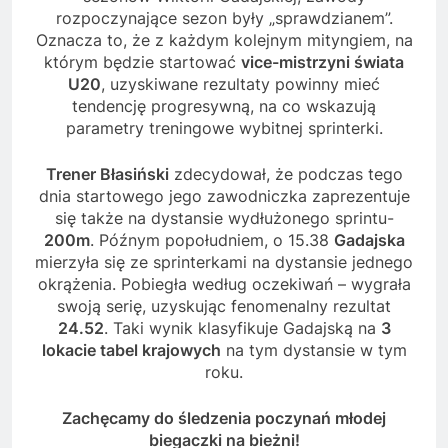
rozpoczynające sezon były „sprawdzianem”.
Oznacza to, że z każdym kolejnym mityngiem, na
którym będzie startować
vice-mistrzyni świata
U20
, uzyskiwane rezultaty powinny mieć
tendencję progresywną, na co wskazują
parametry treningowe wybitnej sprinterki.
Trener Błasiński
zdecydował, że podczas tego
dnia startowego jego zawodniczka zaprezentuje
się także na dystansie wydłużonego sprintu-
200m
. Późnym popołudniem, o 15.38
Gadajska
mierzyła się ze sprinterkami na dystansie jednego
okrążenia. Pobiegła według oczekiwań – wygrała
swoją serię, uzyskując fenomenalny rezultat
24.52
. Taki wynik klasyfikuje Gadajską na
3
lokacie tabel krajowych
na tym dystansie w tym
roku.
Zachęcamy do śledzenia poczynań młodej
biegaczki na bieżni!