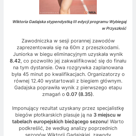
Wiktoria Gadajska stypendystką III edycji programu Wybiegaj
w Przyszłość
Zawodniczka w sesji porannej zawodów
zaprezentowała się na 60m z przeszkodami.
Juniorka w biegu eliminacyjnym uzyskała wynik
8.42
, co pozwoliło jej zakwalifikować się do finału
na tym dystansie. Owa rozgrywka zaplanowana
była 45 minut po kwalifikacjach. Organizatorzy o
równej 12.40 wystartowali z biegiem głównym.
Gadajska poprawiła wynik z pierwszego etapu
zmagań o
0.07 (8.35)
.
Imponujący rezultat uzyskany przez specjalistkę
biegów płotkarskich plasuje ją na
3 miejscu w
tabelach europejskich bieżącego sezonu
! Warto
podkreślić, że według analizy poprzednich
sezonów Wiktorii Gadajskiej, zawody