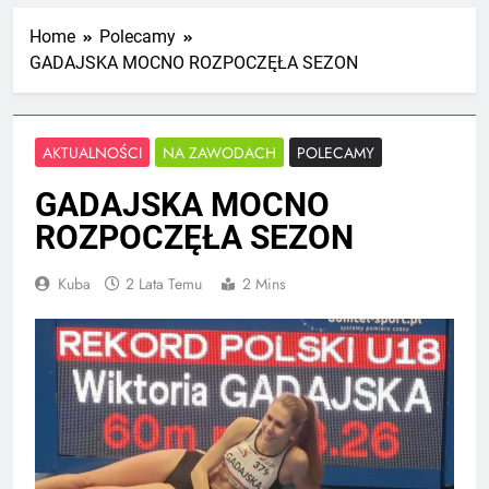
Mistrzostw Polski
2 Tygodnie Temu
Home
Polecamy
GADAJSKA MOCNO ROZPOCZĘŁA SEZON
RLTL GGG Radom na podium klasyfikacji
medalowej mistrzostw Polski U23 w
Krakowie
AKTUALNOŚCI
NA ZAWODACH
POLECAMY
4 Tygodnie Temu
GADAJSKA MOCNO
ROZPOCZĘŁA SEZON
Kuba
2 Lata Temu
2 Mins