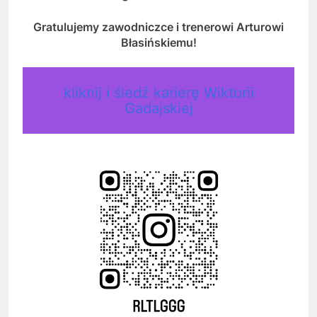
Gratulujemy zawodniczce i trenerowi Arturowi
Błasińskiemu!
kliknij i śledź karierę Wiktorii
Gadajskiej