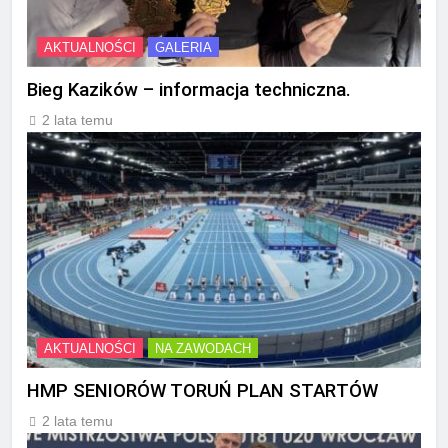
AKTUALNOŚCI
GALERIA
Bieg Kazików – informacja techniczna.
2 lata temu
AKTUALNOŚCI
NA ZAWODACH
HMP SENIORÓW TORUŃ PLAN STARTÓW
2 lata temu