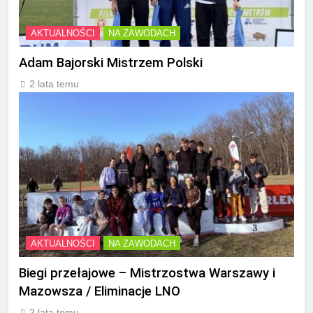
AKTUALNOŚCI
NA ZAWODACH
Adam Bajorski Mistrzem Polski
2 lata temu
AKTUALNOŚCI
NA ZAWODACH
Biegi przełajowe – Mistrzostwa Warszawy i
Mazowsza / Eliminacje LNO
2 lata temu