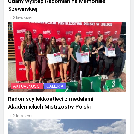
Udany występ Radomian na Memoriale
Szewińskiej
2 lata temu
AKTUALNOŚCI
GALERIA
Radomscy lekkoatleci z medalami
Akademickich Mistrzostw Polski
2 lata temu