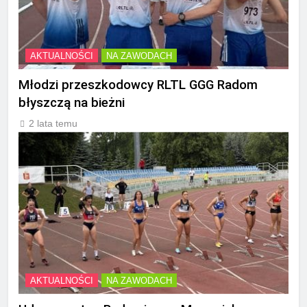
AKTUALNOŚCI
NA ZAWODACH
Młodzi przeszkodowcy RLTL GGG Radom
błyszczą na bieżni
2 lata temu
AKTUALNOŚCI
NA ZAWODACH