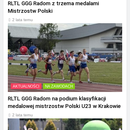
RLTL GGG Radom z trzema medalami
Mistrzostw Polski
2 lata temu
AKTUALNOŚCI
NA ZAWODACH
RLTL GGG Radom na podium klasyfikacji
medalowej mistrzostw Polski U23 w Krakowie
2 lata temu