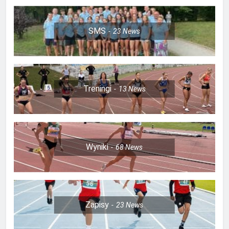
SMS
23
News
Treningi
13
News
Wyniki
68
News
Zapisy
23
News