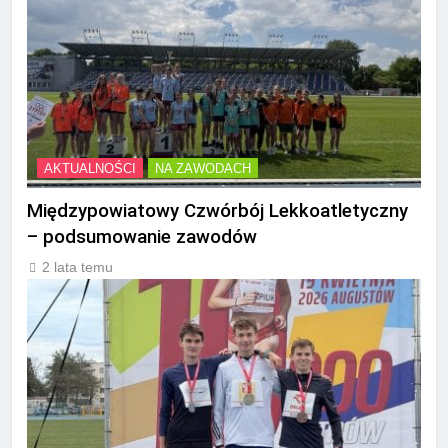
AKTUALNOŚCI
NA ZAWODACH
Międzypowiatowy Czwórbój Lekkoatletyczny
– podsumowanie zawodów
2 lata temu