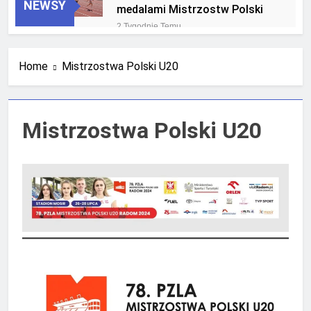
NEWSY
medalami Mistrzostw Polski
2 Tygodnie Temu
RLTL GGG Radom na podium
klasyfikacji medalowej
Home
Mistrzostwa Polski U20
mistrzostw Polski U23 w
4 Tygodnie Temu
Krakowie
Mistrzostwa Polski U20