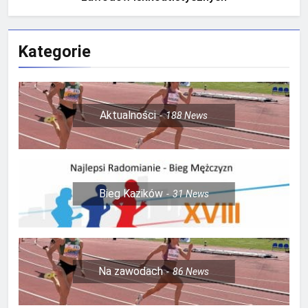
Kategorie
Aktualności
188
News
Bieg Kazików
31
News
Na zawodach
86
News