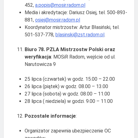
452,
a.popis@mosir.radom.pl
Media i akredytacje: Dariusz Osiej, tel. 500-893-
881,
osiej@mosir.radom.pl
Koordynator mistrzostw: Artur Błasiński, tel.
501-537-778,
blasinski@zst.radom.pl
.
Biuro 78. PZLA Mistrzostw Polski oraz
weryfikacja
: MOSiR Radom, wejście od ul.
Narutowicza 9
25 lipca (czwartek) w godz. 15.00 – 22.00
26 lipca (piątek) w godz. 08.00 – 13.00
27 lipca (sobota) w godz. 08.00 – 11.00
28 lipca ( niedziela) w godzi. 9.00 – 11.00
Pozostałe informacje
:
Organizator zapewnia ubezpieczenie OC