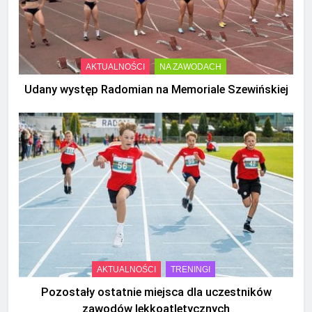
AKTUALNOŚCI
NA ZAWODACH
Udany występ Radomian na Memoriale Szewińskiej
AKTUALNOŚCI
TRENINGI
Pozostały ostatnie miejsca dla uczestników
zawodów lekkoatletycznych