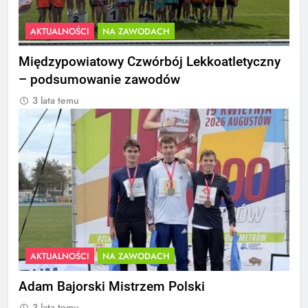
AKTUALNOŚCI
NA ZAWODACH
Międzypowiatowy Czwórbój Lekkoatletyczny
– podsumowanie zawodów
3 lata temu
AKTUALNOŚCI
NA ZAWODACH
Adam Bajorski Mistrzem Polski
3 lata temu