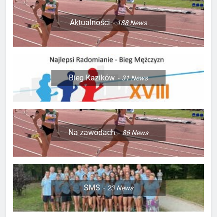
Aktualności
188
News
Bieg Kazików
31
News
Na zawodach
86
News
SMS
23
News