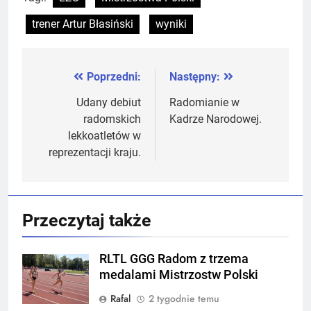
trener Artur Błasiński
wyniki
Poprzedni:
Następny:
Nawigacja
wpisu
Udany debiut
Radomianie w
radomskich
Kadrze Narodowej.
lekkoatletów w
reprezentacji kraju.
Przeczytaj także
RLTL GGG Radom z trzema
medalami Mistrzostw Polski
Rafal
2 tygodnie temu