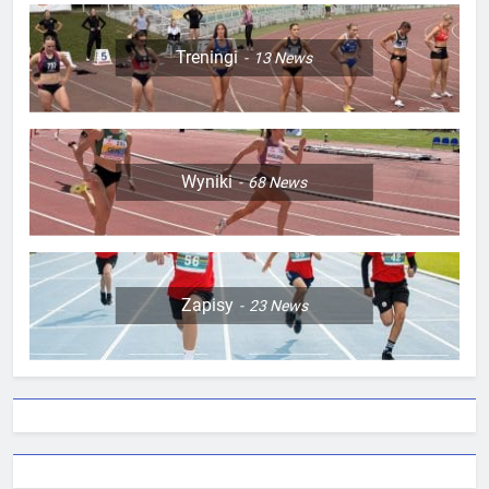
Treningi
13
News
Wyniki
68
News
Zapisy
23
News