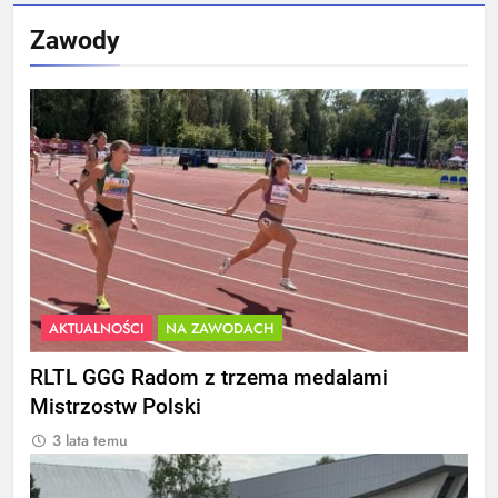
Zawody
AKTUALNOŚCI
NA ZAWODACH
RLTL GGG Radom z trzema medalami
Mistrzostw Polski
3 lata temu