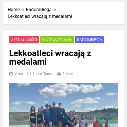
Mistrzostw Polski
2 Tygodnie Temu
Home
RadomBiega
Lekkoatleci wracają z medalami
RLTL GGG Radom na podium klasyfikacji
medalowej mistrzostw Polski U23 w
Krakowie
AKTUALNOŚCI
NA ZAWODACH
RADOMBIEGA
4 Tygodnie Temu
Lekkoatleci wracają z
medalami
Artur
3 Lata Temu
1 Mins