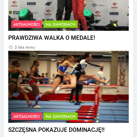
AKTUALNOŚCI
NA ZAWODACH
PRAWDZIWA WALKA O MEDALE!
3 lata temu
AKTUALNOŚCI
NA ZAWODACH
SZCZĘSNA POKAZUJE DOMINACJĘ!!