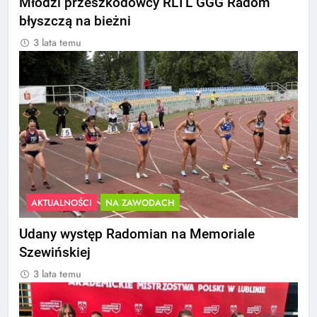
Młodzi przeszkodowcy RLTL GGG Radom
błyszczą na bieżni
3 lata temu
AKTUALNOŚCI
NA ZAWODACH
Udany występ Radomian na Memoriale
Szewińskiej
3 lata temu