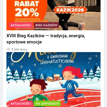
AKTUALNOŚCI
BIEG KAZIKÓW
XVIII Bieg Kazików — tradycja, energia,
sportowe emocje
3 lata temu
AKTUALNOŚCI
NA ZAWODACH