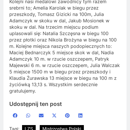
Kolejni nasi medalowi zawodnicy tym razem
srebrni to; Amelia Karolak w biegu przez
przeszkody, Tomasz Gizicki na 100m, Julia
Adamczyk w skoku w dal, Jakub Mosionek w
skoku w dal. Na trzecim miejscu podium
uplasowali się: Natalia Szczęsna w biegu 100
przez płotki oraz Nikola Brożyna w biegu na 100
m. Kolejne miejsca naszych podopiecznych to:
Maciej Bednarczyk 5 miejsce skok w dal, Nadia
Adamczyk 10 m. w rzucie oszczepem, Patryk
Majewski 6 m. w rzucie oszczepem, Julia Walczak
5 miejsce 1500 m w biegu przez przeszkody i
Klaudia Żurawska 13 miejsce w biegu na 100 m z
życiówką 13,13 s. Wszystkim serdecznie
gratulujemy.
Udostępnij ten post
Share
Share
Share
Share
Share
Share
Facebook
WhatsApp
Email
X
Pinterest
LinkedIn
on
on
on
on
on
on
(Twitter)
Tagi:
LZS
Mistrzostwa Polski