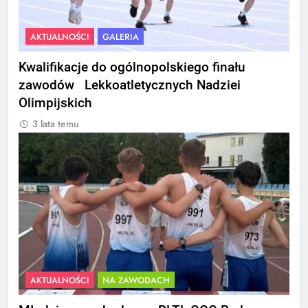
AKTUALNOŚCI
GALERIA
Kwalifikacje do ogólnopolskiego finału
zawodów Lekkoatletycznych Nadziei
Olimpijskich
3 lata temu
AKTUALNOŚCI
NA ZAWODACH