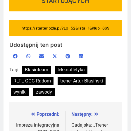
STARTUJĄCYCH
https://starter.pzla.pl/?Lp=52&lista=1&Klub=669
Udostępnij ten post
Share
Share
Share
Share
Share
Share
Facebook
WhatsApp
Email
X
Pinterest
LinkedIn
on
on
on
on
on
on
(Twitter)
Tagi:
Błasiuteam
lekkoatletyka
RLTL GGG Radom
trener Artur Błasiński
wyniki
zawody
Poprzedni:
Następny:
Nawigacja
wpisu
Impreza integracyjna
Gadajska: „Trener