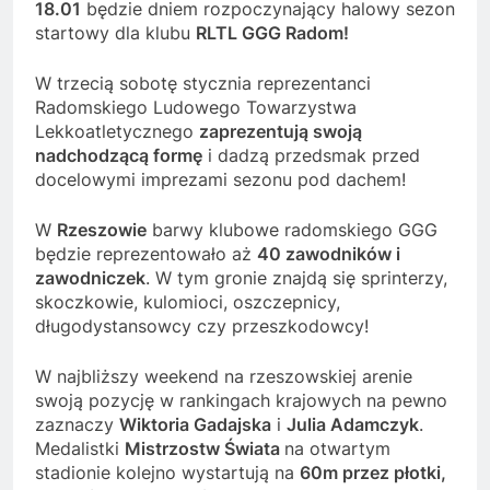
18.01
będzie dniem rozpoczynający halowy sezon
startowy dla klubu
RLTL GGG Radom!
W trzecią sobotę stycznia reprezentanci
Radomskiego Ludowego Towarzystwa
Lekkoatletycznego
zaprezentują swoją
nadchodzącą formę
i dadzą przedsmak przed
docelowymi imprezami sezonu pod dachem!
W
Rzeszowie
barwy klubowe radomskiego GGG
będzie reprezentowało aż
40 zawodników i
zawodniczek
. W tym gronie znajdą się sprinterzy,
skoczkowie, kulomioci, oszczepnicy,
długodystansowcy czy przeszkodowcy!
W najbliższy weekend na rzeszowskiej arenie
swoją pozycję w rankingach krajowych na pewno
zaznaczy
Wiktoria Gadajska
i
Julia Adamczyk
.
Medalistki
Mistrzostw Świata
na otwartym
stadionie kolejno wystartują na
60m przez płotki,