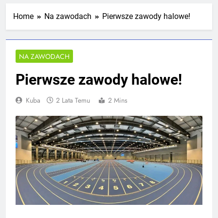
Mistrzostw Polski
2 Tygodnie Temu
Home
Na zawodach
Pierwsze zawody halowe!
RLTL GGG Radom na podium klasyfikacji
NA ZAWODACH
medalowej mistrzostw Polski U23 w
Krakowie
4 Tygodnie Temu
Pierwsze zawody halowe!
Kuba
2 Lata Temu
2 Mins