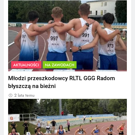
AKTUALNOŚCI
NA ZAWODACH
Młodzi przeszkodowcy RLTL GGG Radom
błyszczą na bieżni
2 lata temu