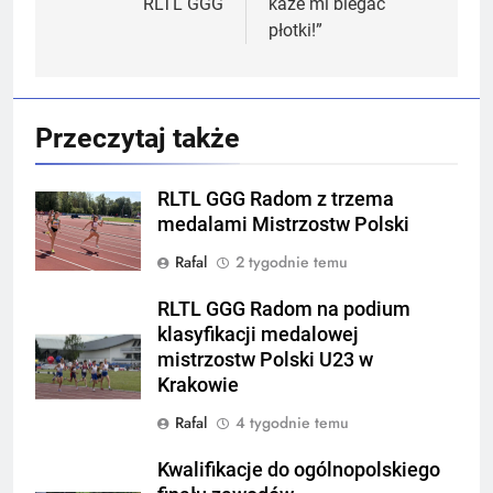
RLTL GGG
każe mi biegać
płotki!”
Przeczytaj także
RLTL GGG Radom z trzema
medalami Mistrzostw Polski
Rafal
2 tygodnie temu
RLTL GGG Radom na podium
klasyfikacji medalowej
mistrzostw Polski U23 w
Krakowie
Rafal
4 tygodnie temu
Kwalifikacje do ogólnopolskiego