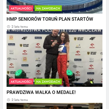
AKTUALNOŚCI
NA ZAWODACH
HMP SENIORÓW TORUŃ PLAN STARTÓW
2 lata temu
AKTUALNOŚCI
NA ZAWODACH
PRAWDZIWA WALKA O MEDALE!
2 lata temu