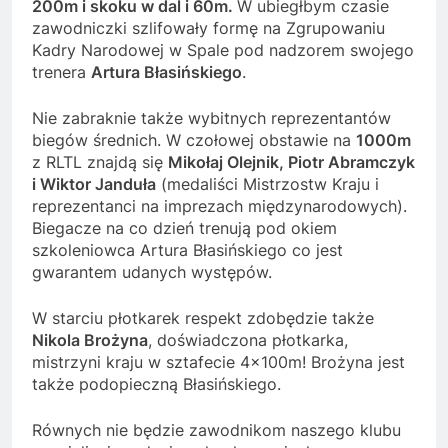
200m i skoku w dal i 60m.
W ubiegłbym czasie
zawodniczki szlifowały formę na Zgrupowaniu
Kadry Narodowej w Spale pod nadzorem swojego
trenera
Artura Błasińskiego
.
Nie zabraknie także wybitnych reprezentantów
biegów średnich. W czołowej obstawie na
1000m
z RLTL znajdą się
Mikołaj Olejnik, Piotr Abramczyk
i Wiktor Janduła
(medaliści Mistrzostw Kraju i
reprezentanci na imprezach międzynarodowych).
Biegacze na co dzień trenują pod okiem
szkoleniowca Artura Błasińskiego co jest
gwarantem udanych występów.
W starciu płotkarek respekt zdobędzie także
Nikola Brożyna
, doświadczona płotkarka,
mistrzyni kraju w sztafecie 4x100m! Brożyna jest
także podopieczną Błasińskiego.
Równych nie będzie zawodnikom naszego klubu