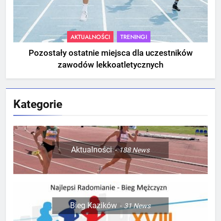
AKTUALNOŚCI
TRENINGI
Pozostały ostatnie miejsca dla uczestników
zawodów lekkoatletycznych
Kategorie
Aktualności
188
News
Bieg Kazików
31
News