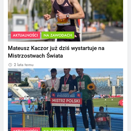
AKTUALNOŚCI
NA ZAWODACH
Mateusz Kaczor już dziś wystartuje na
Mistrzostwach Świata
2 lata temu