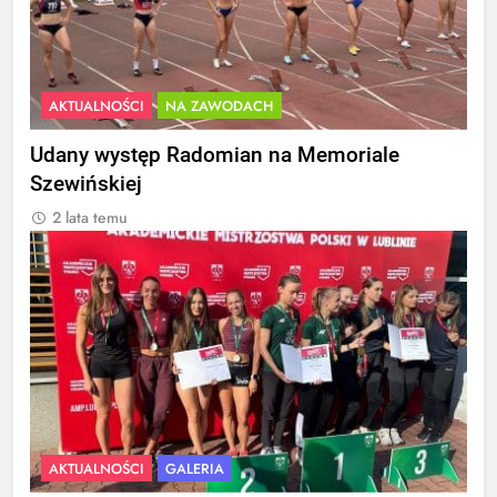
AKTUALNOŚCI
NA ZAWODACH
Udany występ Radomian na Memoriale
Szewińskiej
2 lata temu
AKTUALNOŚCI
GALERIA