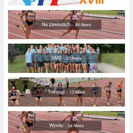
Na zawodach
86
News
SMS
23
News
Treningi
13
News
Wyniki
68
News