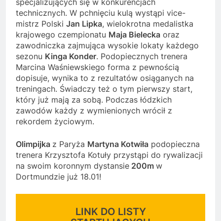
specjalizujących się w konkurencjach
technicznych. W pchnięciu kulą wystąpi vice-
mistrz Polski
Jan Lipka
, wielokrotna medalistka
krajowego czempionatu
Maja Bielecka
oraz
zawodniczka zajmująca wysokie lokaty każdego
sezonu
Kinga Konder
. Podopiecznych trenera
Marcina Waśniewskiego forma z pewnością
dopisuje, wynika to z rezultatów osiąganych na
treningach. Świadczy też o tym pierwszy start,
który już mają za sobą. Podczas łódzkich
zawodów każdy z wymienionych wrócił z
rekordem życiowym.
Olimpijka
z Paryża
Martyna Kotwiła
podopieczna
trenera Krzysztofa Kotuły przystąpi do rywalizacji
na swoim koronnym dystansie
200m
w
Dortmundzie już 18.01!
LINK DO LISTY