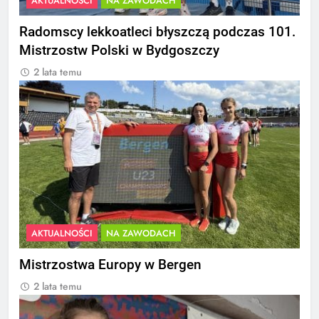
AKTUALNOŚCI
NA ZAWODACH
Radomscy lekkoatleci błyszczą podczas 101.
Mistrzostw Polski w Bydgoszczy
2 lata temu
AKTUALNOŚCI
NA ZAWODACH
Mistrzostwa Europy w Bergen
2 lata temu