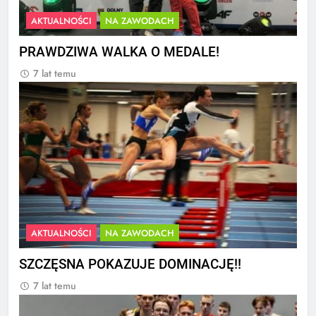
AKTUALNOŚCI
NA ZAWODACH
PRAWDZIWA WALKA O MEDALE!
7 lat temu
AKTUALNOŚCI
NA ZAWODACH
SZCZĘSNA POKAZUJE DOMINACJĘ!!
7 lat temu