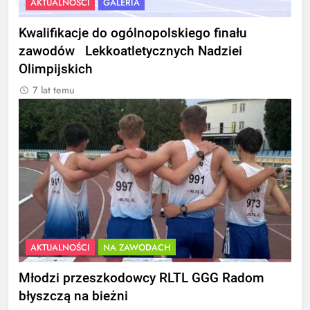
AKTUALNOŚCI
GALERIA
Kwalifikacje do ogólnopolskiego finału
zawodów Lekkoatletycznych Nadziei
Olimpijskich
7 lat temu
AKTUALNOŚCI
NA ZAWODACH
Młodzi przeszkodowcy RLTL GGG Radom
błyszczą na bieżni