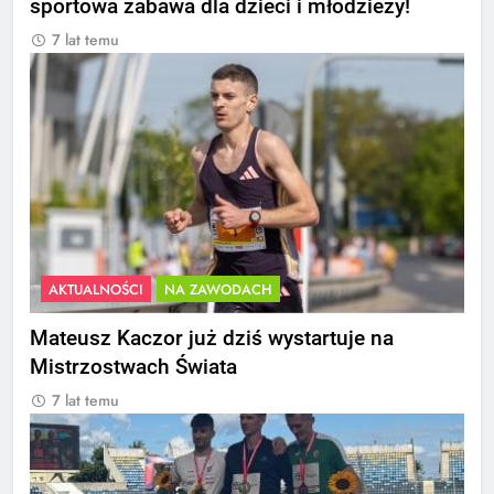
sportowa zabawa dla dzieci i młodzieży!
7 lat temu
AKTUALNOŚCI
NA ZAWODACH
Mateusz Kaczor już dziś wystartuje na
Mistrzostwach Świata
7 lat temu