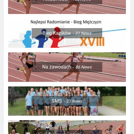
Bieg Kazików
31
News
Na zawodach
86
News
SMS
23
News