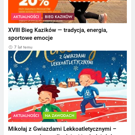
AKTUALNOŚCI
BIEG KAZIKÓW
XVIII Bieg Kazików — tradycja, energia,
sportowe emocje
7 lat temu
AKTUALNOŚCI
NA ZAWODACH
Mikołaj z Gwiazdami Lekkoatletycznymi –