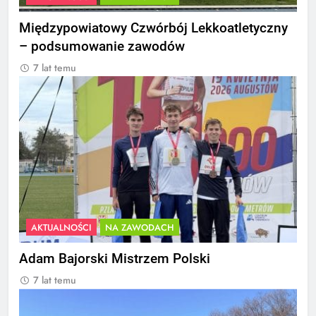
Międzypowiatowy Czwórbój Lekkoatletyczny
– podsumowanie zawodów
7 lat temu
AKTUALNOŚCI
NA ZAWODACH
Adam Bajorski Mistrzem Polski
7 lat temu