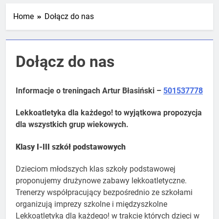
Mistrzostw Polski
2 Tygodnie Temu
Home
Dołącz do nas
RLTL GGG Radom na podium klasyfikacji
Dołącz do nas
medalowej mistrzostw Polski U23 w
Krakowie
4 Tygodnie Temu
Informacje o treningach Artur Błasiński –
501537778
Lekkoatletyka dla każdego! to wyjątkowa propozycja
dla wszystkich grup wiekowych.
Klasy I-III szkół podstawowych
Dzieciom młodszych klas szkoły podstawowej
proponujemy drużynowe zabawy lekkoatletyczne.
Trenerzy współpracujący bezpośrednio ze szkołami
organizują imprezy szkolne i międzyszkolne
Lekkoatletyka dla każdego! w trakcie których dzieci w