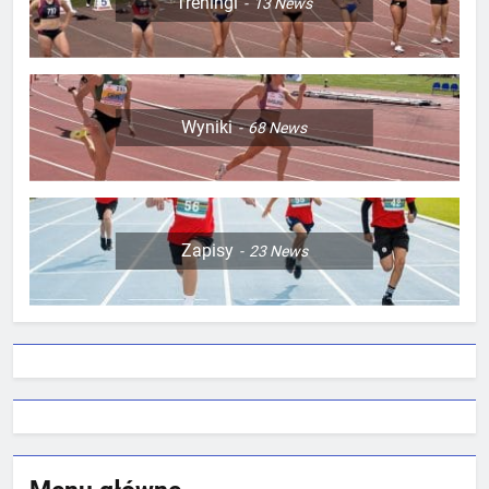
Treningi
13
News
Wyniki
68
News
Zapisy
23
News