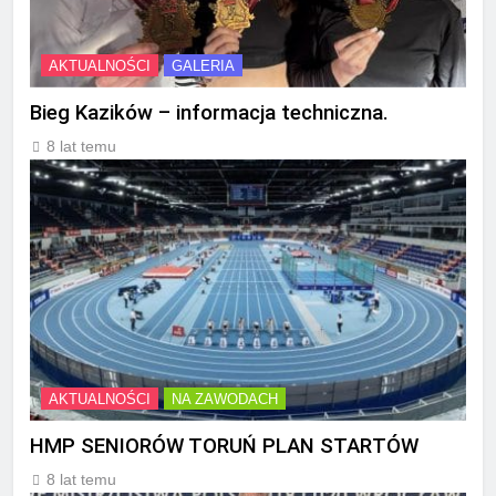
AKTUALNOŚCI
GALERIA
Bieg Kazików – informacja techniczna.
8 lat temu
AKTUALNOŚCI
NA ZAWODACH
HMP SENIORÓW TORUŃ PLAN STARTÓW
8 lat temu