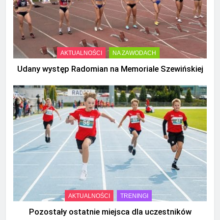
AKTUALNOŚCI
NA ZAWODACH
Udany występ Radomian na Memoriale Szewińskiej
AKTUALNOŚCI
TRENINGI
Pozostały ostatnie miejsca dla uczestników