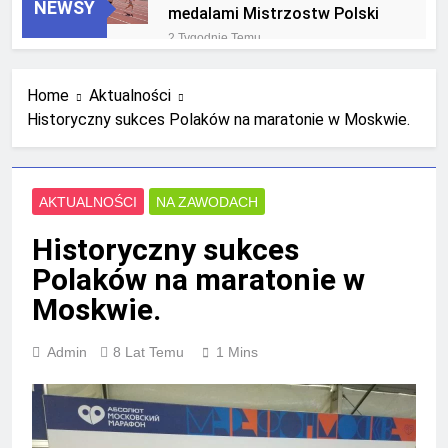
NEWSY
medalami Mistrzostw Polski
2 Tygodnie Temu
RLTL GGG Radom na podium
klasyfikacji medalowej
Home
Aktualności
mistrzostw Polski U23 w
4 Tygodnie Temu
Krakowie
Historyczny sukces Polaków na maratonie w Moskwie.
AKTUALNOŚCI
NA ZAWODACH
Historyczny sukces
Polaków na maratonie w
Moskwie.
Admin
8 Lat Temu
1 Mins