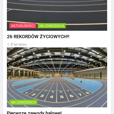
AKTUALNOŚCI
NA ZAWODACH
26 REKORDÓW ŻYCIOWYCH!!
8 lat temu
NA ZAWODACH
Pierwsze zawody halowe!