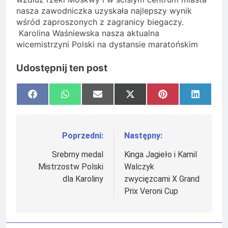
nasza zawodniczka uzyskała najlepszy wynik
wśród zaproszonych z zagranicy biegaczy.
Karolina Waśniewska nasza aktualna
wicemistrzyni Polski na dystansie maratońskim
Udostępnij ten post
Share
Share
Share
Share
Share
Share
Facebook
WhatsApp
Email
X
Pinterest
LinkedI
on
on
on
on
on
on
(Twitter)
Poprzedni:
Następny:
Nawigacja
wpisu
Srebrny medal
Kinga Jagieło i Kamil
Mistrzostw Polski
Walczyk
dla Karoliny
zwycięzcami X Grand
Prix Veroni Cup