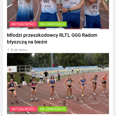
AKTUALNOŚCI
NA ZAWODACH
Młodzi przeszkodowcy RLTL GGG Radom
błyszczą na bieżni
8 lat temu
AKTUALNOŚCI
NA ZAWODACH