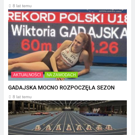
8 lat temu
AKTUALNOŚCI
NA ZAWODACH
GADAJSKA MOCNO ROZPOCZĘŁA SEZON
8 lat temu