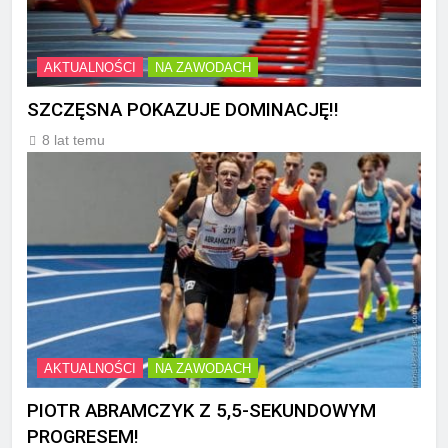
AKTUALNOŚCI
NA ZAWODACH
SZCZĘSNA POKAZUJE DOMINACJĘ!!
8 lat temu
AKTUALNOŚCI
NA ZAWODACH
PIOTR ABRAMCZYK Z 5,5-SEKUNDOWYM
PROGRESEM!