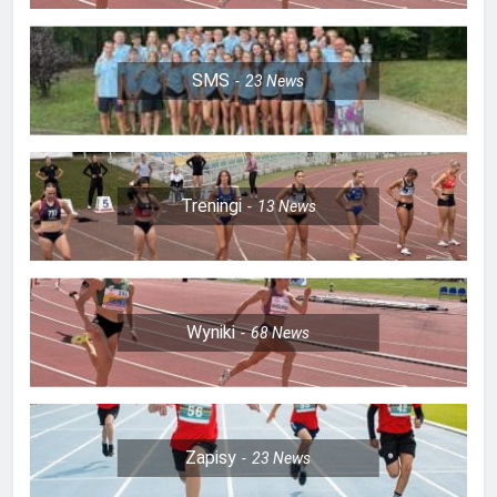
SMS
23
News
Treningi
13
News
Wyniki
68
News
Zapisy
23
News