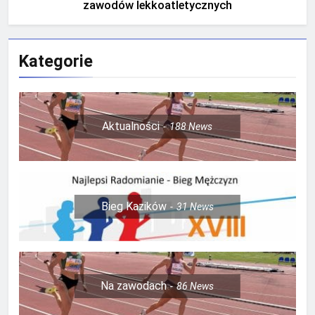
zawodów lekkoatletycznych
Kategorie
Aktualności
188
News
Bieg Kazików
31
News
Na zawodach
86
News