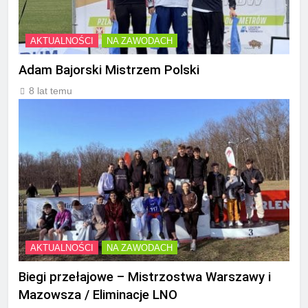
AKTUALNOŚCI
NA ZAWODACH
Adam Bajorski Mistrzem Polski
8 lat temu
AKTUALNOŚCI
NA ZAWODACH
Biegi przełajowe – Mistrzostwa Warszawy i
Mazowsza / Eliminacje LNO