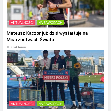
AKTUALNOŚCI
NA ZAWODACH
Mateusz Kaczor już dziś wystartuje na
Mistrzostwach Świata
7 lat temu
AKTUALNOŚCI
NA ZAWODACH