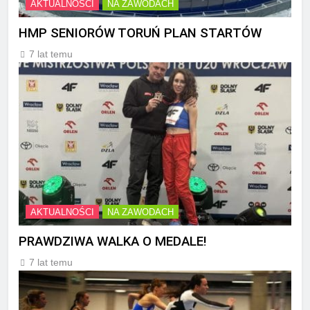
AKTUALNOŚCI
NA ZAWODACH
HMP SENIORÓW TORUŃ PLAN STARTÓW
7 lat temu
AKTUALNOŚCI
NA ZAWODACH
PRAWDZIWA WALKA O MEDALE!
7 lat temu