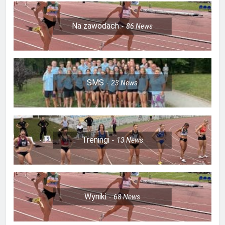
Na zawodach
86
News
SMS
23
News
Treningi
13
News
Wyniki
68
News