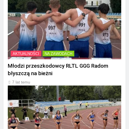
AKTUALNOŚCI
NA ZAWODACH
Młodzi przeszkodowcy RLTL GGG Radom
błyszczą na bieżni
7 lat temu