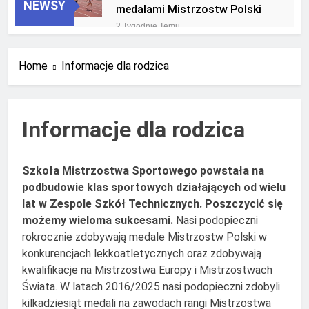
NEWSY
medalami Mistrzostw Polski
2 Tygodnie Temu
RLTL GGG Radom na podium
klasyfikacji medalowej
Home
Informacje dla rodzica
mistrzostw Polski U23 w
4 Tygodnie Temu
Krakowie
Informacje dla rodzica
Szkoła Mistrzostwa Sportowego powstała na
podbudowie klas sportowych działających od wielu
lat w Zespole Szkół Technicznych. Poszczycić się
możemy wieloma sukcesami.
Nasi podopieczni
rokrocznie zdobywają medale Mistrzostw Polski w
konkurencjach lekkoatletycznych oraz zdobywają
kwalifikacje na Mistrzostwa Europy i Mistrzostwach
Świata. W latach 2016/2025 nasi podopieczni zdobyli
kilkadziesiąt medali na zawodach rangi Mistrzostwa