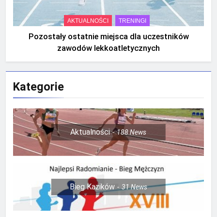
AKTUALNOŚCI
TRENINGI
Pozostały ostatnie miejsca dla uczestników
zawodów lekkoatletycznych
Kategorie
Aktualności
188
News
Bieg Kazików
31
News