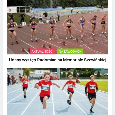
AKTUALNOŚCI
NA ZAWODACH
Udany występ Radomian na Memoriale Szewińskiej