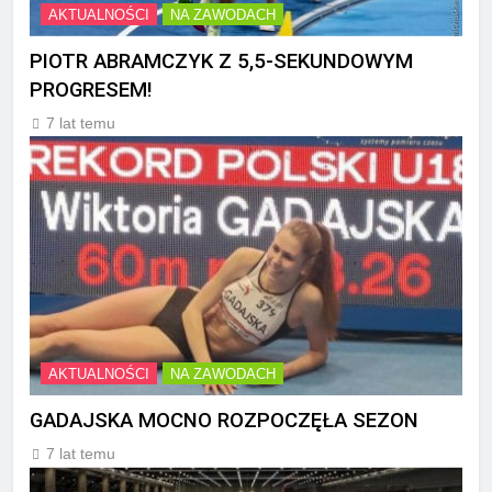
AKTUALNOŚCI
NA ZAWODACH
PIOTR ABRAMCZYK Z 5,5-SEKUNDOWYM
PROGRESEM!
7 lat temu
AKTUALNOŚCI
NA ZAWODACH
GADAJSKA MOCNO ROZPOCZĘŁA SEZON
7 lat temu