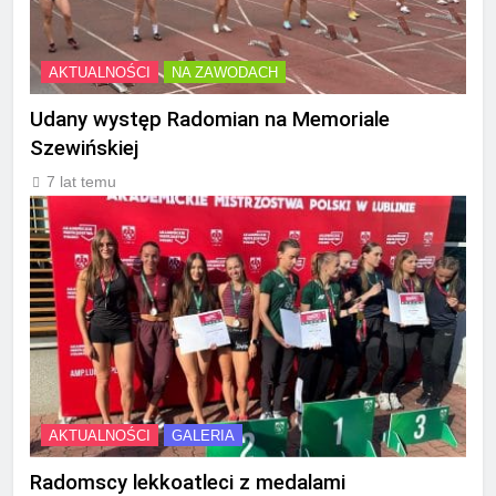
AKTUALNOŚCI
NA ZAWODACH
Udany występ Radomian na Memoriale
Szewińskiej
7 lat temu
AKTUALNOŚCI
GALERIA
Radomscy lekkoatleci z medalami