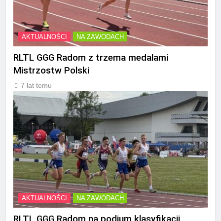
AKTUALNOŚCI
NA ZAWODACH
RLTL GGG Radom z trzema medalami
Mistrzostw Polski
7 lat temu
AKTUALNOŚCI
NA ZAWODACH
RLTL GGG Radom na podium klasyfikacji