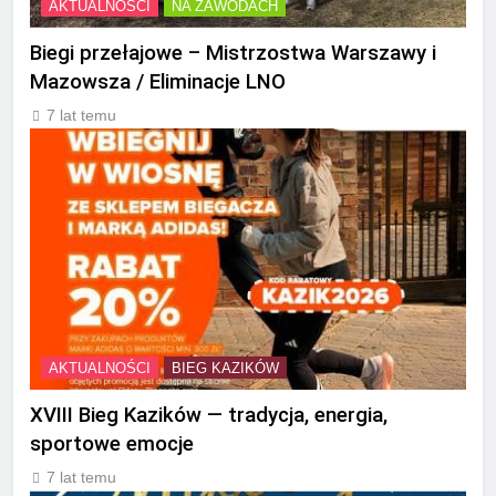
AKTUALNOŚCI
NA ZAWODACH
Biegi przełajowe – Mistrzostwa Warszawy i
Mazowsza / Eliminacje LNO
7 lat temu
AKTUALNOŚCI
BIEG KAZIKÓW
XVIII Bieg Kazików — tradycja, energia,
sportowe emocje
7 lat temu