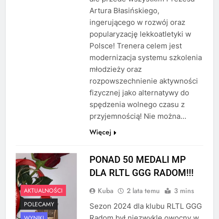
Artura Błasińskiego,
ingerującego w rozwój oraz
popularyzację lekkoatletyki w
Polsce! Trenera celem jest
modernizacja systemu szkolenia
młodzieży oraz
rozpowszechnienie aktywności
fizycznej jako alternatywy do
spędzenia wolnego czasu z
przyjemnością! Nie można…
Więcej
PONAD 50 MEDALI MP
DLA RLTL GGG RADOM!!!
Kuba
2 lata temu
3 mins
AKTUALNOŚCI
POLECAMY
Sezon 2024 dla klubu RLTL GGG
Radom był niezwykle owocny w
WYNIKI