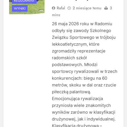
REGULAMINY
Rafal
2 miesiące temu
3
WYNIKI
mins
26 maja 2026 roku w Radomiu
odbyły się zawody Szkolnego
Związku Sportowego w trójboju
lekkoatletycznym, które
zgromadziły reprezentacje
radomskich szkół
podstawowych. Młodzi
sportowcy rywalizowali w trzech
konkurencjach: biegu na 60
metrów, skoku w dal oraz rzucie
piłeczką palantową.
Emocjonująca rywalizacja
przyniosła wiele znakomitych
wyników zarówno w klasyfikacji
drużynowej, jak i indywidualnej.
Klasyfikacja drużynowa –