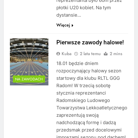
reprezentanta było 60m przez
płotki U20 kobiet. Na tym
dystansie…
Więcej
Pierwsze zawody halowe!
Kuba
2 lata temu
2 mins
18.01 będzie dniem
rozpoczynający halowy sezon
startowy dla klubu RLTL GGG
NA ZAWODACH
Radom! W trzecią sobotę
stycznia reprezentanci
Radomskiego Ludowego
Towarzystwa Lekkoatletycznego
zaprezentują swoją
nadchodzącą formę i dadzą
przedsmak przed docelowymi
imprezami sezonu pod dachem!