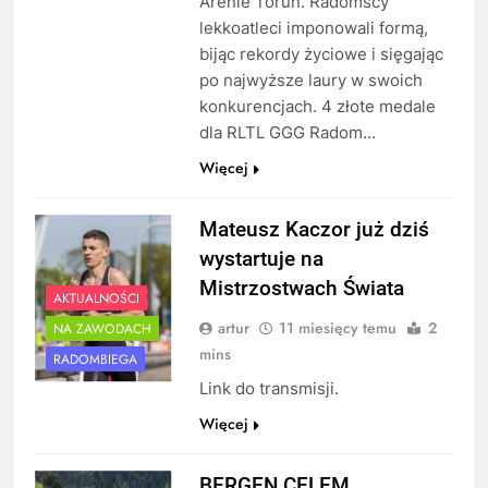
Arenie Toruń. Radomscy
lekkoatleci imponowali formą,
bijąc rekordy życiowe i sięgając
po najwyższe laury w swoich
konkurencjach. 4 złote medale
dla RLTL GGG Radom…
Więcej
Mateusz Kaczor już dziś
wystartuje na
Mistrzostwach Świata
AKTUALNOŚCI
artur
11 miesięcy temu
2
NA ZAWODACH
mins
RADOMBIEGA
Link do transmisji.
Więcej
BERGEN CELEM