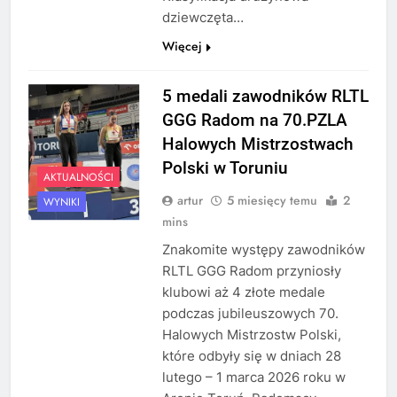
dziewczęta…
Więcej
5 medali zawodników RLTL
GGG Radom na 70.PZLA
Halowych Mistrzostwach
Polski w Toruniu
AKTUALNOŚCI
artur
5 miesięcy temu
2
WYNIKI
mins
Znakomite występy zawodników
RLTL GGG Radom przyniosły
klubowi aż 4 złote medale
podczas jubileuszowych 70.
Halowych Mistrzostw Polski,
które odbyły się w dniach 28
lutego – 1 marca 2026 roku w