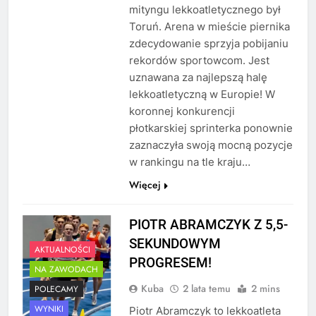
mityngu lekkoatletycznego był
Toruń. Arena w mieście piernika
zdecydowanie sprzyja pobijaniu
rekordów sportowcom. Jest
uznawana za najlepszą halę
lekkoatletyczną w Europie! W
koronnej konkurencji
płotkarskiej sprinterka ponownie
zaznaczyła swoją mocną pozycje
w rankingu na tle kraju…
Więcej
PIOTR ABRAMCZYK Z 5,5-
SEKUNDOWYM
AKTUALNOŚCI
PROGRESEM!
NA ZAWODACH
Kuba
2 lata temu
2 mins
POLECAMY
WYNIKI
Piotr Abramczyk to lekkoatleta