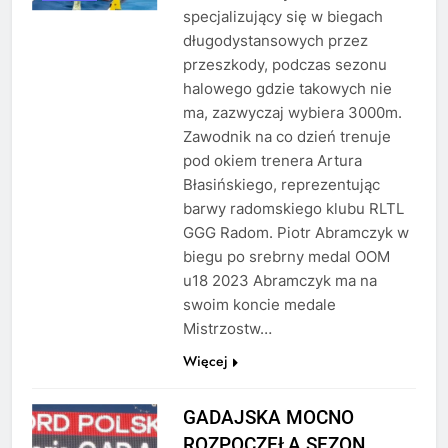
specjalizujący się w biegach
długodystansowych przez
przeszkody, podczas sezonu
halowego gdzie takowych nie
ma, zazwyczaj wybiera 3000m.
Zawodnik na co dzień trenuje
pod okiem trenera Artura
Błasińskiego, reprezentując
barwy radomskiego klubu RLTL
GGG Radom. Piotr Abramczyk w
biegu po srebrny medal OOM
u18 2023 Abramczyk ma na
swoim koncie medale
Mistrzostw…
Więcej
GADAJSKA MOCNO
ROZPOCZĘŁA SEZON