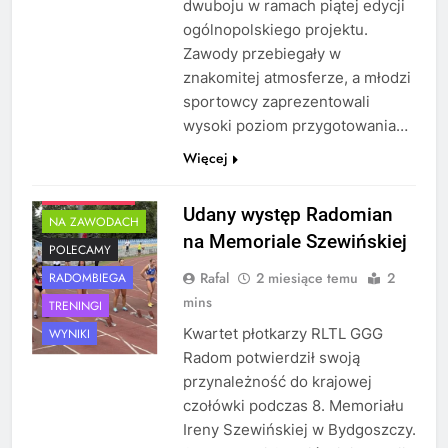
dwuboju w ramach piątej edycji
ogólnopolskiego projektu.
Zawody przebiegały w
znakomitej atmosferze, a młodzi
sportowcy zaprezentowali
wysoki poziom przygotowania…
Więcej
AKTUALNOŚCI
Udany występ Radomian
NA ZAWODACH
na Memoriale Szewińskiej
POLECAMY
Rafal
2 miesiące temu
2
RADOMBIEGA
mins
TRENINGI
Kwartet płotkarzy RLTL GGG
WYNIKI
Radom potwierdził swoją
przynależność do krajowej
czołówki podczas 8. Memoriału
Ireny Szewińskiej w Bydgoszczy.