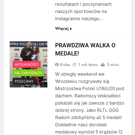
rezultatach i poczynaniach
naszych sportowców na
Instagramie naszego…
Więcej
PRAWDZIWA WALKA O
MEDALE!
Kuba
1 rok temu
3 mins
AKTUALNOŚCI
NA ZAWODACH
W ubiegły weekend we
Wrocławiu rozgrywały się
POLECAMY
Mistrzostwa Polski U18/U20 pod
dachem. Radomscy lekkoatleci
pokazali się jak zawsze z bardzo
dobrej strony. Jako RLTL GGG
Radom zdobyliśmy aż 5 medali!
Dokładnie nasz dorobek
medalowy wyniósł 5 krążków (2