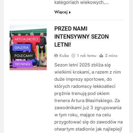
kategoriach wiekowych,…
Więcej
PRZED NAMI
INTENSYWNY SEZON
AKTUALNOŚCI
LETNI!
GALERIA
Kuba
1 rok temu
2 mins
POLECAMY
TRENINGI
Sezon letni 2025 zbliża się
wielkimi krokami, a razem z nim
duże imprezy sportowe, do
których radomscy lekkoatleci
prężnie trenują pod okiem
trenera Artura Błasińskiego. Za
zawodnikami już 3 zgrupowania
w tym roku, mające na celu
przygotować się do zawodów na
otwartym stadionie jak najlepiej!