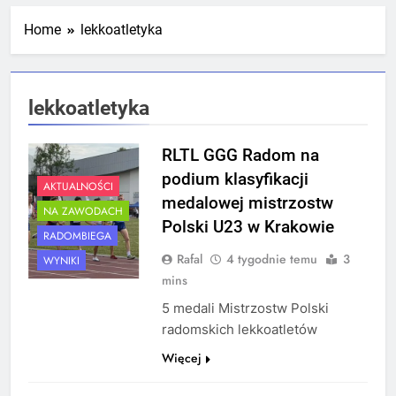
Mistrzostw Polski
2 Tygodnie Temu
Home
lekkoatletyka
RLTL GGG Radom na podium klasyfikacji
lekkoatletyka
medalowej mistrzostw Polski U23 w
Krakowie
4 Tygodnie Temu
RLTL GGG Radom na
podium klasyfikacji
AKTUALNOŚCI
medalowej mistrzostw
NA ZAWODACH
Polski U23 w Krakowie
RADOMBIEGA
Rafal
4 tygodnie temu
3
WYNIKI
mins
5 medali Mistrzostw Polski
radomskich lekkoatletów
Więcej