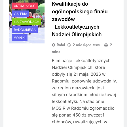
Kwalifikacje do
AKTUALNOŚCI
ogólnopolskiego finału
GALERIA
zawodów
NA ZAWODACH
Lekkoatletycznych
RADOMBIEGA
Nadziei Olimpijskich
WYNIKI
Rafal
2 miesiące temu
2
mins
Eliminacje Lekkoatletycznych
Nadziei Olimpijskich, które
odbyły się 21 maja 2026 w
Radomiu, ponownie udowodniły,
że region mazowiecki jest
silnym ośrodkiem młodzieżowej
lekkoatletyki. Na stadionie
MOSiR w Radomiu zgromadziło
się ponad 450 dziewcząt i
chłopców, rywalizujących w