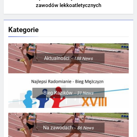
zawodów lekkoatletycznych
Kategorie
Aktualności
188
News
Bieg Kazików
31
News
Na zawodach
86
News