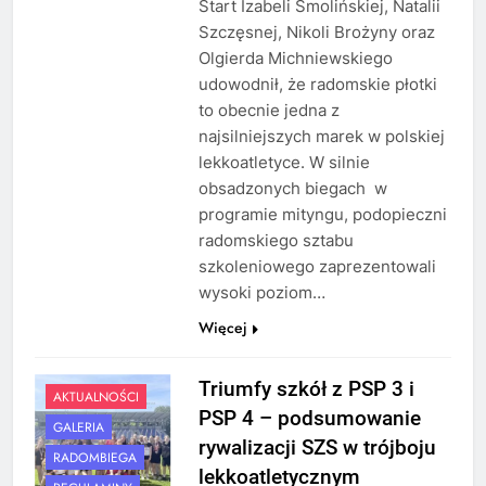
Start Izabeli Smolińskiej, Natalii
Szczęsnej, Nikoli Brożyny oraz
Olgierda Michniewskiego
udowodnił, że radomskie płotki
to obecnie jedna z
najsilniejszych marek w polskiej
lekkoatletyce. W silnie
obsadzonych biegach w
programie mityngu, podopieczni
radomskiego sztabu
szkoleniowego zaprezentowali
wysoki poziom…
Więcej
Triumfy szkół z PSP 3 i
AKTUALNOŚCI
PSP 4 – podsumowanie
GALERIA
rywalizacji SZS w trójboju
RADOMBIEGA
lekkoatletycznym