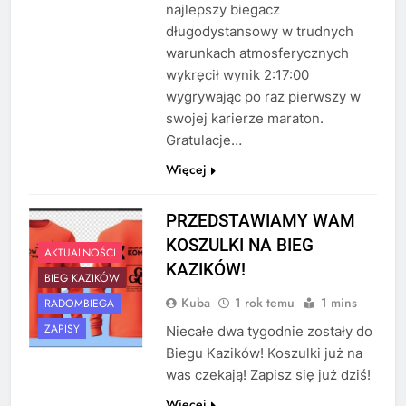
najlepszy biegacz
długodystansowy w trudnych
warunkach atmosferycznych
wykręcił wynik 2:17:00
wygrywając po raz pierwszy w
swojej karierze maraton.
Gratulacje…
Więcej
PRZEDSTAWIAMY WAM
KOSZULKI NA BIEG
AKTUALNOŚCI
KAZIKÓW!
BIEG KAZIKÓW
Kuba
1 rok temu
1 mins
RADOMBIEGA
ZAPISY
Niecałe dwa tygodnie zostały do
Biegu Kazików! Koszulki już na
was czekają! Zapisz się już dziś!
Więcej