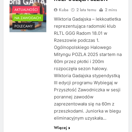
Kuba
2 lata temu
2 mins
AKTUALNOŚCI
NA ZAWODACH
Wiktoria Gadajska – lekkoatletka
reprezentująca radomski klub
POLECAMY
RLTL GGG Radom 18.01 w
Rzeszowie podczas 1.
Ogólnopolskiego Halowego
Mityngu POZLA 2025 startem na
60m przez płotki i 200m
rozpoczęła sezon halowy.
Wiktoria Gadajska stypendystką
III edycji programu Wybiegaj w
Przyszłość Zawodniczka w sesji
porannej zawodów
zaprezentowała się na 60m z
przeszkodami. Juniorka w biegu
eliminacyjnym uzyskała…
Więcej