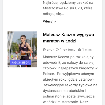
Najkrócej będziemy czekać na
Mistrzostwa Polski U23, które
odbędą się…
Więcej
Mateusz Kaczor wygrywa
maraton w Łodzi.
artur
1 rok temu
1 mins
Mateusz Kaczor po raz kolejny
udowodnił, że należy do ścisłej
RADOMBIEGA
czołówki najlepszych biegaczy w
Polsce. Po wyjątkowo udanym
ubiegłym roku, gdzie ustanowił
rewelacyjne rekordy życiowe na
dystansach maratońskim i
półmaratonie, został zwycięzcą
w Łódzkim Maratonie. Nasz