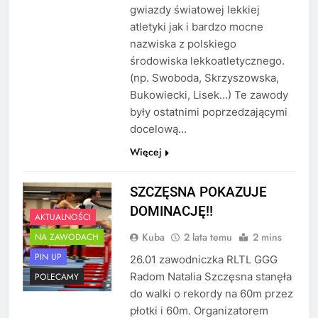
gwiazdy światowej lekkiej
atletyki jak i bardzo mocne
nazwiska z polskiego
środowiska lekkoatletycznego.
(np. Swoboda, Skrzyszowska,
Bukowiecki, Lisek…) Te zawody
były ostatnimi poprzedzającymi
docelową…
Więcej
SZCZĘSNA POKAZUJE
DOMINACJĘ!!
AKTUALNOŚCI
Kuba
2 lata temu
2 mins
NA ZAWODACH
PIN UP
26.01 zawodniczka RLTL GGG
Radom Natalia Szczęsna stanęła
POLECAMY
do walki o rekordy na 60m przez
płotki i 60m. Organizatorem