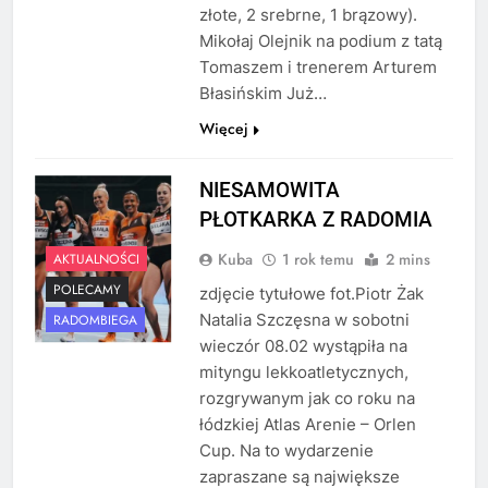
złote, 2 srebrne, 1 brązowy).
Mikołaj Olejnik na podium z tatą
Tomaszem i trenerem Arturem
Błasińskim Już…
Więcej
NIESAMOWITA
PŁOTKARKA Z RADOMIA
Kuba
1 rok temu
2 mins
AKTUALNOŚCI
POLECAMY
zdjęcie tytułowe fot.Piotr Żak
Natalia Szczęsna w sobotni
RADOMBIEGA
wieczór 08.02 wystąpiła na
mityngu lekkoatletycznych,
rozgrywanym jak co roku na
łódzkiej Atlas Arenie – Orlen
Cup. Na to wydarzenie
zapraszane są największe