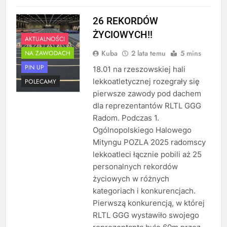
26 REKORDÓW
ŻYCIOWYCH!!
AKTUALNOŚCI
Kuba
2 lata temu
5 mins
NA ZAWODACH
PIN UP
18.01 na rzeszowskiej hali
lekkoatletycznej rozegrały się
POLECAMY
pierwsze zawody pod dachem
dla reprezentantów RLTL GGG
Radom. Podczas 1.
Ogólnopolskiego Halowego
Mityngu POZLA 2025 radomscy
lekkoatleci łącznie pobili aż 25
personalnych rekordów
życiowych w różnych
kategoriach i konkurencjach.
Pierwszą konkurencją, w której
RLTL GGG wystawiło swojego