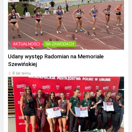
AKTUALNOŚCI
NA ZAWODACH
Udany występ Radomian na Memoriale
Szewińskiej
8 lat temu