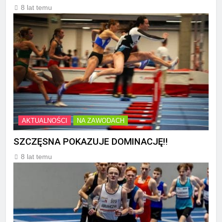
8 lat temu
AKTUALNOŚCI
NA ZAWODACH
SZCZĘSNA POKAZUJE DOMINACJĘ!!
8 lat temu