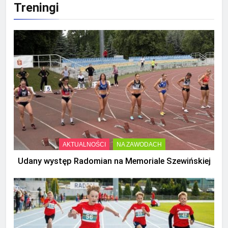
Treningi
AKTUALNOŚCI
NA ZAWODACH
Udany występ Radomian na Memoriale Szewińskiej