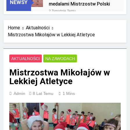
NEWSY
medalami Mistrzostw Polski
2 Tygodnie Temu
RLTL GGG Radom na podium
klasyfikacji medalowej
Home
Aktualności
mistrzostw Polski U23 w
4 Tygodnie Temu
Krakowie
Mistrzostwa Mikołajów w Lekkiej Atletyce
AKTUALNOŚCI
NA ZAWODACH
Mistrzostwa Mikołajów w
Lekkiej Atletyce
Admin
8 Lat Temu
1 Mins