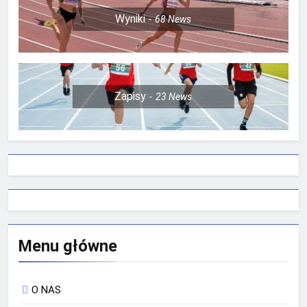
Wyniki
68
News
Zapisy
23
News
Menu główne
O NAS