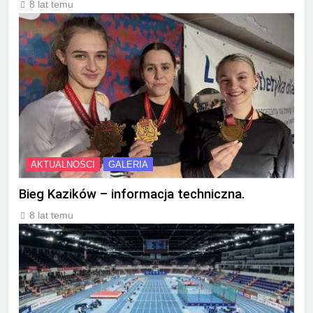
8 lat temu
AKTUALNOŚCI
GALERIA
Bieg Kazików – informacja techniczna.
8 lat temu