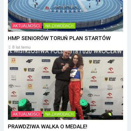
AKTUALNOŚCI
NA ZAWODACH
HMP SENIORÓW TORUŃ PLAN STARTÓW
8 lat temu
AKTUALNOŚCI
NA ZAWODACH
PRAWDZIWA WALKA O MEDALE!