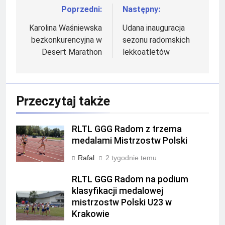
Poprzedni:
Następny:
Nawigacja
wpisu
Karolina Waśniewska
Udana inauguracja
bezkonkurencyjna w
sezonu radomskich
Desert Marathon
lekkoatletów
Przeczytaj także
RLTL GGG Radom z trzema
medalami Mistrzostw Polski
Rafal
2 tygodnie temu
RLTL GGG Radom na podium
klasyfikacji medalowej
mistrzostw Polski U23 w
Krakowie