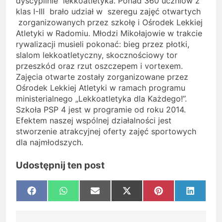
dyscyplinie lekkoatletyka. Ponad 360 uczniów z
klas I-III brało udział w szeregu zajęć otwartych
zorganizowanych przez szkołę i Ośrodek Lekkiej
Atletyki w Radomiu. Młodzi Mikołajowie w trakcie
rywalizacji musieli pokonać: bieg przez płotki,
slalom lekkoatletyczny, skocznościowy tor
przeszkód oraz rzut oszczepem i vortexem.
Zajęcia otwarte zostały zorganizowane przez
Ośrodek Lekkiej Atletyki w ramach programu
ministerialnego „Lekkoatletyka dla Każdego!”.
Szkoła PSP 4 jest w programie od roku 2014.
Efektem naszej wspólnej działalności jest
stworzenie atrakcyjnej oferty zajęć sportowych
dla najmłodszych.
Udostępnij ten post
Share
Share
Share
Share
Share
Share
Facebook
WhatsApp
Email
X
Pinterest
LinkedI
on
on
on
on
on
on
(Twitter)