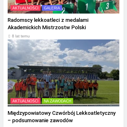
AKTUALNOŚCI
GALERIA
Radomscy lekkoatleci z medalami
Akademickich Mistrzostw Polski
8 lat temu
AKTUALNOŚCI
NA ZAWODACH
Międzypowiatowy Czwórbój Lekkoatletyczny
– podsumowanie zawodów