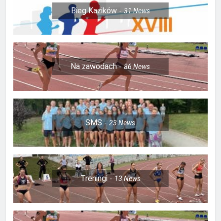
Bieg Kazików
31
News
Na zawodach
86
News
SMS
23
News
Treningi
13
News