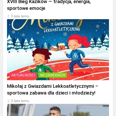
XVIII Bieg Kazików — tradycja, energia,
sportowe emocje
3 lata temu
AKTUALNOŚCI
NA ZAWODACH
Mikołaj z Gwiazdami Lekkoatletycznymi –
sportowa zabawa dla dzieci i młodzieży!
3 lata temu