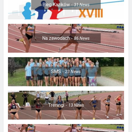
Bieg Kazików
31
News
Na zawodach
86
News
SMS
23
News
Treningi
13
News