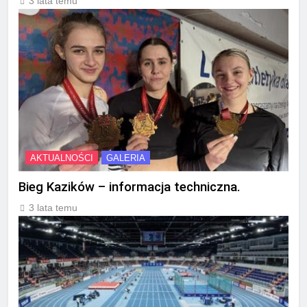
3 lata temu
AKTUALNOŚCI
GALERIA
Bieg Kazików – informacja techniczna.
3 lata temu