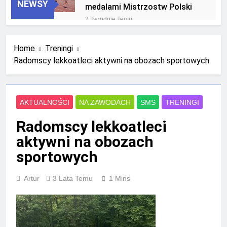
NEWSY
medalami Mistrzostw Polski
2 Tygodnie Temu
RLTL GGG Radom na podium
klasyfikacji medalowej
Home
Treningi
mistrzostw Polski U23 w
4 Tygodnie Temu
Krakowie
Radomscy lekkoatleci aktywni na obozach sportowych
AKTUALNOŚCI
NA ZAWODACH
SMS
TRENINGI
Radomscy lekkoatleci
aktywni na obozach
sportowych
Artur
3 Lata Temu
1 Mins