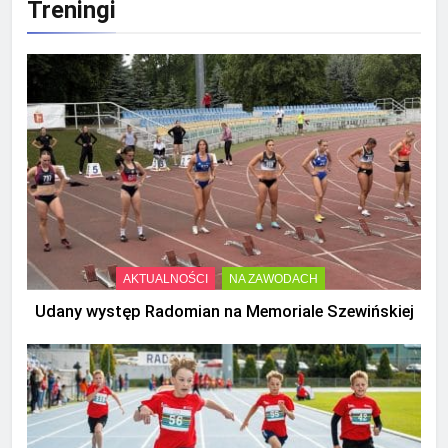
Treningi
AKTUALNOŚCI
NA ZAWODACH
Udany występ Radomian na Memoriale Szewińskiej