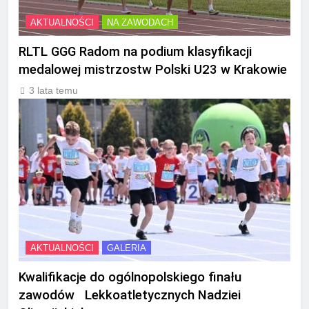
AKTUALNOŚCI
NA ZAWODACH
RLTL GGG Radom na podium klasyfikacji
medalowej mistrzostw Polski U23 w Krakowie
3 lata temu
AKTUALNOŚCI
GALERIA
Kwalifikacje do ogólnopolskiego finału
zawodów Lekkoatletycznych Nadziei