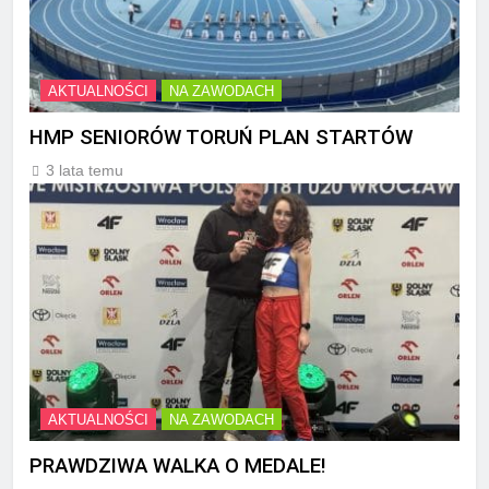
AKTUALNOŚCI
NA ZAWODACH
HMP SENIORÓW TORUŃ PLAN STARTÓW
3 lata temu
AKTUALNOŚCI
NA ZAWODACH
PRAWDZIWA WALKA O MEDALE!