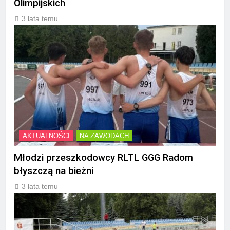
Olimpijskich
3 lata temu
AKTUALNOŚCI
NA ZAWODACH
Młodzi przeszkodowcy RLTL GGG Radom
błyszczą na bieżni
3 lata temu