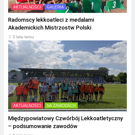
AKTUALNOŚCI
GALERIA
Radomscy lekkoatleci z medalami
Akademickich Mistrzostw Polski
3 lata temu
AKTUALNOŚCI
NA ZAWODACH
Międzypowiatowy Czwórbój Lekkoatletyczny
– podsumowanie zawodów