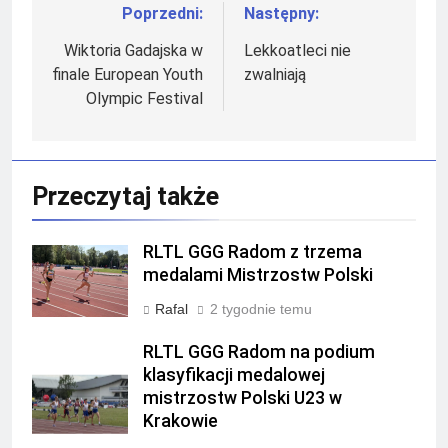
Poprzedni:
Następny:
Nawigacja
wpisu
Wiktoria Gadajska w
Lekkoatleci nie
finale European Youth
zwalniają
Olympic Festival
Przeczytaj także
RLTL GGG Radom z trzema
medalami Mistrzostw Polski
Rafal
2 tygodnie temu
RLTL GGG Radom na podium
klasyfikacji medalowej
mistrzostw Polski U23 w
Krakowie