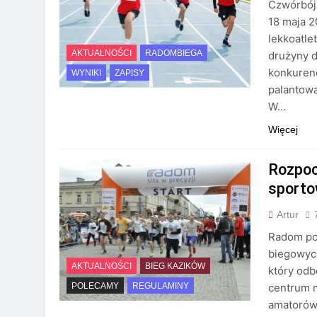
Czwórbój
18 maja 
lekkoatle
AKTUALNOŚCI
RADOMBIEGA
drużyny d
konkurenc
WYNIKI
ZAPISY
palantową
W…
Więcej
Rozpoc
sporto
Artur
Radom po
biegowych
AKTUALNOŚCI
BIEG KAZIKÓW
który odb
centrum m
POLECAMY
REGULAMINY
amatorów 