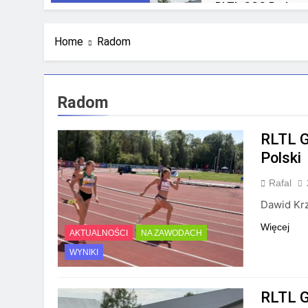
RLTL GGG Radom n
4 Tygodnie Temu
Home
Radom
Radom
RLTL G
Polski
Rafal
Dawid Krz
Więcej
AKTUALNOŚCI
NA ZAWODACH
WYNIKI
RLTL G