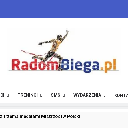
RadomBiega.pl
Radomski Portal Dla Miłośników Lekkoatletyki
CI
TRENINGI
SMS
WYDARZENIA
KONT
 trzema medalami Mistrzostw Polski