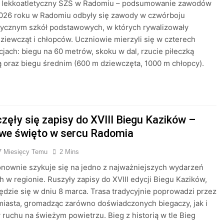
 lekkoatletyczny SZS w Radomiu – podsumowanie zawodów
2026 roku w Radomiu odbyły się zawody w czwórboju
tycznym szkół podstawowych, w których rywalizowały
ziewcząt i chłopców. Uczniowie mierzyli się w czterech
jach: biegu na 60 metrów, skoku w dal, rzucie piłeczką
 oraz biegu średnim (600 m dziewczęta, 1000 m chłopcy).
zęły się zapisy do XVIII Biegu Kazików –
we święto w sercu Radomia
7 Miesięcy Temu
2 Mins
nownie szykuje się na jedno z najważniejszych wydarzeń
 w regionie. Ruszyły zapisy do XVIII edycji Biegu Kazików,
ędzie się w dniu 8 marca. Trasa tradycyjnie poprowadzi przez
iasta, gromadząc zarówno doświadczonych biegaczy, jak i
ruchu na świeżym powietrzu. Bieg z historią w tle Bieg