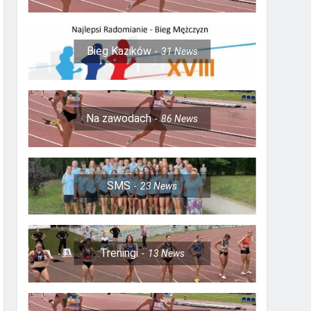
Bieg Kazików
31
News
Na zawodach
86
News
SMS
23
News
Treningi
13
News