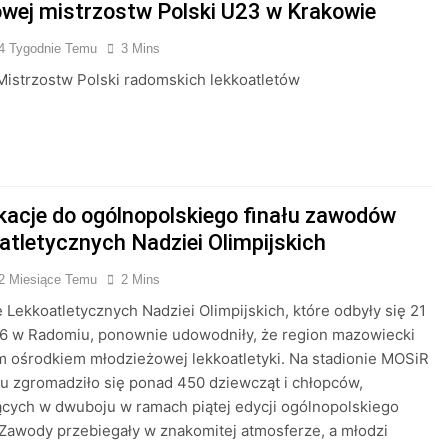
wej mistrzostw Polski U23 w Krakowie
4 Tygodnie Temu
3 Mins
Mistrzostw Polski radomskich lekkoatletów
ikacje do ogólnopolskiego finału zawodów
tletycznych Nadziei Olimpijskich
2 Miesiące Temu
2 Mins
e Lekkoatletycznych Nadziei Olimpijskich, które odbyły się 21
6 w Radomiu, ponownie udowodniły, że region mazowiecki
ym ośrodkiem młodzieżowej lekkoatletyki. Na stadionie MOSiR
 zgromadziło się ponad 450 dziewcząt i chłopców,
ących w dwuboju w ramach piątej edycji ogólnopolskiego
 Zawody przebiegały w znakomitej atmosferze, a młodzi