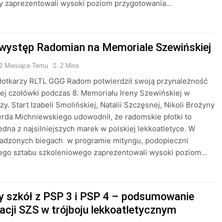
y zaprezentowali wysoki poziom przygotowania…
występ Radomian na Memoriale Szewińskiej
2 Miesiące Temu
2 Mins
łotkarzy RLTL GGG Radom potwierdził swoją przynależność
ej czołówki podczas 8. Memoriału Ireny Szewińskiej w
y. Start Izabeli Smolińskiej, Natalii Szczęsnej, Nikoli Brożyny
erda Michniewskiego udowodnił, że radomskie płotki to
edna z najsilniejszych marek w polskiej lekkoatletyce. W
sadzonych biegach w programie mityngu, podopieczni
ego sztabu szkoleniowego zaprezentowali wysoki poziom…
y szkół z PSP 3 i PSP 4 – podsumowanie
zacji SZS w trójboju lekkoatletycznym