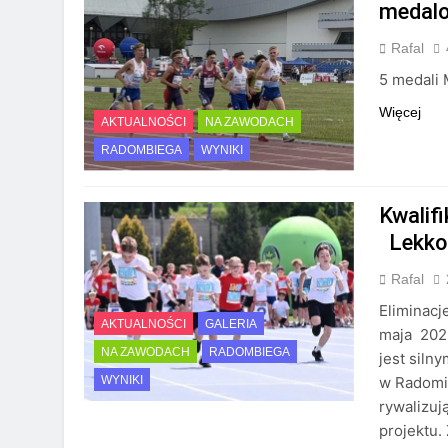
medalo
Rafal
5 medali 
Więcej
AKTUALNOŚCI
NA ZAWODACH
RADOMBIEGA
WYNIKI
Kwalif
Lekkoa
Rafal
Eliminacj
AKTUALNOŚCI
GALERIA
maja 202
NA ZAWODACH
RADOMBIEGA
jest siln
w Radomiu
WYNIKI
rywalizuj
projektu.