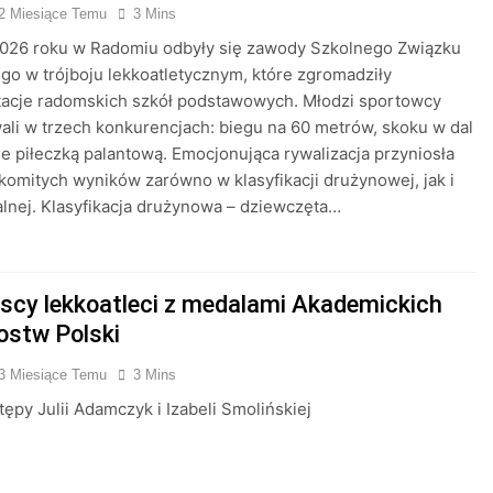
2 Miesiące Temu
3 Mins
2026 roku w Radomiu odbyły się zawody Szkolnego Związku
o w trójboju lekkoatletycznym, które zgromadziły
tacje radomskich szkół podstawowych. Młodzi sportowcy
ali w trzech konkurencjach: biegu na 60 metrów, skoku w dal
ie piłeczką palantową. Emocjonująca rywalizacja przyniosła
komitych wyników zarówno w klasyfikacji drużynowej, jak i
lnej. Klasyfikacja drużynowa – dziewczęta…
cy lekkoatleci z medalami Akademickich
ostw Polski
3 Miesiące Temu
3 Mins
tępy Julii Adamczyk i Izabeli Smolińskiej