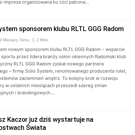
o impreza organizowana ku czci patrona…
System sponsorem klubu RLTL GGG Radom
9 Miesięcy Temu
2 Mins
stem nowym sponsorem klubu RLTL GGG Radom – wsparcie
 sportu przez lidera branży osłon okiennych Radomski klub
etyczny RLTL GGG Radom zyskał nowego partnera
ego – firmę Solis System, renomowanego producenta rolet,
 systemów zaciemnień wnętrz. To kolejny krok w rozwoju
óry w ostatnich miesiącach przeszedł szereg zmian
cyjnych i brandingowych….
z Kaczor już dziś wystartuje na
ostwach Świata