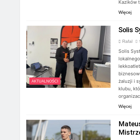
Kazików t
Więcej
Solis 
Rafal
Solis Sy
lokalnego
lekkoatl
biznesow
żaluzji i
AKTUALNOŚCI
klubu, kt
organiza
Więcej
Mateus
Mistrz