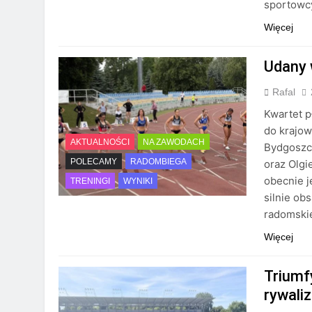
sportowc
Więcej
Udany 
Rafal
Kwartet p
do krajow
AKTUALNOŚCI
NA ZAWODACH
Bydgoszcz
POLECAMY
RADOMBIEGA
oraz Olgi
obecnie j
TRENINGI
WYNIKI
silnie ob
radomski
Więcej
Triumf
rywali