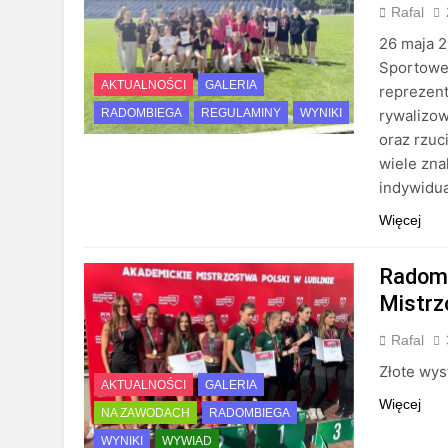
Rafal
26 maja 
Sportoweg
AKTUALNOŚCI
GALERIA
reprezen
rywalizow
RADOMBIEGA
REGULAMINY
WYNIKI
oraz rzuc
wiele zna
indywidua
Więcej
Radoms
Mistrz
Rafal
Złote wys
AKTUALNOŚCI
GALERIA
Więcej
NA ZAWODACH
RADOMBIEGA
WYNIKI
WYWIAD