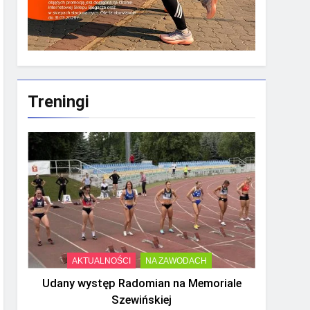
Treningi
AKTUALNOŚCI
NA ZAWODACH
Udany występ Radomian na Memoriale
Szewińskiej