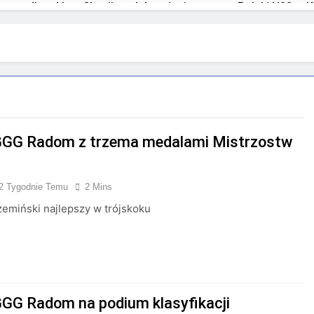
a podium klasyfikacji medalowej mistrzostw Polski U23 w K
GG Radom z trzema medalami Mistrzostw
2 Tygodnie Temu
2 Mins
emiński najlepszy w trójskoku
GG Radom na podium klasyfikacji