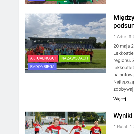
Między
podsu
Artur
20 maja 
Lekkoatle
AKTUALNOŚCI
NA ZAWODACH
regionu. 
lekkoatle
RADOMBIEGA
palantową
Najlepszą
zdobywaj
Więcej
Wyniki
Rafal