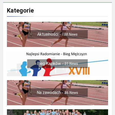
Kategorie
Aktualności
188
News
Bieg Kazików
31
News
Na zawodach
86
News