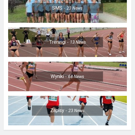
SMS
23
News
Treningi
13
News
Wyniki
68
News
Zapisy
23
News