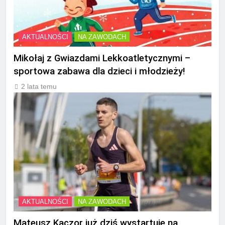
AKTUALNOŚCI
NA ZAWODACH
Mikołaj z Gwiazdami Lekkoatletycznymi –
sportowa zabawa dla dzieci i młodzieży!
2 lata temu
AKTUALNOŚCI
NA ZAWODACH
Mateusz Kaczor już dziś wystartuje na