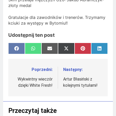
złoty medal
Gratulacje dla zawodników i trenerów. Trzymamy
kciuki za występy w Bytomiu!!
Udostępnij ten post
Share
Share
Share
Share
Share
Share
Facebook
WhatsApp
Email
X
Pinterest
LinkedI
on
on
on
on
on
on
(Twitter)
Poprzedni:
Następny:
Nawigacja
wpisu
Wykwintny wieczór
Artur Błasiński z
dzięki White Fresh!
kolejnymi tytułami!
Przeczytaj także