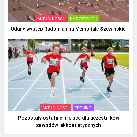
AKTUALNOŚCI
NA ZAWODACH
Udany występ Radomian na Memoriale Szewińskiej
AKTUALNOŚCI
TRENINGI
Pozostały ostatnie miejsca dla uczestników
zawodów lekkoatletycznych