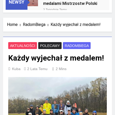
NEWSY
medalami Mistrzostw Polski
2 Tygodnie Temu
RLTL GGG Radom na podium
klasyfikacji medalowej
Home
RadomBiega
Każdy wyjechał z medalem!
mistrzostw Polski U23 w
4 Tygodnie Temu
Krakowie
AKTUALNOŚCI
POLECAMY
RADOMBIEGA
Każdy wyjechał z medalem!
Kuba
2 Lata Temu
2 Mins