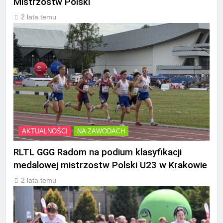
Mistrzostw Polski
2 lata temu
AKTUALNOŚCI
NA ZAWODACH
RLTL GGG Radom na podium klasyfikacji
medalowej mistrzostw Polski U23 w Krakowie
2 lata temu