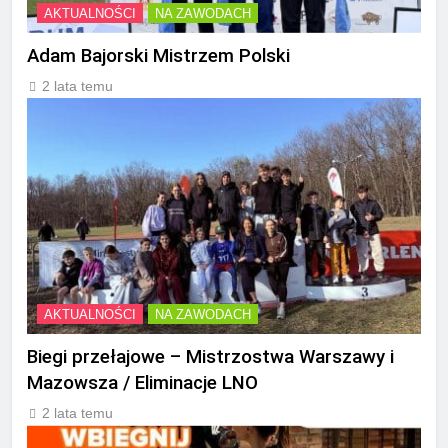
AKTUALNOŚCI
NA ZAWODACH
Adam Bajorski Mistrzem Polski
2 lata temu
AKTUALNOŚCI
NA ZAWODACH
Biegi przełajowe – Mistrzostwa Warszawy i
Mazowsza / Eliminacje LNO
2 lata temu