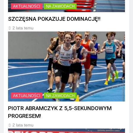
AKTUALNOŚCI
NA ZAWODACH
SZCZĘSNA POKAZUJE DOMINACJĘ!!
2 lata temu
AKTUALNOŚCI
NA ZAWODACH
PIOTR ABRAMCZYK Z 5,5-SEKUNDOWYM
PROGRESEM!
2 lata temu