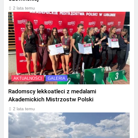
2 lata temu
AKTUALNOŚCI
GALERIA
Radomscy lekkoatleci z medalami
Akademickich Mistrzostw Polski
2 lata temu