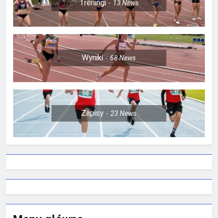
Treningi
13
News
Wyniki
68
News
Zapisy
23
News