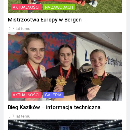
AKTUALNOŚCI
NA ZAWODACH
Mistrzostwa Europy w Bergen
7 lat temu
AKTUALNOŚCI
GALERIA
Bieg Kazików – informacja techniczna.
7 lat temu