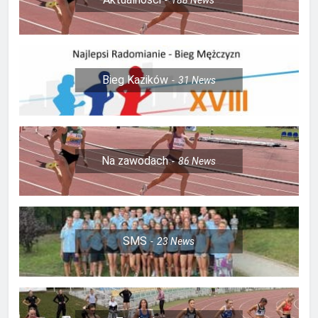
Bieg Kazików
31
News
Na zawodach
86
News
SMS
23
News