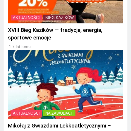
AKTUALNOŚCI
BIEG KAZIKÓW
XVIII Bieg Kazików — tradycja, energia,
sportowe emocje
7 lat temu
AKTUALNOŚCI
NA ZAWODACH
Mikołaj z Gwiazdami Lekkoatletycznymi –