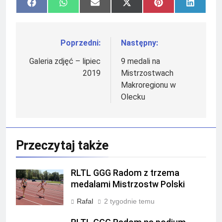
Share
Share
Share
Share
Share
Share
Facebook
WhatsApp
Email
X
Pinterest
LinkedI
on
on
on
on
on
on
(Twitter)
Poprzedni:
Następny:
Nawigacja
wpisu
Galeria zdjęć – lipiec
9 medali na
2019
Mistrzostwach
Makroregionu w
Olecku
Przeczytaj także
RLTL GGG Radom z trzema
medalami Mistrzostw Polski
Rafal
2 tygodnie temu