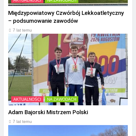
AKTUALNOŚCI
NA ZAWODACH
Międzypowiatowy Czwórbój Lekkoatletyczny
– podsumowanie zawodów
7 lat temu
AKTUALNOŚCI
NA ZAWODACH
Adam Bajorski Mistrzem Polski
7 lat temu