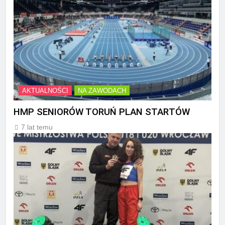
AKTUALNOŚCI
NA ZAWODACH
HMP SENIORÓW TORUŃ PLAN STARTÓW
7 lat temu