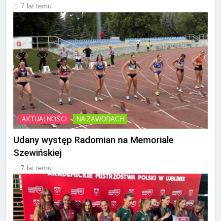
7 lat temu
AKTUALNOŚCI
NA ZAWODACH
Udany występ Radomian na Memoriale
Szewińskiej
7 lat temu