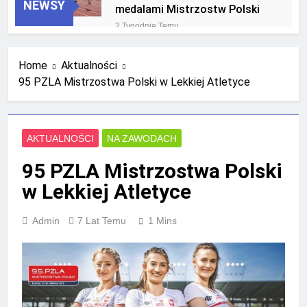
NEWSY
medalami Mistrzostw Polski
2 Tygodnie Temu
RLTL GGG Radom na podium
klasyfikacji medalowej
Home
Aktualności
mistrzostw Polski U23 w
4 Tygodnie Temu
Krakowie
95 PZLA Mistrzostwa Polski w Lekkiej Atletyce
AKTUALNOŚCI
NA ZAWODACH
95 PZLA Mistrzostwa Polski
w Lekkiej Atletyce
Admin
7 Lat Temu
1 Mins