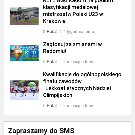
RLTL GGG Radom na podium
klasyfikacji medalowej
mistrzostw Polski U23 w
Krakowie
Rafal
4 tygodnie temu
Zagłosuj za zmianami w
Radomiu!
Rafal
2 miesiące temu
Kwalifikacje do ogólnopolskiego
finału zawodów
Lekkoatletycznych Nadziei
Olimpijskich
Rafal
2 miesiące temu
Zapraszamy do SMS