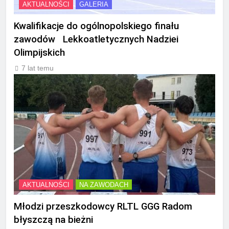
AKTUALNOŚCI
GALERIA
Kwalifikacje do ogólnopolskiego finału
zawodów Lekkoatletycznych Nadziei
Olimpijskich
7 lat temu
AKTUALNOŚCI
NA ZAWODACH
Młodzi przeszkodowcy RLTL GGG Radom
błyszczą na bieżni