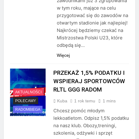
zawodnikami już 3 zgrupowania
w tym roku, mające na celu
przygotować się do zawodów na
otwartym stadionie jak najlepiej!
Najkrócej będziemy czekać na
Mistrzostwa Polski U23, które
odbędą się…
Więcej
PRZEKAŻ 1,5% PODATKU I
WSPIERAJ SPORTOWCÓW
RLTL GGG RADOM
AKTUALNOŚCI
Kuba
1 rok temu
1 mins
POLECAMY
RADOMBIEGA
Chcesz pomóc młodym
lekkoatletom. Odpisz 1,5% podatku
na nasz klub. Obozy,treningi,
szkolenia, odżywki i sprzęt