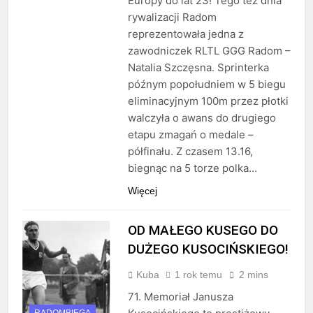
Europy do lat 23! Tego też dnia
rywalizacji Radom
reprezentowała jedna z
zawodniczek RLTL GGG Radom –
Natalia Szczęsna. Sprinterka
późnym popołudniem w 5 biegu
eliminacyjnym 100m przez płotki
walczyła o awans do drugiego
etapu zmagań o medale –
półfinału. Z czasem 13.16,
biegnąc na 5 torze polka…
Więcej
OD MAŁEGO KUSEGO DO
DUŻEGO KUSOCIŃSKIEGO!
Kuba
1 rok temu
2 mins
71. Memoriał Janusza