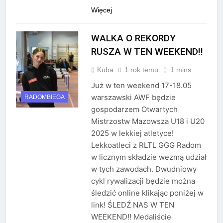
Więcej
WALKA O REKORDY
RUSZA W TEN WEEKEND!!
Kuba
1 rok temu
1 mins
Już w ten weekend 17-18.05
warszawski AWF będzie
RADOMBIEGA
gospodarzem Otwartych
Mistrzostw Mazowsza U18 i U20
2025 w lekkiej atletyce!
Lekkoatleci z RLTL GGG Radom
w licznym składzie wezmą udział
w tych zawodach. Dwudniowy
cykl rywalizacji będzie można
śledzić online klikając poniżej w
link! ŚLEDŹ NAS W TEN
WEEKEND!! Medaliście