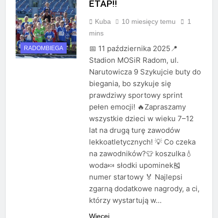
ETAP!!
Kuba
10 miesięcy temu
1
mins
📅 11 października 2025📍
RADOMBIEGA
Stadion MOSiR Radom, ul.
Narutowicza 9 Szykujcie buty do
biegania, bo szykuje się
prawdziwy sportowy sprint
pełen emocji! 🔥Zapraszamy
wszystkie dzieci w wieku 7–12
lat na drugą turę zawodów
lekkoatletycznych! 💡 Co czeka
na zawodników?👕 koszulka💧
woda🍬 słodki upominek🎽
numer startowy 🏅 Najlepsi
zgarną dodatkowe nagrody, a ci,
którzy wystartują w…
Więcej