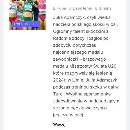
Kuba
1 rok temu
1 mins
Julia Adamczyk, czyli wielka
nadzieja polskiego skoku w dal.
RADOMBIEGA
Ogromny talent skoczkini z
Radomia zdobył rozgłos po
zdobyciu dotychczas
najcenniejszego medalu
zawodniczki – brązowego
medalu Mistrzostw Świata U20,
które rozgrywały się jesienią
2024r. w Limie! Julia Adamczyk
podczas treningu skoku w dal w
Turcji Wybitna sportsmenka
zdecydowanie w nadchodzącym
sezonie będzie walczyła o
jeszcze więcej…
Więcej