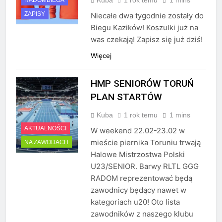
RADOMBIEGA
ZAPISY
Niecałe dwa tygodnie zostały do
Biegu Kazików! Koszulki już na
was czekają! Zapisz się już dziś!
Więcej
HMP SENIORÓW TORUŃ
PLAN STARTÓW
Kuba
1 rok temu
1 mins
AKTUALNOŚCI
W weekend 22.02-23.02 w
mieście piernika Toruniu trwają
NA ZAWODACH
Halowe Mistrzostwa Polski
U23/SENIOR. Barwy RLTL GGG
RADOM reprezentować będą
zawodnicy będący nawet w
kategoriach u20! Oto lista
zawodników z naszego klubu