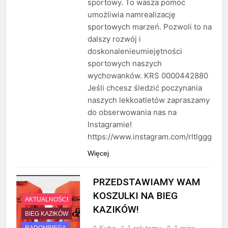
sportowy. To wasza pomoc
umożliwia namrealizację
sportowych marzeń. Pozwoli to na
dalszy rozwój i
doskonalenieumiejętności
sportowych naszych
wychowanków. KRS 0000442880
Jeśli chcesz śledzić poczynania
naszych lekkoatletów zapraszamy
do obserwowania nas na
Instagramie!
https://www.instagram.com/rltlggg
Więcej
PRZEDSTAWIAMY WAM
KOSZULKI NA BIEG
AKTUALNOŚCI
KAZIKÓW!
BIEG KAZIKÓW
Kuba
1 rok temu
1 mins