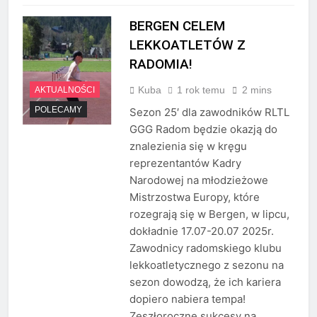
BERGEN CELEM
LEKKOATLETÓW Z
RADOMIA!
Kuba
1 rok temu
2 mins
AKTUALNOŚCI
POLECAMY
Sezon 25′ dla zawodników RLTL
GGG Radom będzie okazją do
znalezienia się w kręgu
reprezentantów Kadry
Narodowej na młodzieżowe
Mistrzostwa Europy, które
rozegrają się w Bergen, w lipcu,
dokładnie 17.07-20.07 2025r.
Zawodnicy radomskiego klubu
lekkoatletycznego z sezonu na
sezon dowodzą, że ich kariera
dopiero nabiera tempa!
Zeszłoroczne sukcesy na