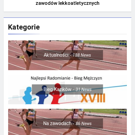
zawodów lekkoatletycznych
Kategorie
Aktualności
188
News
Bieg Kazików
31
News
Na zawodach
86
News