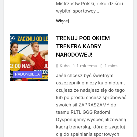
Mistrzostw Polski, rekordziści i
wybitni sportowcy…
Więcej
TRENUJ POD OKIEM
TRENERA KADRY
NARODOWEJ!
Kuba
1 rok temu
1 mins
RADOMBIEGA
Jeśli chcesz być świetnym
oszczepnikiem czy kulomiotem,
czujesz że nadajesz się do tego
lub po prostu chcesz spróbować
swoich sił ZAPRASZAMY do
teamu RLTL GGG Radom!
Dysponujemy wyspecjalizowaną
kadrą trenerską, która przygotuj
cię do spełniania sportowych