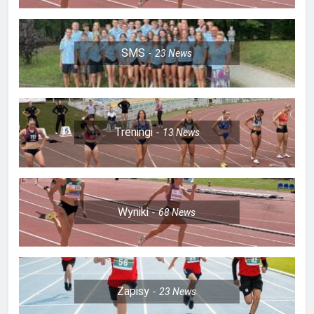
SMS
23
News
Treningi
13
News
Wyniki
68
News
Zapisy
23
News