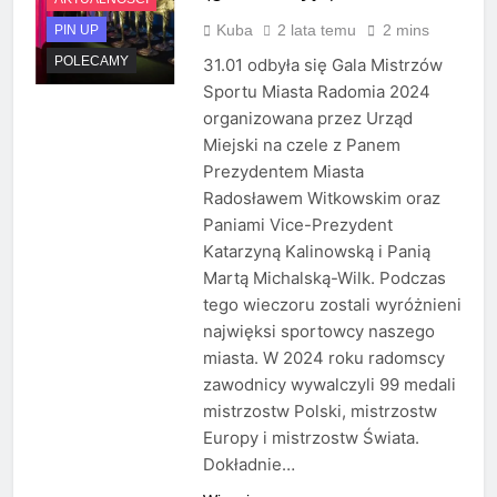
Kuba
2 lata temu
2 mins
PIN UP
POLECAMY
31.01 odbyła się Gala Mistrzów
Sportu Miasta Radomia 2024
organizowana przez Urząd
Miejski na czele z Panem
Prezydentem Miasta
Radosławem Witkowskim oraz
Paniami Vice-Prezydent
Katarzyną Kalinowską i Panią
Martą Michalską-Wilk. Podczas
tego wieczoru zostali wyróżnieni
najwięksi sportowcy naszego
miasta. W 2024 roku radomscy
zawodnicy wywalczyli 99 medali
mistrzostw Polski, mistrzostw
Europy i mistrzostw Świata.
Dokładnie…