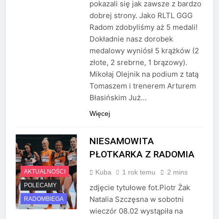
pokazali się jak zawsze z bardzo
dobrej strony. Jako RLTL GGG
Radom zdobyliśmy aż 5 medali!
Dokładnie nasz dorobek
medalowy wyniósł 5 krążków (2
złote, 2 srebrne, 1 brązowy).
Mikołaj Olejnik na podium z tatą
Tomaszem i trenerem Arturem
Błasińskim Już…
Więcej
NIESAMOWITA
PŁOTKARKA Z RADOMIA
Kuba
1 rok temu
2 mins
AKTUALNOŚCI
POLECAMY
zdjęcie tytułowe fot.Piotr Żak
Natalia Szczęsna w sobotni
RADOMBIEGA
wieczór 08.02 wystąpiła na