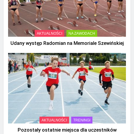
AKTUALNOŚCI
NA ZAWODACH
Udany występ Radomian na Memoriale Szewińskiej
AKTUALNOŚCI
TRENINGI
Pozostały ostatnie miejsca dla uczestników