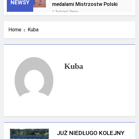
NEWSY
medalami Mistrzostw Polski
1 Tydzień Temu
RLTL GGG Radom na podium
klasyfikacji medalowej
Home
Kuba
mistrzostw Polski U23 w
3 Tygodnie Temu
Krakowie
Kuba
JUŻ NIEDŁUGO KOLEJNY