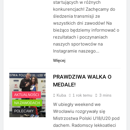
startujących w różnych
konkurencjach! Zachęcamy do
śledzenia transmisji ze
wszystkich dni zawodów! Na
bieżąco będziemy informować o
rezultatach i poczynaniach
naszych sportowców na
Instagramie naszego…
Więcej
PRAWDZIWA WALKA O
MEDALE!
Kuba
1 rok temu
3 mins
AKTUALNOŚCI
NA ZAWODACH
W ubiegły weekend we
Wrocławiu rozgrywały się
POLECAMY
Mistrzostwa Polski U18/U20 pod
dachem. Radomscy lekkoatleci