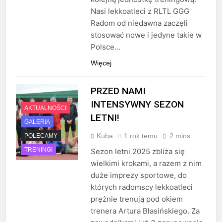
Nasi lekkoatleci z RLTL GGG
Radom od niedawna zaczęli
stosować nowe i jedyne takie w
Polsce…
Więcej
PRZED NAMI
INTENSYWNY SEZON
AKTUALNOŚCI
LETNI!
GALERIA
Kuba
1 rok temu
2 mins
POLECAMY
TRENINGI
Sezon letni 2025 zbliża się
wielkimi krokami, a razem z nim
duże imprezy sportowe, do
których radomscy lekkoatleci
prężnie trenują pod okiem
trenera Artura Błasińskiego. Za