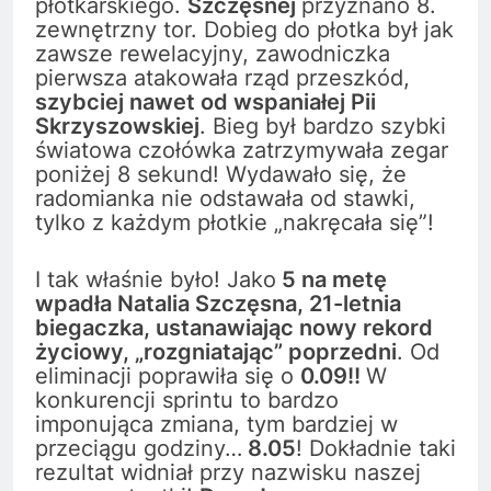
płotkarskiego.
Szczęsnej
przyznano 8.
zewnętrzny tor. Dobieg do płotka był jak
zawsze rewelacyjny, zawodniczka
pierwsza atakowała rząd przeszkód,
szybciej nawet od wspaniałej Pii
Skrzyszowskiej
. Bieg był bardzo szybki
światowa czołówka zatrzymywała zegar
poniżej 8 sekund! Wydawało się, że
radomianka nie odstawała od stawki,
tylko z każdym płotkie „nakręcała się”!
I tak właśnie było! Jako
5 na metę
wpadła Natalia Szczęsna, 21-letnia
biegaczka, ustanawiając nowy rekord
życiowy, „rozgniatając” poprzedni
. Od
eliminacji poprawiła się o
0.09!!
W
konkurencji sprintu to bardzo
imponująca zmiana, tym bardziej w
przeciągu godziny…
8.05
! Dokładnie taki
rezultat widniał przy nazwisku naszej