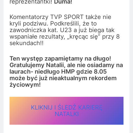
reprezentantki!
Duma!
Komentatorzy TVP SPORT także nie
kryli podziwu. Podkreślili, że to
zawodniczka kat. U23 a już biega tak
wspaniałe rezultaty, „kręcąc się” przy 8
sekundach!!
Ten występ zapamiętamy na długo!
Gratulujemy Natalii, ale nie osiadamy na
laurach- niedługo HMP gdzie 8.05
może być już nieaktualnym rekordem
życiowym!
KLIKNIJ I ŚLEDŹ KARIERĘ
NATALKI