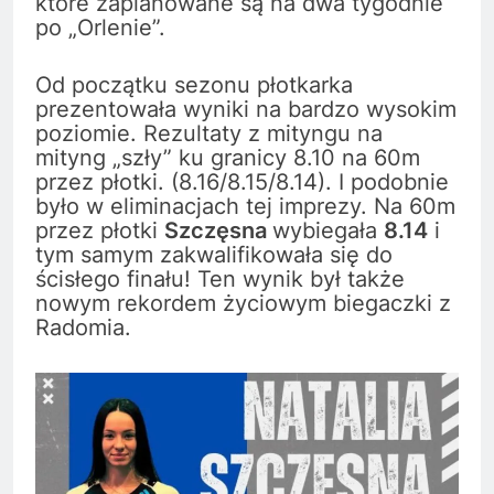
które zaplanowane są na dwa tygodnie
po „Orlenie”.
Od początku sezonu płotkarka
prezentowała wyniki na bardzo wysokim
poziomie. Rezultaty z mityngu na
mityng „szły” ku granicy 8.10 na 60m
przez płotki. (8.16/8.15/8.14). I podobnie
było w eliminacjach tej imprezy. Na 60m
przez płotki
Szczęsna
wybiegała
8.14
i
tym samym zakwalifikowała się do
ścisłego finału! Ten wynik był także
nowym rekordem życiowym biegaczki z
Radomia.