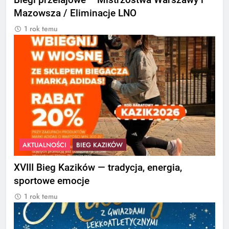
Biegi przełajowe – Mistrzostwa Warszawy i
Mazowsza / Eliminacje LNO
1 rok temu
AKTUALNOŚCI
BIEG KAZIKÓW
XVIII Bieg Kazików — tradycja, energia,
sportowe emocje
1 rok temu