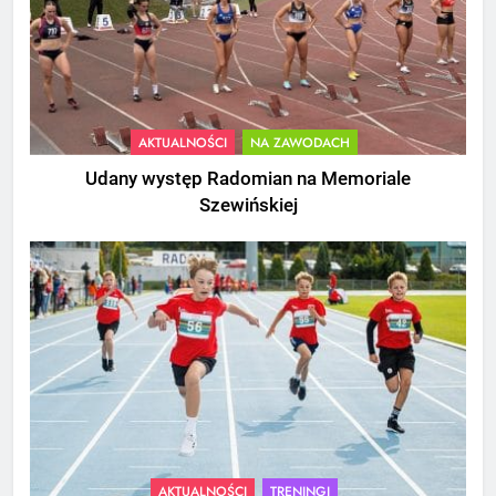
AKTUALNOŚCI
NA ZAWODACH
Udany występ Radomian na Memoriale
Szewińskiej
AKTUALNOŚCI
TRENINGI