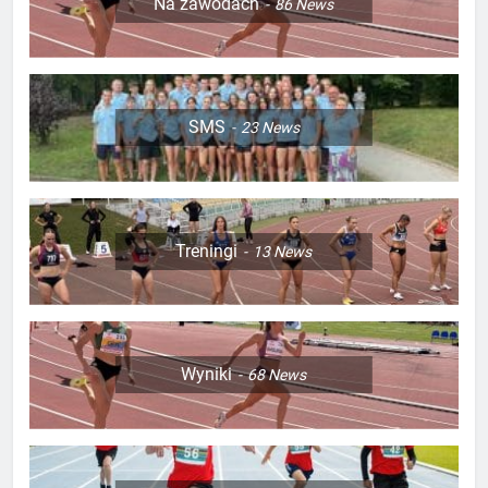
Na zawodach
86
News
SMS
23
News
Treningi
13
News
Wyniki
68
News