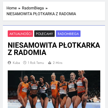
Mistrzostw Polski
2 Tygodnie Temu
Home
RadomBiega
NIESAMOWITA PŁOTKARKA Z RADOMIA
RLTL GGG Radom na podium klasyfikacji
medalowej mistrzostw Polski U23 w
Krakowie
AKTUALNOŚCI
POLECAMY
RADOMBIEGA
4 Tygodnie Temu
NIESAMOWITA PŁOTKARKA
Z RADOMIA
Kuba
1 Rok Temu
2 Mins