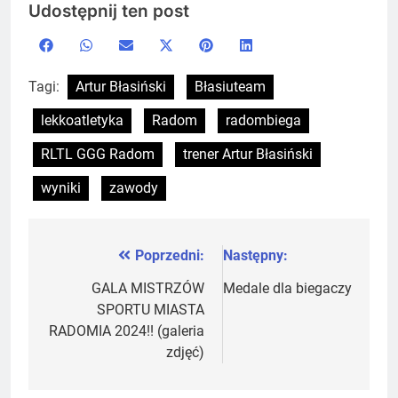
Udostępnij ten post
Share
Share
Share
Share
Share
Share
Facebook
WhatsApp
Email
X
Pinterest
LinkedIn
on
on
on
on
on
on
(Twitter)
Tagi:
Artur Błasiński
Błasiuteam
lekkoatletyka
Radom
radombiega
RLTL GGG Radom
trener Artur Błasiński
wyniki
zawody
Poprzedni:
Następny:
Nawigacja
wpisu
GALA MISTRZÓW
Medale dla biegaczy
SPORTU MIASTA
RADOMIA 2024!! (galeria
zdjęć)