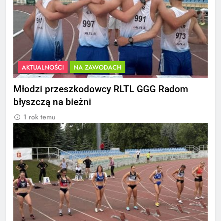
AKTUALNOŚCI
NA ZAWODACH
Młodzi przeszkodowcy RLTL GGG Radom
błyszczą na bieżni
1 rok temu