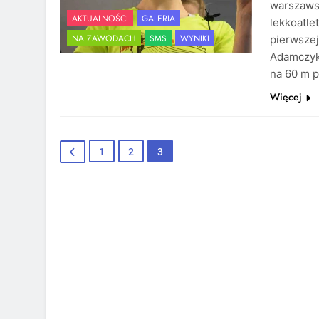
warszawsk
AKTUALNOŚCI
GALERIA
lekkoatle
NA ZAWODACH
SMS
WYNIKI
pierwszej
Adamczyk 
na 60 m p
Więcej
1
2
3