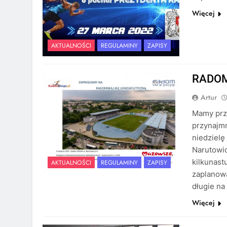
Więcej
AKTUALNOŚCI
REGULAMINY
ZAPISY
RADOM
Artur
Mamy prz
przynajmn
niedzielę
Narutowi
kilkunast
AKTUALNOŚCI
REGULAMINY
ZAPISY
zaplanowa
długie n
Więcej