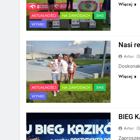
Więcej
AKTUALNOŚCI
NA ZAWODACH
SMS
WYNIKI
Nasi r
Artur
Doskonałe
Więcej
AKTUALNOŚCI
NA ZAWODACH
SMS
WYNIKI
BIEG 
Artur
Zaprosze