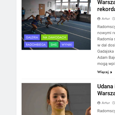
Warsza
rekord
Artur
Radomscy
nowymi r
GALERIA
NA ZAWODACH
Radomia s
RADOMBIEGA
SMS
WYNIKI
w dal dos
Gadajska
Adam Bajo
mogą wp
Więcej
Udana 
Warsza
Artur
Radomscy 