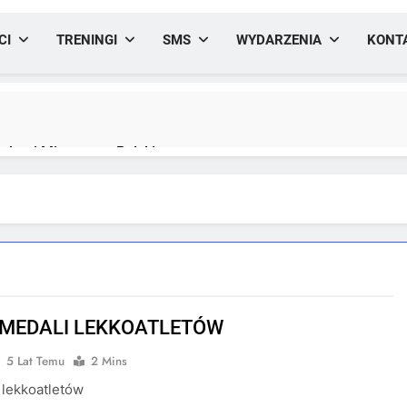
CI
TRENINGI
SMS
WYDARZENIA
KONT
lami Mistrzostw Polski
yfikacji medalowej mistrzostw Polski U23 w Krakowie
 MEDALI LEKKOATLETÓW
5 Lat Temu
2 Mins
 lekkoatletów