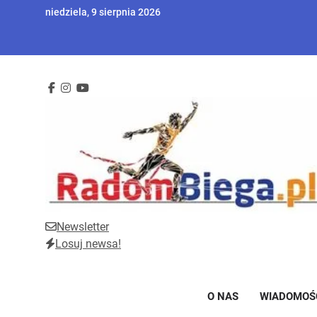
Skip
niedziela, 9 sierpnia 2026
to
content
Newsletter
RadomBiega.pl
Radomski portal dla miłośników lekkoatletyki
Losuj newsa!
O NAS
WIADOMOŚ