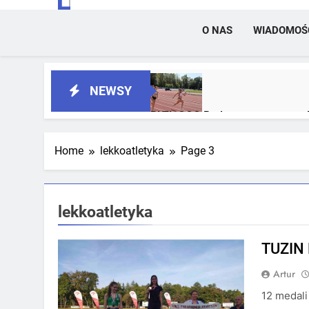
O NAS
WIADOMOŚ
NEWSY
RLTL GGG Radom z trzema meda
2 Tygodnie Temu
Home
lekkoatletyka
Page 3
RLTL GGG Radom na podium klas
4 Tygodnie Temu
lekkoatletyka
TUZIN
Artur
12 medali