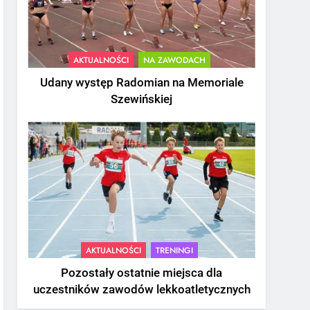
AKTUALNOŚCI
NA ZAWODACH
Udany występ Radomian na Memoriale
Szewińskiej
AKTUALNOŚCI
TRENINGI
Pozostały ostatnie miejsca dla
uczestników zawodów lekkoatletycznych