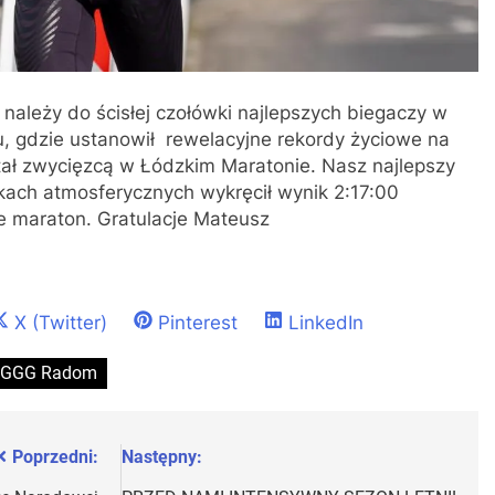
należy do ścisłej czołówki najlepszych biegaczy w
 gdzie ustanowił rewelacyjne rekordy życiowe na
tał zwycięzcą w Łódzkim Maratonie. Nasz najlepszy
ach atmosferycznych wykręcił wynik 2:17:00
e maraton. Gratulacje Mateusz
Share
Share
Share
X (Twitter)
Pinterest
LinkedIn
on
on
on
 GGG Radom
Poprzedni:
Następny: