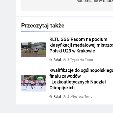
wpisu
Radomianie w Kadr
Przeczytaj także
RLTL GGG Radom na podium
klasyfikacji medalowej mistrzo
Polski U23 w Krakowie
Rafal
3 Tygodnie Temu
Kwalifikacje do ogólnopolskieg
finału zawodów
Lekkoatletycznych Nadziei
Olimpijskich
Rafal
2 Miesiące Temu