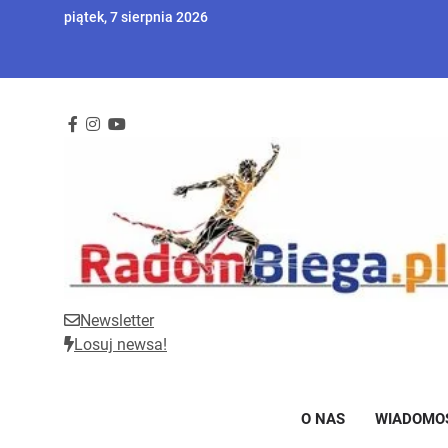
Skip
piątek, 7 sierpnia 2026
to
content
Newsletter
RadomBiega.pl
Radomski portal dla miłośników lekkoatletyki
Losuj newsa!
O NAS
WIADOMO