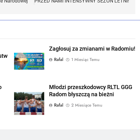
ze Narodowej
PRZED NAMI INTENSYWNY SEZON LETNI!
Zagłosuj za zmianami w Radomiu!
stw
Rafal
1 Miesiąc Temu
o
Młodzi przeszkodowcy RLTL GGG
Radom błyszczą na bieżni
Rafal
2 Miesiące Temu