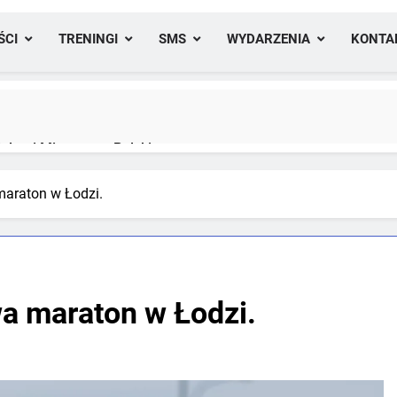
ŚCI
TRENINGI
SMS
WYDARZENIA
KONTA
lami Mistrzostw Polski
araton w Łodzi.
yfikacji medalowej mistrzostw Polski U23 w Krakowie
a maraton w Łodzi.