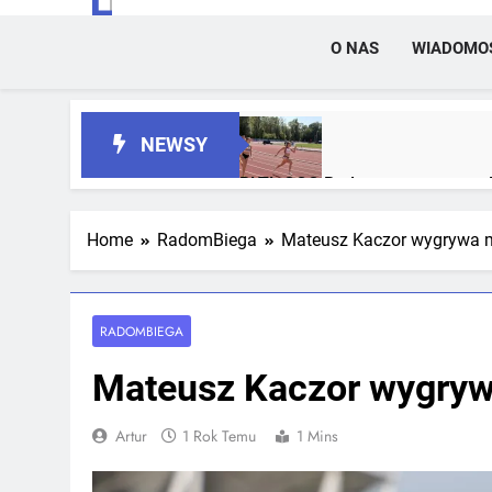
O NAS
WIADOMO
NEWSY
RLTL GGG Radom z trzema meda
2 Tygodnie Temu
Home
RadomBiega
Mateusz Kaczor wygrywa m
RLTL GGG Radom na podium klas
3 Tygodnie Temu
RADOMBIEGA
Mateusz Kaczor wygryw
Artur
1 Rok Temu
1 Mins