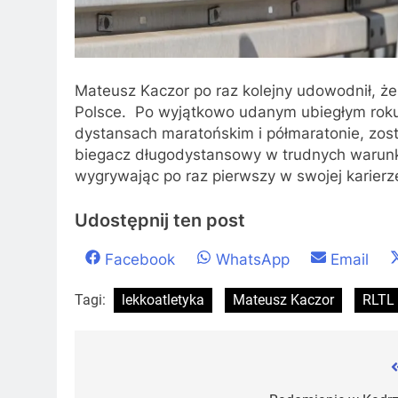
Mateusz Kaczor po raz kolejny udowodnił, że 
Polsce. Po wyjątkowo udanym ubiegłym roku,
dystansach maratońskim i półmaratonie, zos
biegacz długodystansowy w trudnych warunk
wygrywając po raz pierwszy w swojej karierz
Udostępnij ten post
Share
Share
Share
Facebook
WhatsApp
Email
on
on
on
Tagi:
lekkoatletyka
Mateusz Kaczor
RLTL
Nawigacja