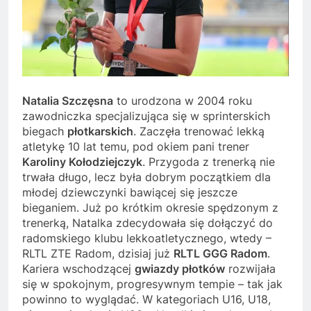
Natalia Szczęsna
to urodzona w 2004 roku
zawodniczka specjalizująca się w sprinterskich
biegach
płotkarskich
. Zaczęła trenować lekką
atletykę 10 lat temu, pod okiem pani trener
Karoliny Kołodziejczyk
. Przygoda z trenerką nie
trwała długo, lecz była dobrym początkiem dla
młodej dziewczynki bawiącej się jeszcze
bieganiem. Już po krótkim okresie spędzonym z
trenerką, Natalka zdecydowała się dołączyć do
radomskiego klubu lekkoatletycznego, wtedy –
RLTL ZTE Radom, dzisiaj już
RLTL GGG Radom
.
Kariera wschodzącej
gwiazdy płotków
rozwijała
się w spokojnym, progresywnym tempie – tak jak
powinno to wyglądać. W kategoriach U16, U18,