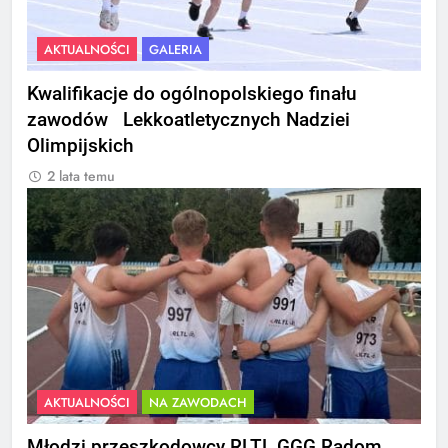
AKTUALNOŚCI
GALERIA
Kwalifikacje do ogólnopolskiego finału
zawodów Lekkoatletycznych Nadziei
Olimpijskich
2 lata temu
AKTUALNOŚCI
NA ZAWODACH
Młodzi przeszkodowcy RLTL GGG Radom