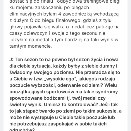
dostać się do finału i odbyć dwa treningowe biegi,
ku mojemu zaskoczeniu po biegach
eliminacyjnych byłam 4 zawodniczką wchodzącą
z dużym Q do biegu finałowego, gdzieś z tyłu
głowy pojawiła się walka o medal lecz patrząc na
czasy dziewczyn i swoje z tego sezonu nie
liczyłam na medal a tym bardziej na taki wynik w
tamtym momencie.
J: Ten sezon to na pewno był sezon życia i nowa
dla ciebie sytuacja, każdy byłby z siebie dumny i
świadomy swojego poziomu. Nie przeradza się to
u Ciebie w tzw. „wysokie ego”, jakiegoś rodzaju
poczucie wyższości, oderwanie od ziemi? Wielu
początkujących sportowców ma takie syndromy
spowodowane bodźcami tj. twój medal czy
świetny wynik. Umiesz to kontrolować? Jeśli tak
to jak stąpać twardo po ziemi po takim sukcesie, a
może nie występuje u Ciebie takie poczucie lub
nie potrzebujesz zaspokajać w sobie takich
odruchów?