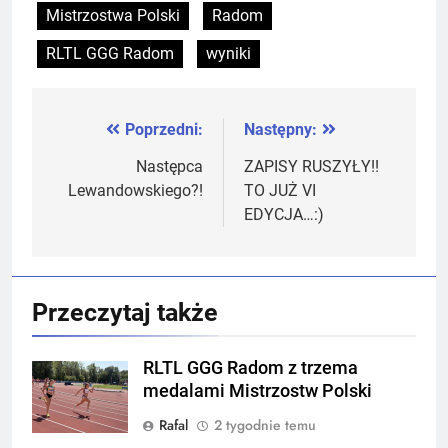
Mistrzostwa Polski
Radom
RLTL GGG Radom
wyniki
Poprzedni:
Następny:
Nawigacja
wpisu
Następca
ZAPISY RUSZYŁY!!
Lewandowskiego?!
TO JUŻ VI
EDYCJA…:)
Przeczytaj także
RLTL GGG Radom z trzema
medalami Mistrzostw Polski
Rafal
2 tygodnie temu