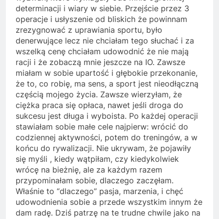
determinacji i wiary w siebie. Przejście przez 3
operacje i usłyszenie od bliskich że powinnam
zrezygnować z uprawiania sportu, było
denerwujące lecz nie chciałam tego słuchać i za
wszelką cenę chciałam udowodnić że nie mają
racji i że zobaczą mnie jeszcze na IO. Zawsze
miałam w sobie upartość i głębokie przekonanie,
że to, co robię, ma sens, a sport jest nieodłączną
częścią mojego życia. Zawsze wierzyłam, że
ciężka praca się opłaca, nawet jeśli droga do
sukcesu jest długa i wyboista. Po każdej operacji
stawiałam sobie małe cele najpierw: wrócić do
codziennej aktywności, potem do treningów, a w
końcu do rywalizacji. Nie ukrywam, że pojawiły
się myśli , kiedy wątpiłam, czy kiedykolwiek
wrócę na bieżnię, ale za każdym razem
przypominałam sobie, dlaczego zaczęłam.
Właśnie to “dlaczego” pasja, marzenia, i chęć
udowodnienia sobie a przede wszystkim innym że
dam radę. Dziś patrzę na te trudne chwile jako na