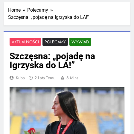
Mistrzostw Polski
2 Tygodnie Temu
Home
Polecamy
Szczęsna: „pojadę na Igrzyska do LA!”
RLTL GGG Radom na podium klasyfikacji
medalowej mistrzostw Polski U23 w
Krakowie
AKTUALNOŚCI
POLECAMY
WYWIAD
4 Tygodnie Temu
Szczęsna: „pojadę na
Igrzyska do LA!”
Kuba
2 Lata Temu
8 Mins