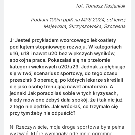
fot. Tomasz Kasjaniuk
Podium 100m ppłK na MPS 2024, od lewej
Majewska, Skrzyszowska, Szczęsna
J: Jesteś przykładem wzorcowego lekkoatlety
pod kątem stopniowego rozwoju. W kategoriach
u16, u18 i nawet u20 bez większych wyników,
spokojna praca. Pokazałaś się na przełomie
kategorii wiekowych u20/u23. Jednak zagłębiając
się w twój scenariusz sportowy, do tego czasu
przeszłaś 3 operację, po których lekarze skreślali
cię jako osobę trenującą nawet amatorsko. A
jednak! Jak poradziłaś sobie w tych kryzysach,
kiedy mówiono żebyś dała spokój, że i tak nic już
z tego nie będzie. Jak wróciłaś, co trzymało cię
przy tym żeby nie odpuścić?
N: Rzeczywiście, moja droga sportowa była pełna
wyzwań, które wymagały ode mnie ogromnej