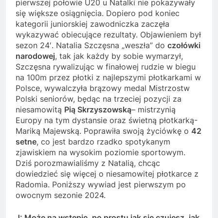
pierwszej połowie U20 u Natalki nie pokazywały
się większe osiągnięcia. Dopiero pod koniec
kategorii juniorskiej zawodniczka zaczęła
wykazywać obiecujące rezultaty. Objawieniem był
sezon 24′. Natalia Szczęsna „weszła” do
czołówki
narodowej
, tak jak każdy by sobie wymarzył,
Szczęsna rywalizując w finałowej rudzie w biegu
na 100m przez płotki z najlepszymi płotkarkami w
Polsce, wywalczyła brązowy medal Mistrzostw
Polski seniorów, będąc na trzeciej pozycji za
niesamowitą
Pią Skrzyszowską
– mistrzynią
Europy na tym dystansie oraz świetną płotkarką-
Mariką Majewską. Poprawiła swoją życiówkę o
42
setne
, co jest bardzo rzadko spotykanym
zjawiskiem na wysokim poziomie sportowym.
Dziś porozmawialiśmy z Natalią, chcąc
dowiedzieć się więcej o niesamowitej płotkarce z
Radomia. Poniższy wywiad jest pierwszym po
owocnym sezonie 2024.
J: Może na wstępie, po prostu jak się czujesz, jak