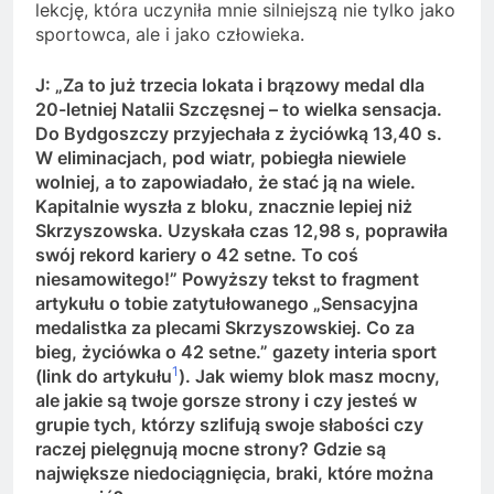
lekcję, która uczyniła mnie silniejszą nie tylko jako
sportowca, ale i jako człowieka.
J: „Za to już trzecia lokata i brązowy medal dla
20-letniej Natalii Szczęsnej – to wielka sensacja.
Do Bydgoszczy przyjechała z życiówką 13,40 s.
W eliminacjach, pod wiatr, pobiegła niewiele
wolniej, a to zapowiadało, że stać ją na wiele.
Kapitalnie wyszła z bloku, znacznie lepiej niż
Skrzyszowska. Uzyskała czas 12,98 s, poprawiła
swój rekord kariery o 42 setne. To coś
niesamowitego!” Powyższy tekst to fragment
artykułu o tobie zatytułowanego „Sensacyjna
medalistka za plecami Skrzyszowskiej. Co za
bieg, życiówka o 42 setne.” gazety interia sport
1
(link do artykułu
). Jak wiemy blok masz mocny,
ale jakie są twoje gorsze strony i czy jesteś w
grupie tych, którzy szlifują swoje słabości czy
raczej pielęgnują mocne strony? Gdzie są
największe niedociągnięcia, braki, które można