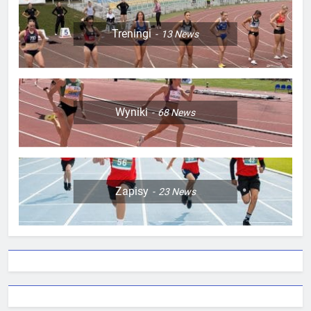
Treningi
13
News
Wyniki
68
News
Zapisy
23
News