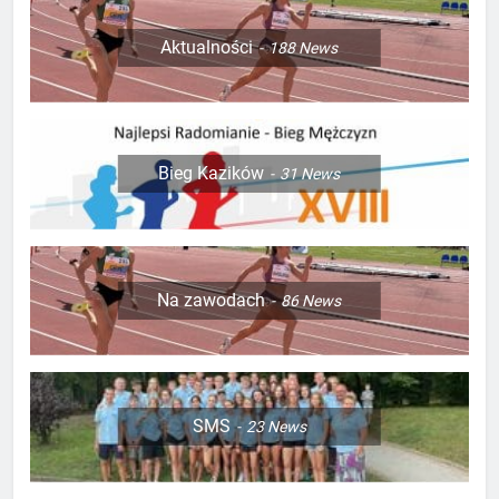
Aktualności
188
News
Bieg Kazików
31
News
Na zawodach
86
News
SMS
23
News