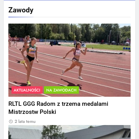
Zawody
AKTUALNOŚCI
NA ZAWODACH
RLTL GGG Radom z trzema medalami
Mistrzostw Polski
2 lata temu