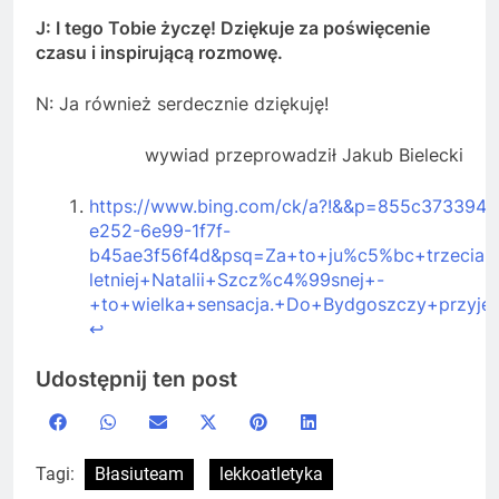
J: I tego Tobie życzę! Dziękuje za poświęcenie
czasu i inspirującą rozmowę.
N: Ja również serdecznie dziękuję!
wywiad przeprowadził Jakub Bielecki
https://www.bing.com/ck/a?!&&p=855c37339
e252-6e99-1f7f-
b45ae3f56f4d&psq=Za+to+ju%c5%bc+trzecia+
letniej+Natalii+Szcz%c4%99snej+-
+to+wielka+sensacja.+Do+Bydgoszczy+przy
↩︎
Udostępnij ten post
Share
Share
Share
Share
Share
Share
Facebook
WhatsApp
Email
X
Pinterest
LinkedIn
on
on
on
on
on
on
(Twitter)
Tagi:
Błasiuteam
lekkoatletyka