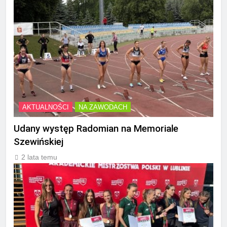
AKTUALNOŚCI
NA ZAWODACH
Udany występ Radomian na Memoriale
Szewińskiej
2 lata temu