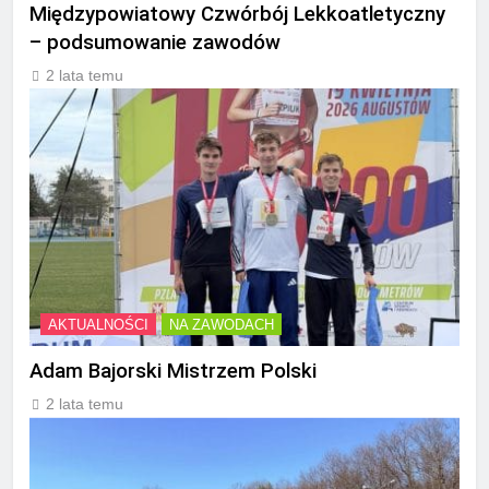
Międzypowiatowy Czwórbój Lekkoatletyczny
– podsumowanie zawodów
2 lata temu
AKTUALNOŚCI
NA ZAWODACH
Adam Bajorski Mistrzem Polski
2 lata temu