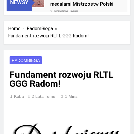
NEWSY
medalami Mistrzostw Polski
2 Tygodnie Temu
RLTL GGG Radom na podium
klasyfikacji medalowej
Home
RadomBiega
mistrzostw Polski U23 w
4 Tygodnie Temu
Krakowie
Fundament rozwoju RLTL GGG Radom!
RADOMBIEGA
Fundament rozwoju RLTL
GGG Radom!
Kuba
2 Lata Temu
1 Mins