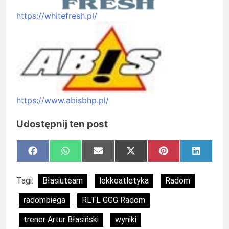
https://whitefresh.pl/
https://www.abisbhp.pl/
Udostępnij ten post
Share
Share
Share
Share
Share
Share
Facebook
WhatsApp
Email
X
Pinterest
LinkedI
on
on
on
on
on
on
(Twitter)
Tagi:
Błasiuteam
lekkoatletyka
Radom
radombiega
RLTL GGG Radom
trener Artur Błasiński
wyniki