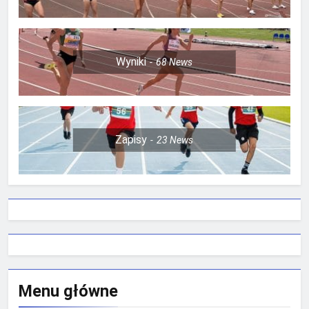
Wyniki
68
News
Zapisy
23
News
Menu główne