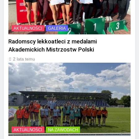
AKTUALNOŚCI
GALERIA
Radomscy lekkoatleci z medalami
Akademickich Mistrzostw Polski
2 lata temu
AKTUALNOŚCI
NA ZAWODACH