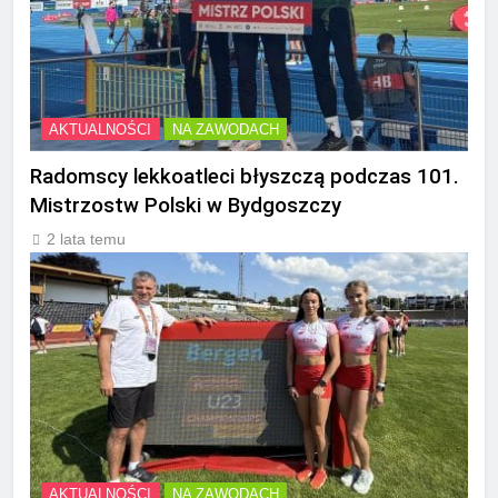
AKTUALNOŚCI
NA ZAWODACH
Radomscy lekkoatleci błyszczą podczas 101.
Mistrzostw Polski w Bydgoszczy
2 lata temu
AKTUALNOŚCI
NA ZAWODACH