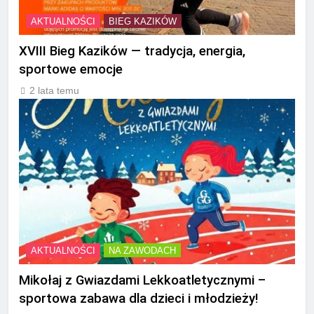
AKTUALNOŚCI
BIEG KAZIKÓW
XVIII Bieg Kazików — tradycja, energia,
sportowe emocje
2 lata temu
AKTUALNOŚCI
NA ZAWODACH
Mikołaj z Gwiazdami Lekkoatletycznymi –
sportowa zabawa dla dzieci i młodzieży!