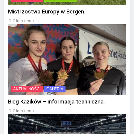
Mistrzostwa Europy w Bergen
2 lata temu
AKTUALNOŚCI
GALERIA
Bieg Kazików – informacja techniczna.
2 lata temu