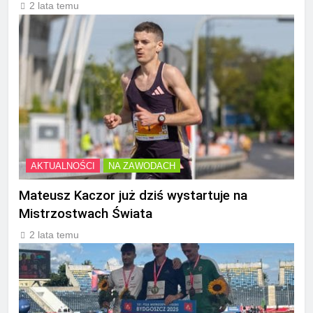
2 lata temu
AKTUALNOŚCI
NA ZAWODACH
Mateusz Kaczor już dziś wystartuje na
Mistrzostwach Świata
2 lata temu