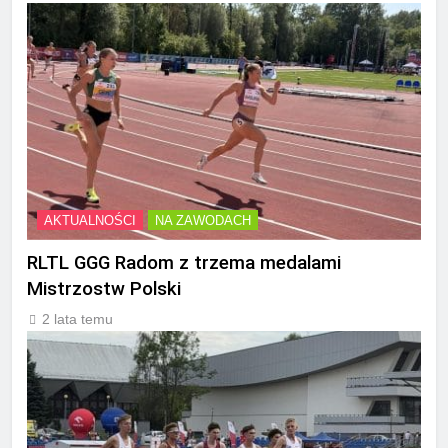
AKTUALNOŚCI
NA ZAWODACH
RLTL GGG Radom z trzema medalami
Mistrzostw Polski
2 lata temu