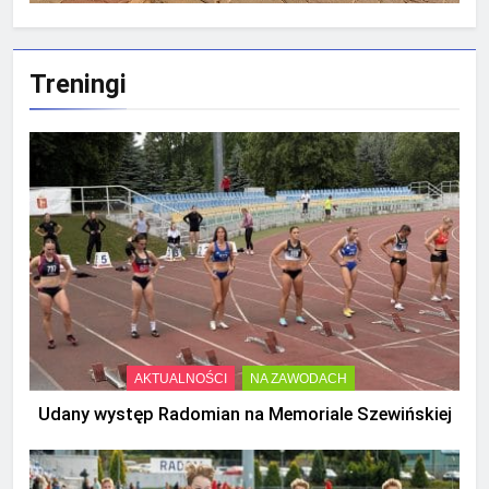
Treningi
AKTUALNOŚCI
NA ZAWODACH
Udany występ Radomian na Memoriale Szewińskiej