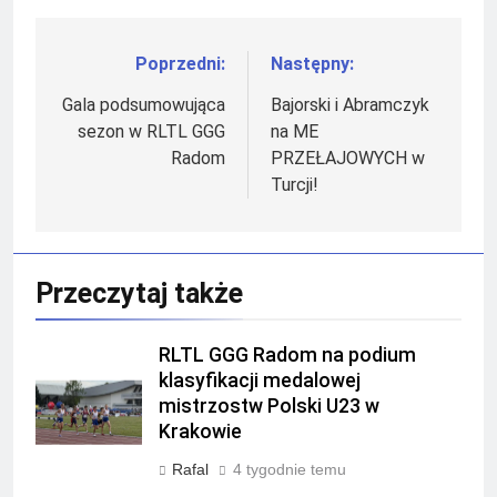
Poprzedni:
Następny:
Nawigacja
wpisu
Gala podsumowująca
Bajorski i Abramczyk
sezon w RLTL GGG
na ME
Radom
PRZEŁAJOWYCH w
Turcji!
Przeczytaj także
RLTL GGG Radom na podium
klasyfikacji medalowej
mistrzostw Polski U23 w
Krakowie
Rafal
4 tygodnie temu