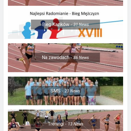
Bieg Kazików
31
News
Na zawodach
86
News
SMS
23
News
Treningi
13
News