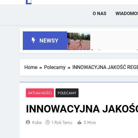
O NAS
WIADOMO
NEWSY
RLTL GGG Radom z trzema meda
2 Tygodnie Temu
Home
Polecamy
INNOWACYJNA JAKOŚĆ REG
RLTL GGG Radom na podium klas
4 Tygodnie Temu
AKTUALNOŚCI
POLECAMY
INNOWACYJNA JAKOŚ
Kuba
1 Rok Temu
2 Mins