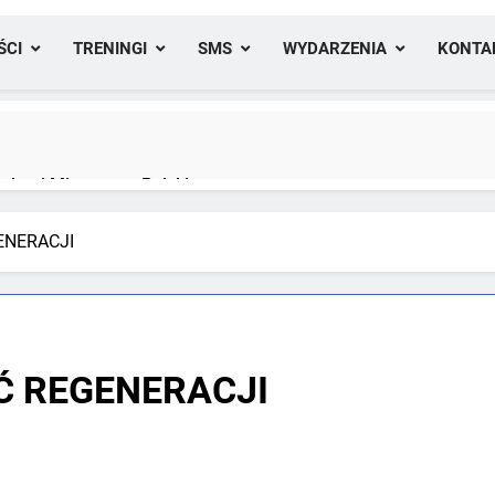
ŚCI
TRENINGI
SMS
WYDARZENIA
KONTA
lami Mistrzostw Polski
ENERACJI
yfikacji medalowej mistrzostw Polski U23 w Krakowie
Ć REGENERACJI