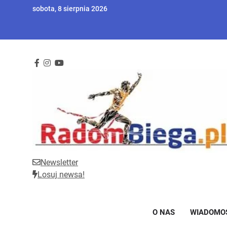
Skip
sobota, 8 sierpnia 2026
to
content
Newsletter
RadomBiega.pl
Radomski portal dla miłośników lekkoatletyki
Losuj newsa!
O NAS
WIADOMO