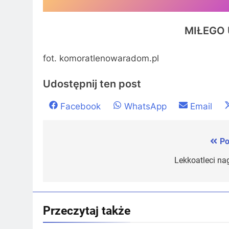
MIŁEGO
fot. komoratlenowaradom.pl
Udostępnij ten post
Share
Share
Share
Facebook
WhatsApp
Email
on
on
on
Po
Nawigacja
wpisu
Lekkoatleci na
Przeczytaj także