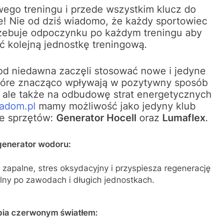
ego treningu i przede wszystkim klucz do
! Nie od dziś wiadomo, że każdy sportowiec
zebuje odpoczynku po każdym treningu aby
 kolejną jednostkę treningową.
od niedawna zaczęli stosować nowe i jedyne
które znacząco wpływają w pozytywny sposób
 ale także na odbudowę strat energetycznych
adom.pl
mamy możliwość jako jedyny klub
ze sprzętów:
Generator Hocell
oraz
Lumaflex
.
 generator wodoru:
palne, stres oksydacyjny i przyspiesza regenerację
lny po zawodach i długich jednostkach.
pia czerwonym światłem: