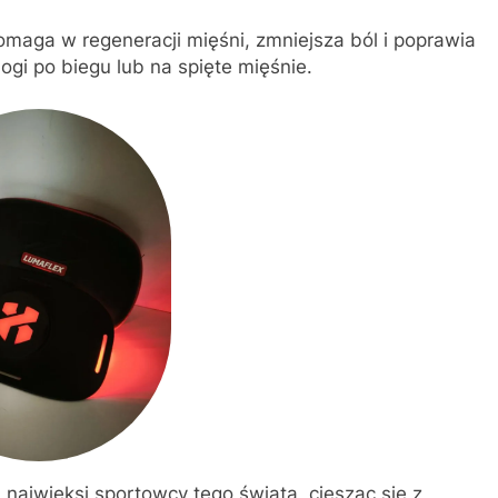
maga w regeneracji mięśni, zmniejsza ból i poprawia
gi po biegu lub na spięte mięśnie.
najwięksi sportowcy tego świata, ciesząc się z