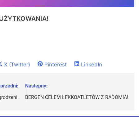
 UŻYTKOWANIA!
Share
Share
Share
X (Twitter)
Pinterest
LinkedIn
on
on
on
przedni:
Następny:
grodzeni.
BERGEN CELEM LEKKOATLETÓW Z RADOMIA!