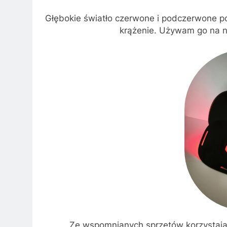
Głębokie światło czerwone i podczerwone po
krążenie. Używam go na no
Ze wspomnianych sprzętów korzystają 