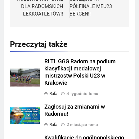
wpisu
DLA RADOMSKICH
PÓŁFINALE MEU23
LEKKOATLETÓW!!
BERGEN!!
Przeczytaj także
RLTL GGG Radom na podium
klasyfikacji medalowej
mistrzostw Polski U23 w
Krakowie
Rafal
4 tygodnie temu
Zagłosuj za zmianami w
Radomiu!
Rafal
2 miesiące temu
Kwalifikacje do ogólnopolskiego