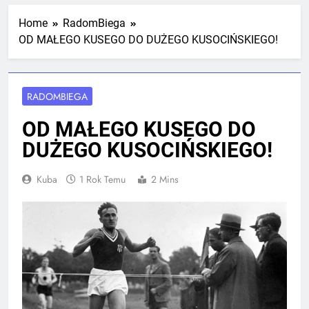
Mistrzostw Polski
2 Tygodnie Temu
Home
RadomBiega
OD MAŁEGO KUSEGO DO DUŻEGO KUSOCIŃSKIEGO!
RLTL GGG Radom na podium klasyfikacji
medalowej mistrzostw Polski U23 w
Krakowie
RADOMBIEGA
4 Tygodnie Temu
OD MAŁEGO KUSEGO DO
DUŻEGO KUSOCIŃSKIEGO!
Kuba
1 Rok Temu
2 Mins