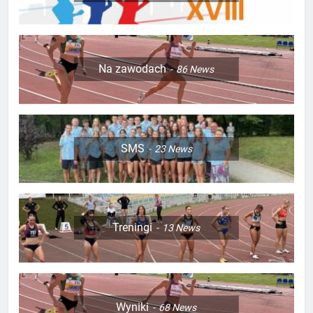
Na zawodach
86
News
SMS
23
News
Treningi
13
News
Wyniki
68
News