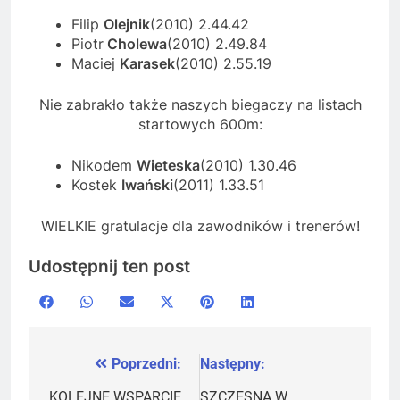
Filip
Olejnik
(2010) 2.44.42
Piotr
Cholewa
(2010) 2.49.84
Maciej
Karasek
(2010) 2.55.19
Nie zabrakło także naszych biegaczy na listach
startowych 600m:
Nikodem
Wieteska
(2010) 1.30.46
Kostek
Iwański
(2011) 1.33.51
WIELKIE gratulacje dla zawodników i trenerów!
Udostępnij ten post
Share
Share
Share
Share
Share
Share
Facebook
WhatsApp
Email
X
Pinterest
LinkedIn
on
on
on
on
on
on
(Twitter)
Poprzedni:
Następny:
Nawigacja
KOLEJNE WSPARCIE
SZCZĘSNA W