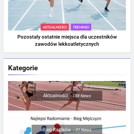
AKTUALNOŚCI
TRENINGI
Pozostały ostatnie miejsca dla uczestników
zawodów lekkoatletycznych
Kategorie
Aktualności
188
News
Bieg Kazików
31
News