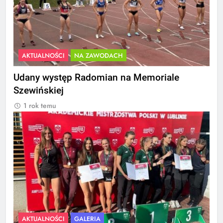
AKTUALNOŚCI
NA ZAWODACH
Udany występ Radomian na Memoriale
Szewińskiej
1 rok temu
AKTUALNOŚCI
GALERIA