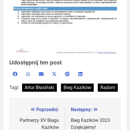
Udostępnij ten post
Share
Share
Share
Share
Share
Share
Facebook
WhatsApp
Email
X
Pinterest
LinkedIn
on
on
on
on
on
on
(Twitter)
Tagi:
Artur Błasiński
Bieg Kazików
Radom
Poprzedni:
Następny:
Nawigacja
wpisu
Partnerzy XV Biegu
Bieg Kazików 2023
Kazików
Dziękujemy!