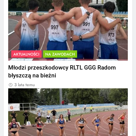
AKTUALNOŚCI
NA ZAWODACH
Młodzi przeszkodowcy RLTL GGG Radom
błyszczą na bieżni
3 lata temu