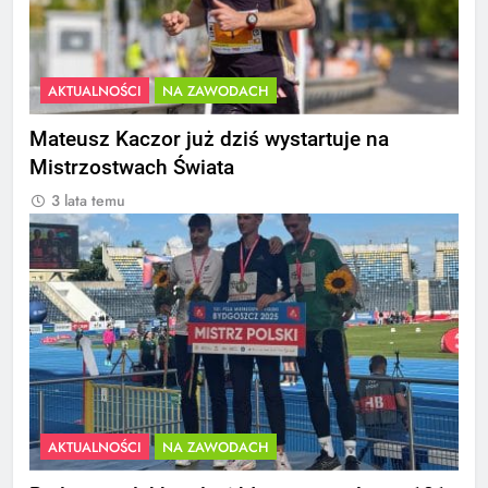
AKTUALNOŚCI
NA ZAWODACH
Mateusz Kaczor już dziś wystartuje na
Mistrzostwach Świata
3 lata temu
AKTUALNOŚCI
NA ZAWODACH