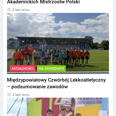
Akademickich Mistrzostw Polski
3 lata temu
AKTUALNOŚCI
NA ZAWODACH
Międzypowiatowy Czwórbój Lekkoatletyczny
– podsumowanie zawodów
3 lata temu