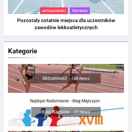
AKTUALNOŚCI
TRENINGI
Pozostały ostatnie miejsca dla uczestników
zawodów lekkoatletycznych
Kategorie
Aktualności
188
News
Bieg Kazików
31
News