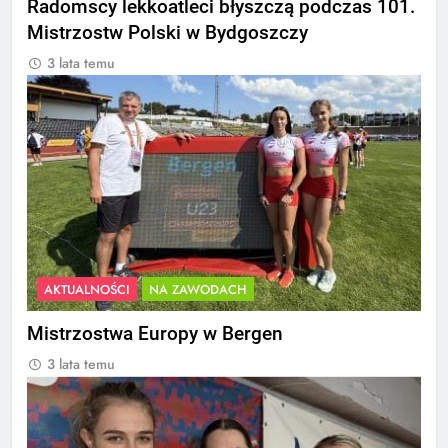
Radomscy lekkoatleci błyszczą podczas 101.
Mistrzostw Polski w Bydgoszczy
3 lata temu
AKTUALNOŚCI
NA ZAWODACH
Mistrzostwa Europy w Bergen
3 lata temu