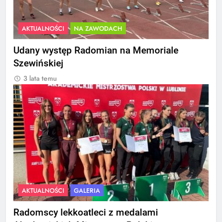
AKTUALNOŚCI
NA ZAWODACH
Udany występ Radomian na Memoriale
Szewińskiej
3 lata temu
AKTUALNOŚCI
GALERIA
Radomscy lekkoatleci z medalami