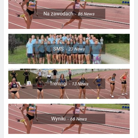
Na zawodach
86
News
SMS
23
News
Treningi
13
News
Wyniki
68
News