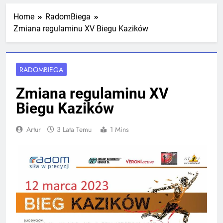
Mistrzostw Polski
2 Tygodnie Temu
Home
RadomBiega
Zmiana regulaminu XV Biegu Kazików
RLTL GGG Radom na podium klasyfikacji
medalowej mistrzostw Polski U23 w
Krakowie
RADOMBIEGA
4 Tygodnie Temu
Zmiana regulaminu XV
Biegu Kazików
Artur
3 Lata Temu
1 Mins