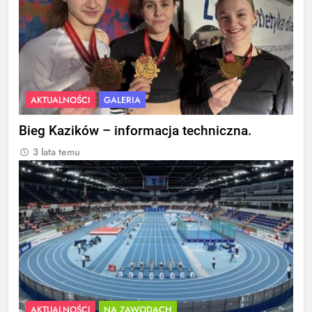
AKTUALNOŚCI
GALERIA
Bieg Kazików – informacja techniczna.
3 lata temu
AKTUALNOŚCI
NA ZAWODACH