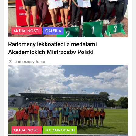
AKTUALNOŚCI
GALERIA
Radomscy lekkoatleci z medalami
Akademickich Mistrzostw Polski
5 miesięcy temu
AKTUALNOŚCI
NA ZAWODACH