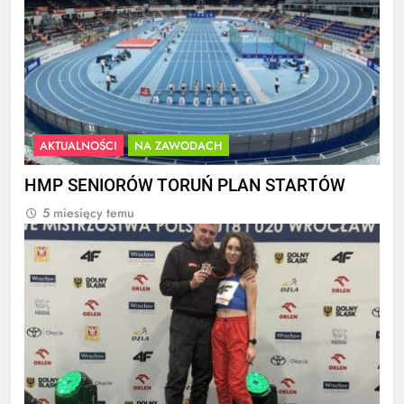
AKTUALNOŚCI
NA ZAWODACH
HMP SENIORÓW TORUŃ PLAN STARTÓW
5 miesięcy temu