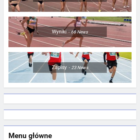
Wyniki
68
News
Zapisy
23
News
Menu główne