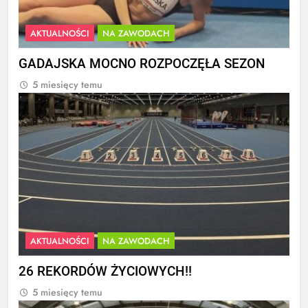
AKTUALNOŚCI
NA ZAWODACH
GADAJSKA MOCNO ROZPOCZĘŁA SEZON
5 miesięcy temu
AKTUALNOŚCI
NA ZAWODACH
26 REKORDÓW ŻYCIOWYCH!!
5 miesięcy temu