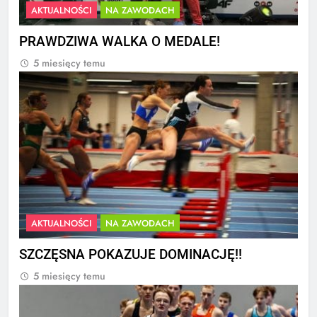
AKTUALNOŚCI
NA ZAWODACH
PRAWDZIWA WALKA O MEDALE!
5 miesięcy temu
AKTUALNOŚCI
NA ZAWODACH
SZCZĘSNA POKAZUJE DOMINACJĘ!!
5 miesięcy temu