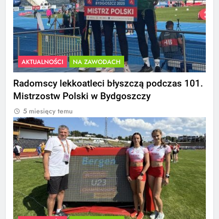
AKTUALNOŚCI
NA ZAWODACH
Radomscy lekkoatleci błyszczą podczas 101.
Mistrzostw Polski w Bydgoszczy
5 miesięcy temu