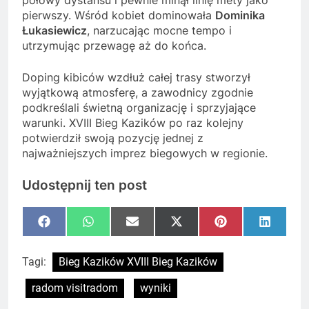
połowy dystansu i pewnie minął linię mety jako
pierwszy. Wśród kobiet dominowała
Dominika
Łukasiewicz
, narzucając mocne tempo i
utrzymując przewagę aż do końca.
Doping kibiców wzdłuż całej trasy stworzył
wyjątkową atmosferę, a zawodnicy zgodnie
podkreślali świetną organizację i sprzyjające
warunki. XVIII Bieg Kazików po raz kolejny
potwierdził swoją pozycję jednej z
najważniejszych imprez biegowych w regionie.
Udostępnij ten post
Share
Share
Share
Share
Share
Share
Facebook
WhatsApp
Email
X
Pinterest
LinkedI
on
on
on
on
on
on
(Twitter)
Tagi:
Bieg Kazików XVIII Bieg Kazików
radom visitradom
wyniki