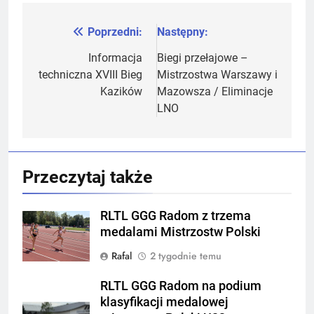
Poprzedni:
Następny:
Nawigacja
wpisu
Informacja
Biegi przełajowe –
techniczna XVIII Bieg
Mistrzostwa Warszawy i
Kazików
Mazowsza / Eliminacje
LNO
Przeczytaj także
RLTL GGG Radom z trzema
medalami Mistrzostw Polski
Rafal
2 tygodnie temu
RLTL GGG Radom na podium
klasyfikacji medalowej