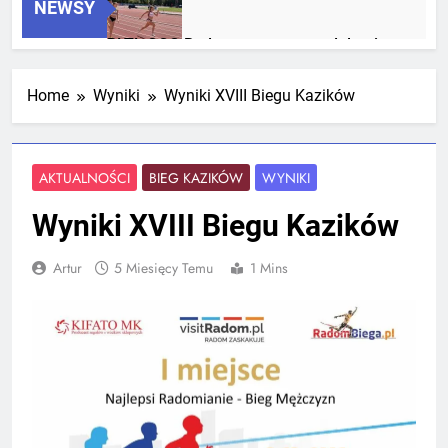
NEWSY
RLTL GGG Radom z trzema medalami
Mistrzostw Polski
2 Tygodnie Temu
Home
Wyniki
Wyniki XVIII Biegu Kazików
RLTL GGG Radom na podium klasyfikacji
AKTUALNOŚCI
BIEG KAZIKÓW
WYNIKI
medalowej mistrzostw Polski U23 w
Krakowie
3 Tygodnie Temu
Wyniki XVIII Biegu Kazików
Artur
5 Miesięcy Temu
1 Mins