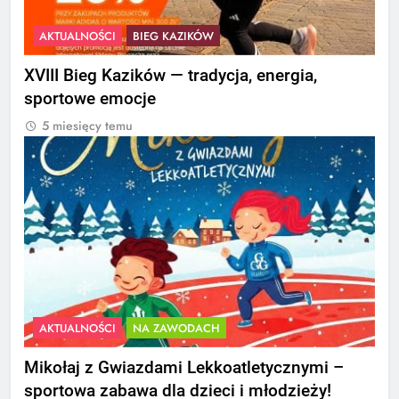
AKTUALNOŚCI
BIEG KAZIKÓW
XVIII Bieg Kazików — tradycja, energia,
sportowe emocje
5 miesięcy temu
AKTUALNOŚCI
NA ZAWODACH
Mikołaj z Gwiazdami Lekkoatletycznymi –
sportowa zabawa dla dzieci i młodzieży!