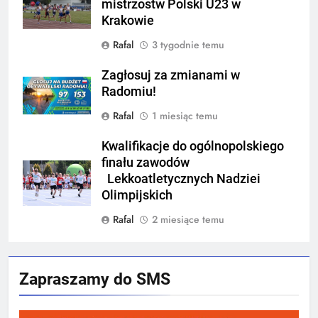
mistrzostw Polski U23 w
Krakowie
Rafal
3 tygodnie temu
Zagłosuj za zmianami w
Radomiu!
Rafal
1 miesiąc temu
Kwalifikacje do ogólnopolskiego
finału zawodów
Lekkoatletycznych Nadziei
Olimpijskich
Rafal
2 miesiące temu
Zapraszamy do SMS