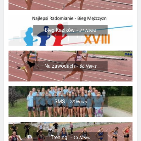
Bieg Kazików
31
News
Na zawodach
86
News
SMS
23
News
Treningi
13
News