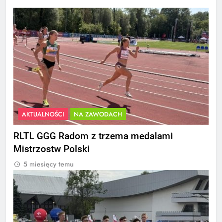
AKTUALNOŚCI
NA ZAWODACH
RLTL GGG Radom z trzema medalami
Mistrzostw Polski
5 miesięcy temu