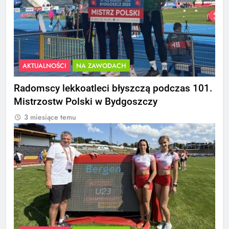
AKTUALNOŚCI
NA ZAWODACH
Radomscy lekkoatleci błyszczą podczas 101.
Mistrzostw Polski w Bydgoszczy
3 miesiące temu