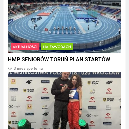
AKTUALNOŚCI
NA ZAWODACH
HMP SENIORÓW TORUŃ PLAN STARTÓW
3 miesiące temu