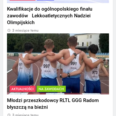
Kwalifikacje do ogólnopolskiego finału
zawodów Lekkoatletycznych Nadziei
Olimpijskich
3 miesiące temu
AKTUALNOŚCI
NA ZAWODACH
Młodzi przeszkodowcy RLTL GGG Radom
błyszczą na bieżni
3 miesiące temu