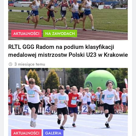
AKTUALNOŚCI
NA ZAWODACH
RLTL GGG Radom na podium klasyfikacji
medalowej mistrzostw Polski U23 w Krakowie
3 miesiące temu
AKTUALNOŚCI
GALERIA