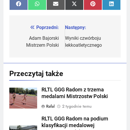
Share
Share
Share
Share
Share
Share
Facebook
WhatsApp
Email
X
Pinterest
LinkedI
on
on
on
on
on
on
(Twitter)
Poprzedni:
Następny:
Nawigacja
wpisu
Adam Bajorski
Wyniki czwórboju
Mistrzem Polski
lekkoatletycznego
Przeczytaj także
RLTL GGG Radom z trzema
medalami Mistrzostw Polski
Rafal
2 tygodnie temu
RLTL GGG Radom na podium
klasyfikacji medalowej