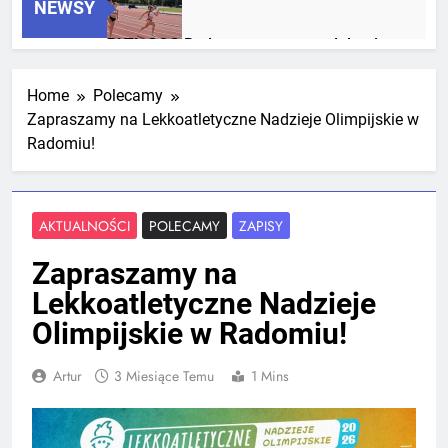
NEWSY
RLTL GGG Radom z trzema medalami
Mistrzostw Polski
2 Tygodnie Temu
Home
Polecamy
Zapraszamy na Lekkoatletyczne Nadzieje Olimpijskie w
Radomiu!
RLTL GGG Radom na podium klasyfikacji
medalowej mistrzostw Polski U23 w
Krakowie
3 Tygodnie Temu
AKTUALNOŚCI
POLECAMY
ZAPISY
Zapraszamy na
Lekkoatletyczne Nadzieje
Olimpijskie w Radomiu!
Artur
3 Miesiące Temu
1 Mins