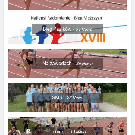
Bieg Kazików
31
News
Na zawodach
86
News
SMS
23
News
Treningi
13
News