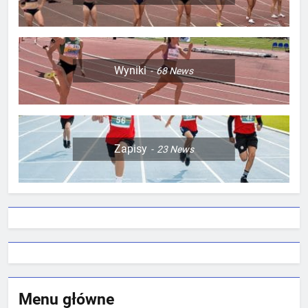
Wyniki
68
News
Zapisy
23
News
Menu główne