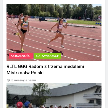
AKTUALNOŚCI
NA ZAWODACH
RLTL GGG Radom z trzema medalami
Mistrzostw Polski
3 miesiące temu