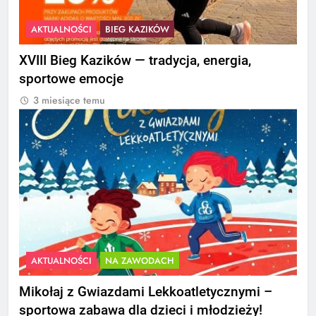
AKTUALNOŚCI
BIEG KAZIKÓW
XVIII Bieg Kazików — tradycja, energia,
sportowe emocje
3 miesiące temu
AKTUALNOŚCI
NA ZAWODACH
Mikołaj z Gwiazdami Lekkoatletycznymi –
sportowa zabawa dla dzieci i młodzieży!