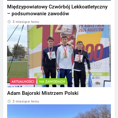
Międzypowiatowy Czwórbój Lekkoatletyczny
– podsumowanie zawodów
3 miesiące temu
AKTUALNOŚCI
NA ZAWODACH
Adam Bajorski Mistrzem Polski
3 miesiące temu