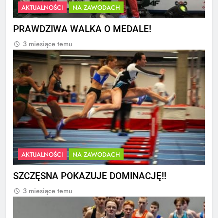
AKTUALNOŚCI
NA ZAWODACH
PRAWDZIWA WALKA O MEDALE!
3 miesiące temu
AKTUALNOŚCI
NA ZAWODACH
SZCZĘSNA POKAZUJE DOMINACJĘ!!
3 miesiące temu