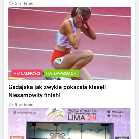
5 lat temu
AKTUALNOŚCI
NA ZAWODACH
Gadajska jak zwykle pokazała klasę!!
Niesamowity finish!
5 lat temu