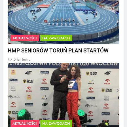
AKTUALNOŚCI
NA ZAWODACH
HMP SENIORÓW TORUŃ PLAN STARTÓW
5 lat temu
AKTUALNOŚCI
NA ZAWODACH