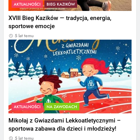
AKTUALNOŚCI
BIEG KAZIKÓW
XVIII Bieg Kazików — tradycja, energia,
sportowe emocje
5 lat temu
AKTUALNOŚCI
NA ZAWODACH
Mikołaj z Gwiazdami Lekkoatletycznymi –
sportowa zabawa dla dzieci i młodzieży!
5 lat temu