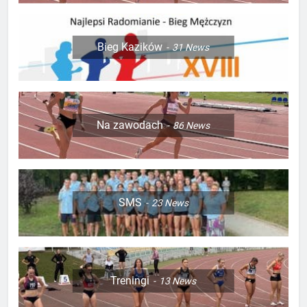
Bieg Kazików
31
News
Na zawodach
86
News
SMS
23
News
Treningi
13
News