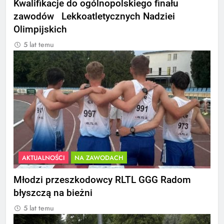
Kwalifikacje do ogólnopolskiego finału
zawodów Lekkoatletycznych Nadziei
Olimpijskich
5 lat temu
AKTUALNOŚCI
NA ZAWODACH
Młodzi przeszkodowcy RLTL GGG Radom
błyszczą na bieżni
5 lat temu