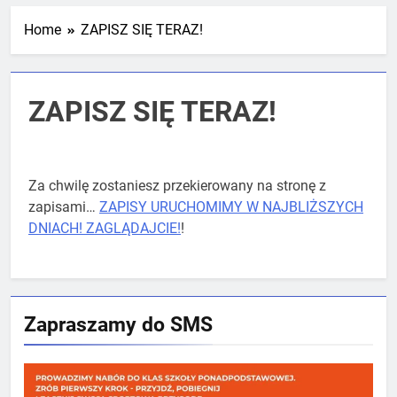
Mistrzostw Polski
2 Tygodnie Temu
Home
ZAPISZ SIĘ TERAZ!
RLTL GGG Radom na podium klasyfikacji
ZAPISZ SIĘ TERAZ!
medalowej mistrzostw Polski U23 w
Krakowie
4 Tygodnie Temu
Za chwilę zostaniesz przekierowany na stronę z
zapisami…
ZAPISY URUCHOMIMY W NAJBLIŻSZYCH
DNIACH! ZAGLĄDAJCIE!
!
Zapraszamy do SMS