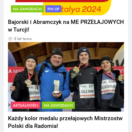
NA ZAWODACH
PIN UP
Bajorski i Abramczyk na ME PRZEŁAJOWYCH
w Turcji!
5 lat temu
AKTUALNOŚCI
NA ZAWODACH
Każdy kolor medalu przełajowych Mistrzostw
Polski dla Radomia!