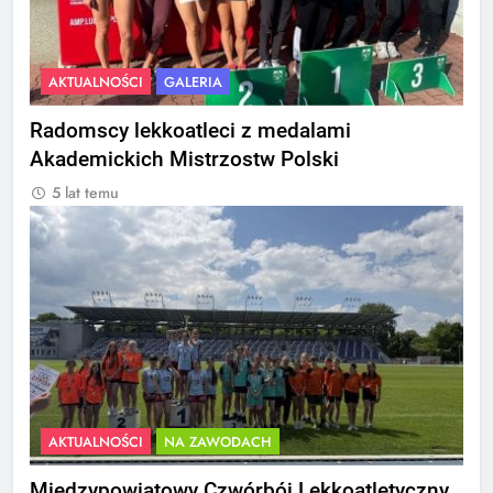
AKTUALNOŚCI
GALERIA
Radomscy lekkoatleci z medalami
Akademickich Mistrzostw Polski
5 lat temu
AKTUALNOŚCI
NA ZAWODACH
Międzypowiatowy Czwórbój Lekkoatletyczny