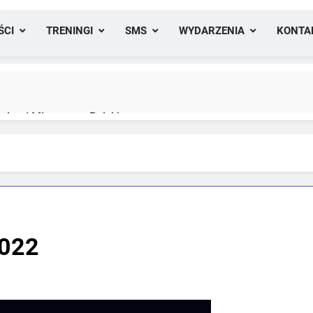
ŚCI
TRENINGI
SMS
WYDARZENIA
KONTA
lami Mistrzostw Polski
yfikacji medalowej mistrzostw Polski U23 w Krakowie
2022