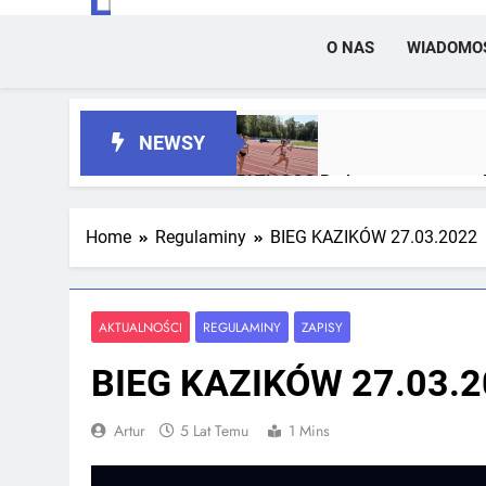
O NAS
WIADOMO
NEWSY
RLTL GGG Radom z trzema meda
2 Tygodnie Temu
Home
Regulaminy
BIEG KAZIKÓW 27.03.2022
RLTL GGG Radom na podium klas
4 Tygodnie Temu
AKTUALNOŚCI
REGULAMINY
ZAPISY
BIEG KAZIKÓW 27.03.
Artur
5 Lat Temu
1 Mins