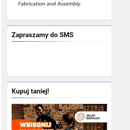
Zapraszamy do SMS
Rekrutacja SM
Kupuj taniej!