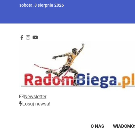
Skip
sobota, 8 sierpnia 2026
to
content
Newsletter
RadomBiega.pl
Radomski portal dla miłośników lekkoatletyki
Losuj newsa!
O NAS
WIADOMO