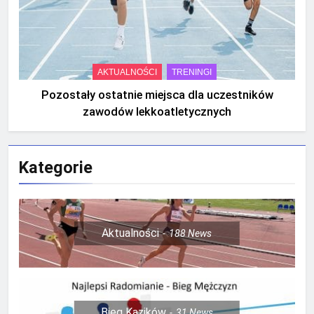
AKTUALNOŚCI
TRENINGI
Pozostały ostatnie miejsca dla uczestników
zawodów lekkoatletycznych
Kategorie
Aktualności
188
News
Bieg Kazików
31
News