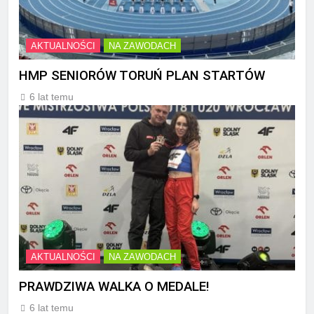
AKTUALNOŚCI
NA ZAWODACH
HMP SENIORÓW TORUŃ PLAN STARTÓW
6 lat temu
AKTUALNOŚCI
NA ZAWODACH
PRAWDZIWA WALKA O MEDALE!
6 lat temu