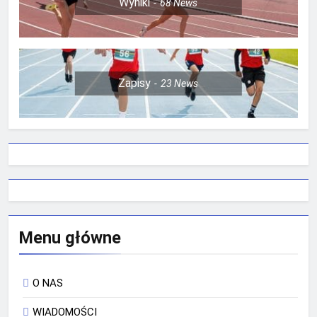
Wyniki
68
News
Zapisy
23
News
Menu główne
O NAS
WIADOMOŚCI