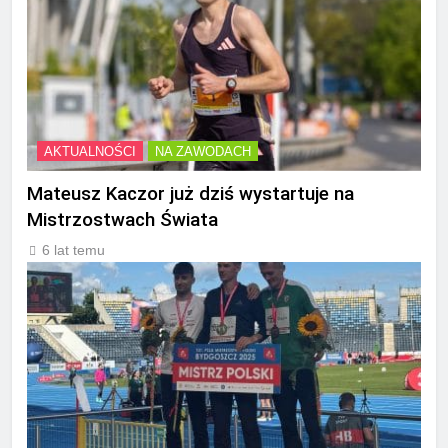
AKTUALNOŚCI
NA ZAWODACH
Mateusz Kaczor już dziś wystartuje na
Mistrzostwach Świata
6 lat temu