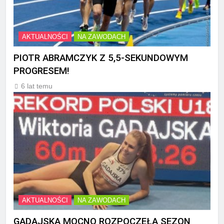
AKTUALNOŚCI
NA ZAWODACH
PIOTR ABRAMCZYK Z 5,5-SEKUNDOWYM
PROGRESEM!
6 lat temu
AKTUALNOŚCI
NA ZAWODACH
GADAJSKA MOCNO ROZPOCZĘŁA SEZON