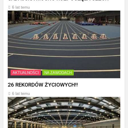
6 lat temu
AKTUALNOŚCI
NA ZAWODACH
26 REKORDÓW ŻYCIOWYCH!!
6 lat temu