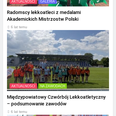
AKTUALNOŚCI
GALERIA
Radomscy lekkoatleci z medalami
Akademickich Mistrzostw Polski
6 lat temu
AKTUALNOŚCI
NA ZAWODACH
Międzypowiatowy Czwórbój Lekkoatletyczny
– podsumowanie zawodów
6 lat temu