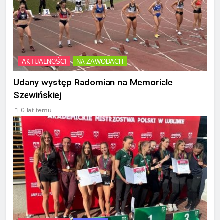
AKTUALNOŚCI
NA ZAWODACH
Udany występ Radomian na Memoriale
Szewińskiej
6 lat temu