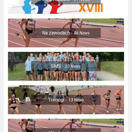
Na zawodach
86
News
SMS
23
News
Treningi
13
News