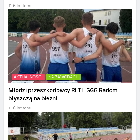
6 lat temu
AKTUALNOŚCI
NA ZAWODACH
Młodzi przeszkodowcy RLTL GGG Radom
błyszczą na bieżni
6 lat temu