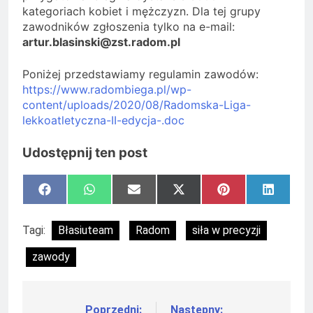
kategoriach kobiet i mężczyzn. Dla tej grupy
zawodników zgłoszenia tylko na e-mail:
artur.blasinski@zst.radom.pl
Poniżej przedstawiamy regulamin zawodów:
https://www.radombiega.pl/wp-
content/uploads/2020/08/Radomska-Liga-
lekkoatletyczna-II-edycja-.doc
Udostępnij ten post
Share
Share
Share
Share
Share
Share
Facebook
WhatsApp
Email
X
Pinterest
LinkedI
on
on
on
on
on
on
(Twitter)
Tagi:
Błasiuteam
Radom
siła w precyzji
zawody
Poprzedni:
Następny: