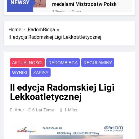
NEWSY
medalami Mistrzostw Polski
2 Tygodnie Temu
RLTL GGG Radom na podium
klasyfikacji medalowej
Home
RadomBiega
mistrzostw Polski U23 w
4 Tygodnie Temu
Krakowie
II edycja Radomskiej Ligi Lekkoatletycznej
AKTUALNOŚCI
RADOMBIEGA
REGULAMINY
WYNIKI
ZAPISY
II edycja Radomskiej Ligi
Lekkoatletycznej
Artur
6 Lat Temu
1 Mins