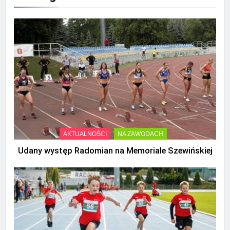
AKTUALNOŚCI
NA ZAWODACH
Udany występ Radomian na Memoriale Szewińskiej