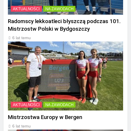
AKTUALNOŚCI
NA ZAWODACH
Radomscy lekkoatleci błyszczą podczas 101.
Mistrzostw Polski w Bydgoszczy
6 lat temu
AKTUALNOŚCI
NA ZAWODACH
Mistrzostwa Europy w Bergen
6 lat temu