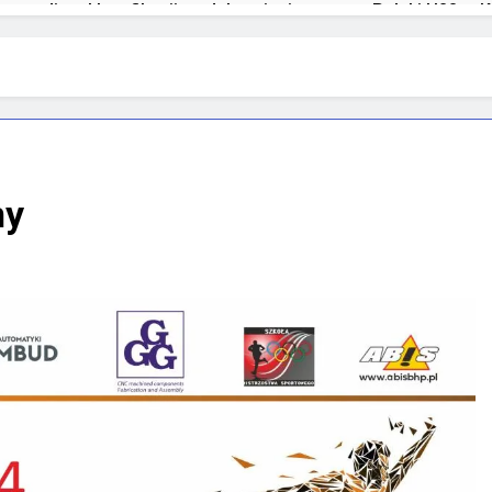
a podium klasyfikacji medalowej mistrzostw Polski U23 w K
my