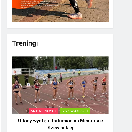
Treningi
AKTUALNOŚCI
NA ZAWODACH
Udany występ Radomian na Memoriale
Szewińskiej