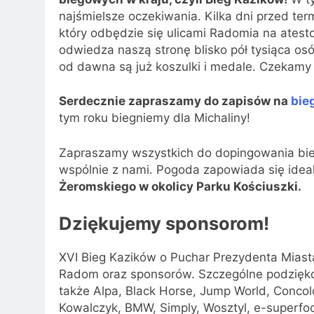
najśmielsze oczekiwania. Kilka dni przed te
który odbędzie się ulicami Radomia na atest
odwiedza naszą stronę blisko pół tysiąca o
od dawna są już koszulki i medale. Czekamy j
Serdecznie zapraszamy do zapisów na
bie
tym roku biegniemy dla Michaliny!
Zapraszamy wszystkich do dopingowania biega
wspólnie z nami. Pogoda zapowiada się idea
Żeromskiego w okolicy Parku Kościuszki.
Dziękujemy sponsorom!
XVI Bieg Kazików o Puchar Prezydenta Miast
Radom oraz sponsorów. Szczególne podzięko
także Alpa, Black Horse, Jump World, Concolor,
Kowalczyk, BMW, Simply, Wosztyl, e-superfoo