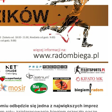
omiu odbędzie się jedna z największych imprez
ym roku zainteresowanie biegiem przeszło nasze