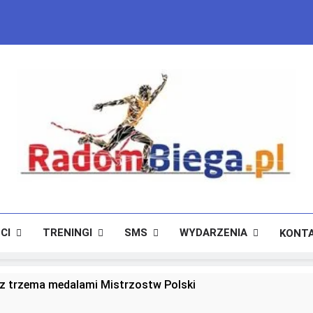
RadomBiega.pl
Radomski Portal Dla Miłośników Lekkoatletyki
CI
TRENINGI
SMS
WYDARZENIA
KONT
 trzema medalami Mistrzostw Polski