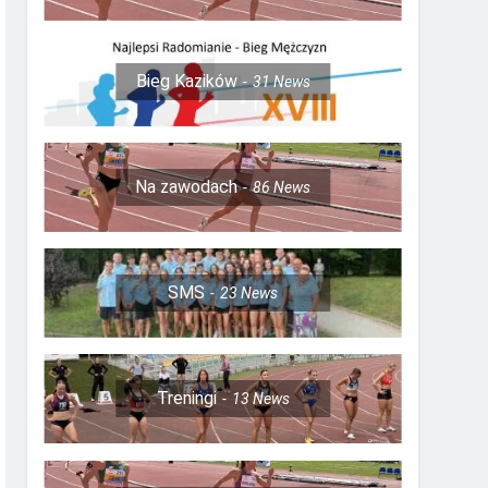
Bieg Kazików
31
News
Na zawodach
86
News
SMS
23
News
Treningi
13
News