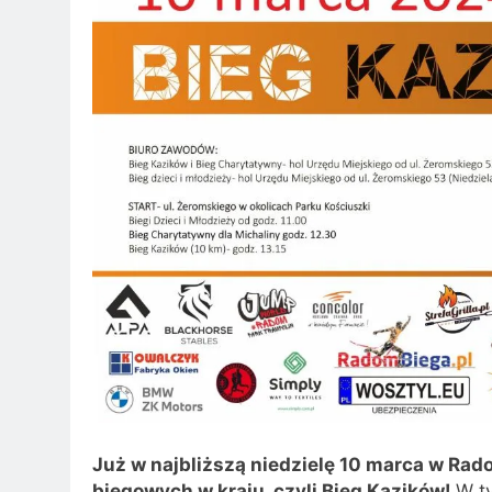
Już w najbliższą niedzielę 10 marca w Rad
biegowych w kraju, czyli Bieg Kazików!
W t