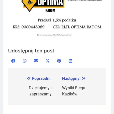
Udostępnij ten post
Share
Share
Share
Share
Share
Share
Facebook
WhatsApp
Email
X
Pinterest
LinkedIn
on
on
on
on
on
on
(Twitter)
Poprzedni:
Następny:
Nawigacja
wpisu
Dziękujemy i
Wyniki Biegu
zapraszamy
Kazików