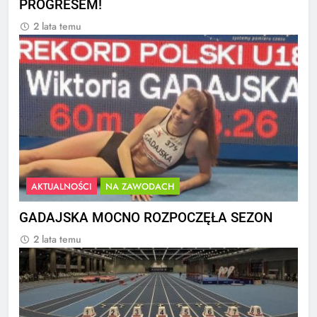
PROGRESEM!
2 lata temu
AKTUALNOŚCI
NA ZAWODACH
GADAJSKA MOCNO ROZPOCZĘŁA SEZON
2 lata temu