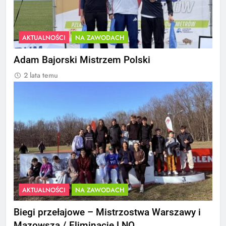
AKTUALNOŚCI
NA ZAWODACH
Adam Bajorski Mistrzem Polski
2 lata temu
AKTUALNOŚCI
NA ZAWODACH
Biegi przełajowe – Mistrzostwa Warszawy i
Mazowsza / Eliminacje LNO