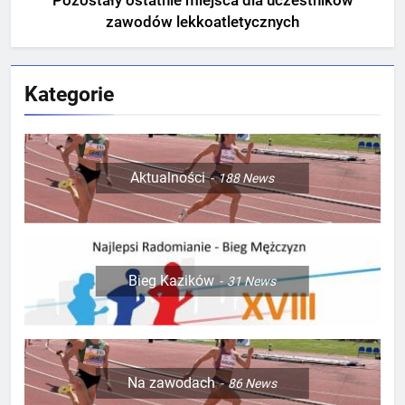
Pozostały ostatnie miejsca dla uczestników
zawodów lekkoatletycznych
Kategorie
Aktualności
188
News
Bieg Kazików
31
News
Na zawodach
86
News