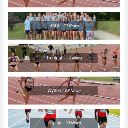
SMS
23
News
Treningi
13
News
Wyniki
68
News
Zapisy
23
News