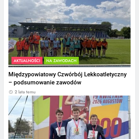
AKTUALNOŚCI
NA ZAWODACH
Międzypowiatowy Czwórbój Lekkoatletyczny
– podsumowanie zawodów
2 lata temu