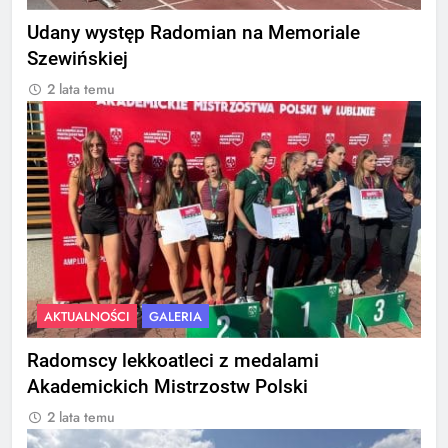
Udany występ Radomian na Memoriale
Szewińskiej
2 lata temu
AKTUALNOŚCI
GALERIA
Radomscy lekkoatleci z medalami
Akademickich Mistrzostw Polski
2 lata temu