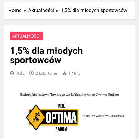
Mistrzostw Polski
2 Tygodnie Temu
Home
Aktualności
1,5% dla młodych sportowców
RLTL GGG Radom na podium klasyfikacji
AKTUALNOŚCI
medalowej mistrzostw Polski U23 w
Krakowie
4 Tygodnie Temu
1,5% dla młodych
sportowców
Rafal
2 Lata Temu
1 Mins