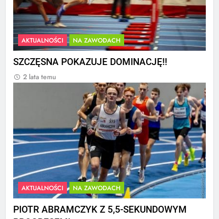
AKTUALNOŚCI
NA ZAWODACH
SZCZĘSNA POKAZUJE DOMINACJĘ!!
2 lata temu
AKTUALNOŚCI
NA ZAWODACH
PIOTR ABRAMCZYK Z 5,5-SEKUNDOWYM