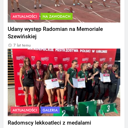
AKTUALNOŚCI
NA ZAWODACH
Udany występ Radomian na Memoriale
Szewińskiej
7 lat temu
AKTUALNOŚCI
GALERIA
Radomscy lekkoatleci z medalami