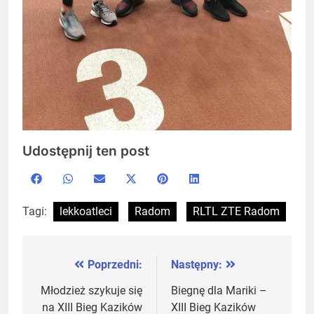
Udostępnij ten post
Share
Share
Share
Share
Share
Share
Facebook
WhatsApp
Email
X
Pinterest
LinkedIn
on
on
on
on
on
on
(Twitter)
Tagi:
lekkoatleci
Radom
RLTL ZTE Radom
Poprzedni:
Następny:
Nawigacja
wpisu
Młodzież szykuje się
Biegnę dla Mariki –
na XIII Bieg Kazików
XIII Bieg Kazików