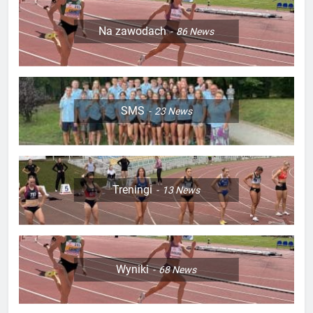
Na zawodach
86
News
SMS
23
News
Treningi
13
News
Wyniki
68
News