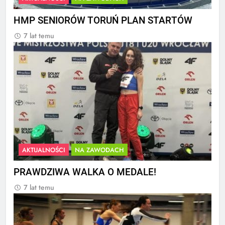
HMP SENIORÓW TORUŃ PLAN STARTÓW
7 lat temu
AKTUALNOŚCI
NA ZAWODACH
PRAWDZIWA WALKA O MEDALE!
7 lat temu