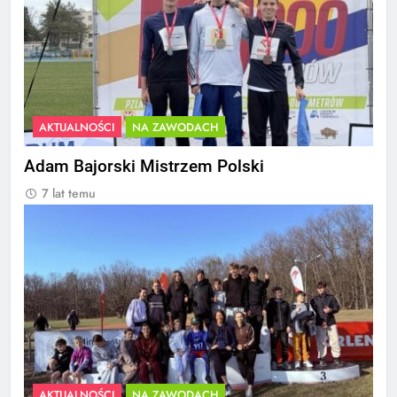
AKTUALNOŚCI
NA ZAWODACH
Adam Bajorski Mistrzem Polski
7 lat temu
AKTUALNOŚCI
NA ZAWODACH