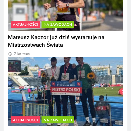
AKTUALNOŚCI
NA ZAWODACH
Mateusz Kaczor już dziś wystartuje na
Mistrzostwach Świata
7 lat temu
AKTUALNOŚCI
NA ZAWODACH