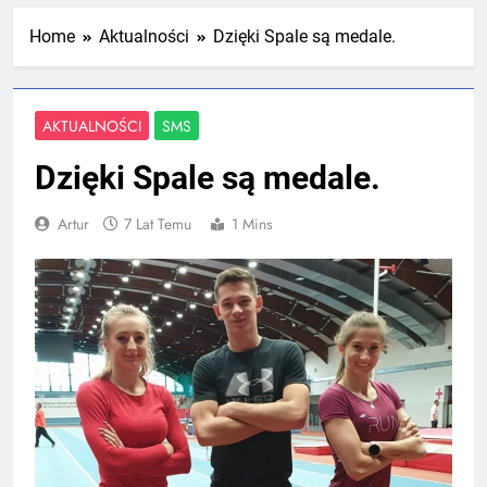
Mistrzostw Polski
2 Tygodnie Temu
Home
Aktualności
Dzięki Spale są medale.
RLTL GGG Radom na podium klasyfikacji
AKTUALNOŚCI
SMS
medalowej mistrzostw Polski U23 w
Krakowie
4 Tygodnie Temu
Dzięki Spale są medale.
Artur
7 Lat Temu
1 Mins