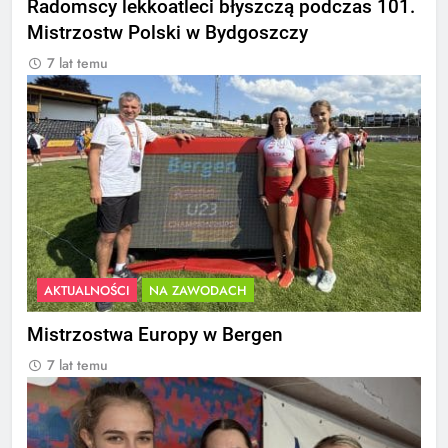
Radomscy lekkoatleci błyszczą podczas 101.
Mistrzostw Polski w Bydgoszczy
7 lat temu
AKTUALNOŚCI
NA ZAWODACH
Mistrzostwa Europy w Bergen
7 lat temu