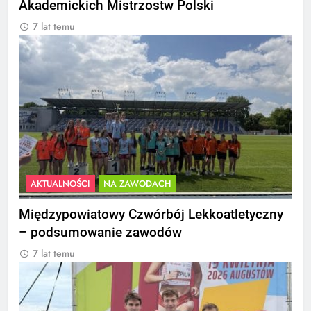
Akademickich Mistrzostw Polski
7 lat temu
AKTUALNOŚCI
NA ZAWODACH
Międzypowiatowy Czwórbój Lekkoatletyczny
– podsumowanie zawodów
7 lat temu