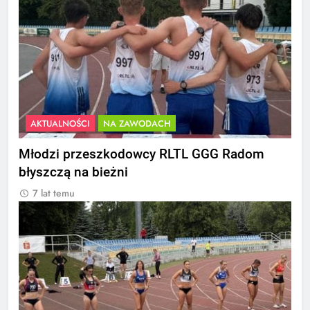
AKTUALNOŚCI
NA ZAWODACH
Młodzi przeszkodowcy RLTL GGG Radom
błyszczą na bieżni
7 lat temu