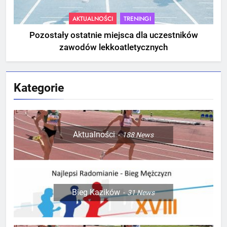
AKTUALNOŚCI
TRENINGI
Pozostały ostatnie miejsca dla uczestników
zawodów lekkoatletycznych
Kategorie
Aktualności
188
News
Bieg Kazików
31
News