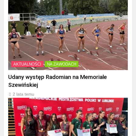
AKTUALNOŚCI
NA ZAWODACH
Udany występ Radomian na Memoriale
Szewińskiej
2 lata temu