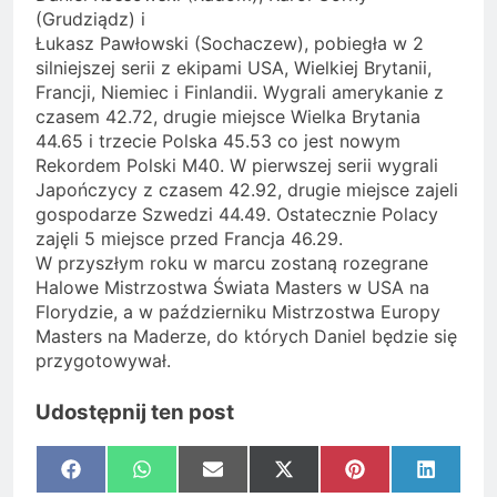
(Grudziądz) i
Łukasz Pawłowski (Sochaczew), pobiegła w 2
silniejszej serii z ekipami USA, Wielkiej Brytanii,
Francji, Niemiec i Finlandii. Wygrali amerykanie z
czasem 42.72, drugie miejsce Wielka Brytania
44.65 i trzecie Polska 45.53 co jest nowym
Rekordem Polski M40. W pierwszej serii wygrali
Japończycy z czasem 42.92, drugie miejsce zajeli
gospodarze Szwedzi 44.49. Ostatecznie Polacy
zajęli 5 miejsce przed Francja 46.29.
W przyszłym roku w marcu zostaną rozegrane
Halowe Mistrzostwa Świata Masters w USA na
Florydzie, a w październiku Mistrzostwa Europy
Masters na Maderze, do których Daniel będzie się
przygotowywał.
Udostępnij ten post
Share
Share
Share
Share
Share
Share
Facebook
WhatsApp
Email
X
Pinterest
LinkedI
on
on
on
on
on
on
(Twitter)