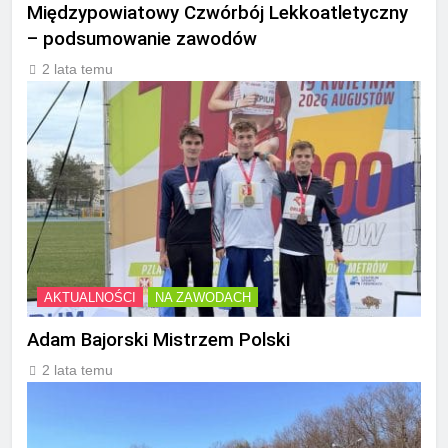
Międzypowiatowy Czwórbój Lekkoatletyczny
– podsumowanie zawodów
2 lata temu
AKTUALNOŚCI
NA ZAWODACH
Adam Bajorski Mistrzem Polski
2 lata temu