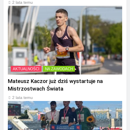
2 lata temu
AKTUALNOŚCI
NA ZAWODACH
Mateusz Kaczor już dziś wystartuje na
Mistrzostwach Świata
2 lata temu