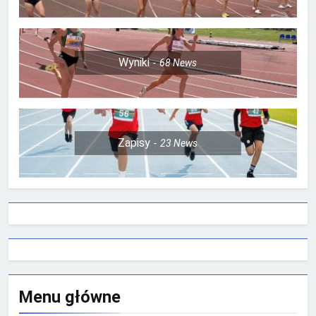
Wyniki
68
News
Zapisy
23
News
Menu główne