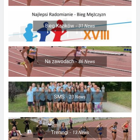
Bieg Kazików
31
News
Na zawodach
86
News
SMS
23
News
Treningi
13
News