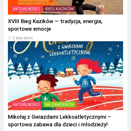
AKTUALNOŚCI
BIEG KAZIKÓW
XVIII Bieg Kazików — tradycja, energia,
sportowe emocje
2 lata temu
AKTUALNOŚCI
NA ZAWODACH
Mikołaj z Gwiazdami Lekkoatletycznymi –
sportowa zabawa dla dzieci i młodzieży!