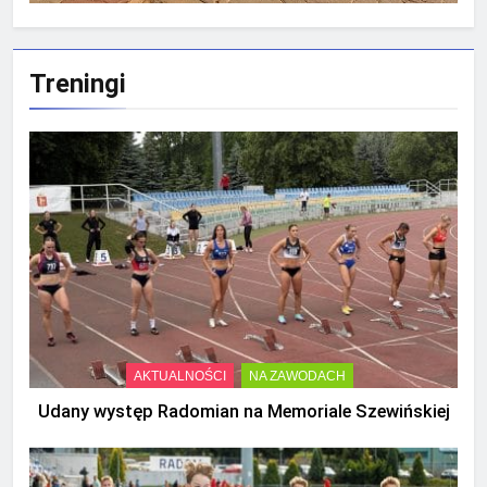
Treningi
AKTUALNOŚCI
NA ZAWODACH
Udany występ Radomian na Memoriale Szewińskiej