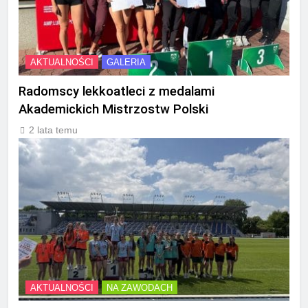
AKTUALNOŚCI
GALERIA
Radomscy lekkoatleci z medalami
Akademickich Mistrzostw Polski
2 lata temu
AKTUALNOŚCI
NA ZAWODACH