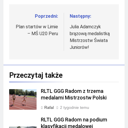
Poprzedni:
Następny:
Nawigacja
wpisu
Plan startów w Limie
Julia Adamczyk
– MŚ U20 Peru
brązową medalistką
Mistrzostw Świata
Juniorów!
Przeczytaj także
RLTL GGG Radom z trzema
medalami Mistrzostw Polski
Rafal
2 tygodnie temu
RLTL GGG Radom na podium
klasyfikacji medalowej