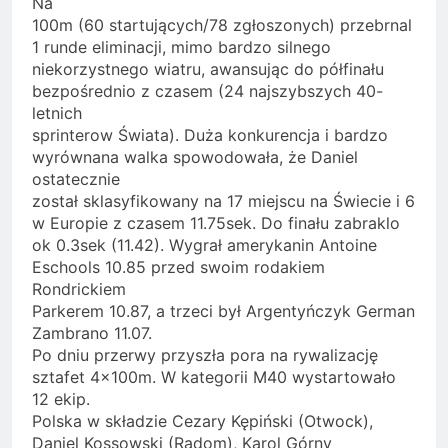
Na
100m (60 startujących/78 zgłoszonych) przebrnal
1 runde eliminacji, mimo bardzo silnego
niekorzystnego wiatru, awansując do półfinału
bezpośrednio z czasem (24 najszybszych 40-
letnich
sprinterow Świata). Duża konkurencja i bardzo
wyrównana walka spowodowała, że Daniel
ostatecznie
został sklasyfikowany na 17 miejscu na Świecie i 6
w Europie z czasem 11.75sek. Do finału zabraklo
ok 0.3sek (11.42). Wygrał amerykanin Antoine
Eschools 10.85 przed swoim rodakiem
Rondrickiem
Parkerem 10.87, a trzeci był Argentyńczyk German
Zambrano 11.07.
Po dniu przerwy przyszła pora na rywalizację
sztafet 4x100m. W kategorii M40 wystartowało
12 ekip.
Polska w składzie Cezary Kępiński (Otwock),
Daniel Kossowski (Radom), Karol Górny