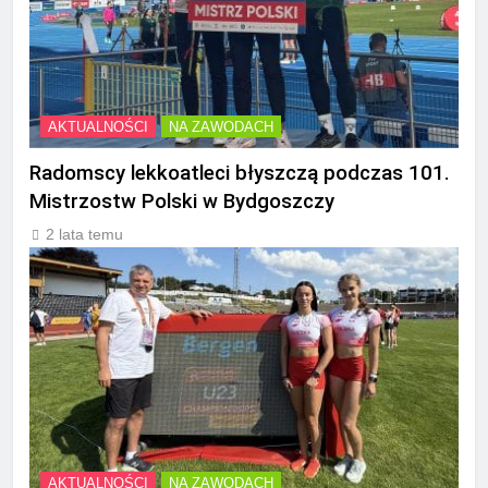
AKTUALNOŚCI
NA ZAWODACH
Radomscy lekkoatleci błyszczą podczas 101.
Mistrzostw Polski w Bydgoszczy
2 lata temu
AKTUALNOŚCI
NA ZAWODACH