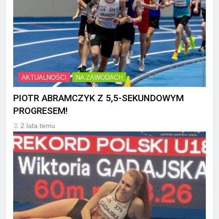
AKTUALNOŚCI
NA ZAWODACH
PIOTR ABRAMCZYK Z 5,5-SEKUNDOWYM
PROGRESEM!
2 lata temu