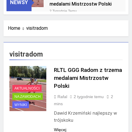
NEWSY
medalami Mistrzostw Polski
2 Tygodnie Temu
RLTL GGG Radom na podium
klasyfikacji medalowej
Home
visitradom
mistrzostw Polski U23 w
4 Tygodnie Temu
Krakowie
visitradom
RLTL GGG Radom z trzema
medalami Mistrzostw
Polski
AKTUALNOŚCI
Rafal
2 tygodnie temu
2
NA ZAWODACH
mins
WYNIKI
Dawid Krzemiński najlepszy w
trójskoku
Więcej