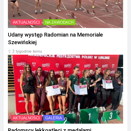
AKTUALNOŚCI
NA ZAWODACH
Udany występ Radomian na Memoriale
Szewińskiej
2 tygodnie temu
AKTUALNOŚCI
GALERIA
Radomscy lekkoatleci z medalami