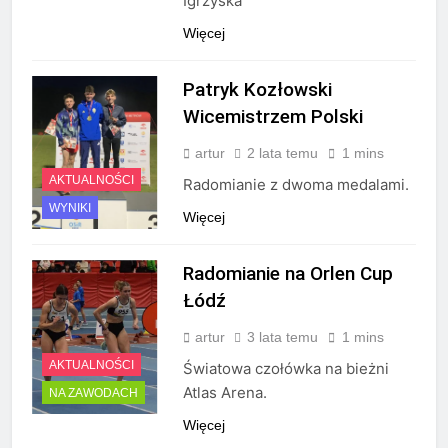
Igrzyska
Więcej
Patryk Kozłowski
Wicemistrzem Polski
artur
2 lata temu
1 mins
AKTUALNOŚCI
Radomianie z dwoma medalami.
WYNIKI
Więcej
Radomianie na Orlen Cup
Łódź
artur
3 lata temu
1 mins
AKTUALNOŚCI
Światowa czołówka na bieżni
Atlas Arena.
NA ZAWODACH
Więcej