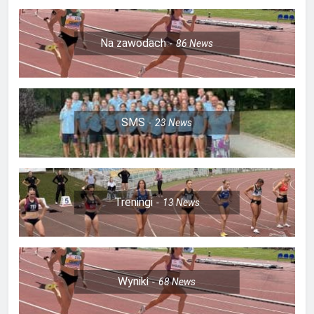
Na zawodach
86
News
SMS
23
News
Treningi
13
News
Wyniki
68
News