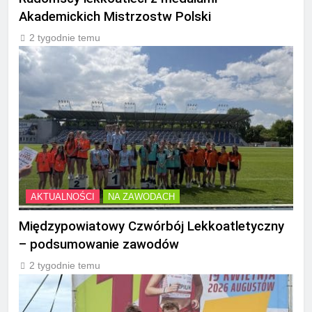
Akademickich Mistrzostw Polski
2 tygodnie temu
AKTUALNOŚCI
NA ZAWODACH
Międzypowiatowy Czwórbój Lekkoatletyczny
– podsumowanie zawodów
2 tygodnie temu