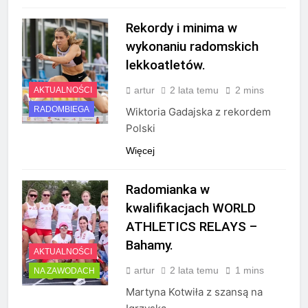
Rekordy i minima w
wykonaniu radomskich
lekkoatletów.
artur
2 lata temu
2 mins
AKTUALNOŚCI
RADOMBIEGA
Wiktoria Gadajska z rekordem
Polski
Więcej
Radomianka w
kwalifikacjach WORLD
ATHLETICS RELAYS –
Bahamy.
AKTUALNOŚCI
artur
2 lata temu
1 mins
NA ZAWODACH
Martyna Kotwiła z szansą na