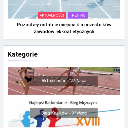
AKTUALNOŚCI
TRENINGI
Pozostały ostatnie miejsca dla uczestników
zawodów lekkoatletycznych
Kategorie
Aktualności
188
News
Bieg Kazików
31
News