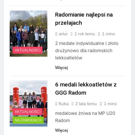
Radomianie najlepsi na
przełajach
artur
1 rok temu
1 mins
2 medale indywidualne i złoto
drużynowo dla radomskich
AKTUALNOŚCI
lekkoatletów
Więcej
6 medali lekkoatletów z
GGG Radom
Kuba
2 lata temu
1 mins
AKTUALNOŚCI
medalowe żniwa na MP U20
Radom
NA ZAWODACH
Więcej