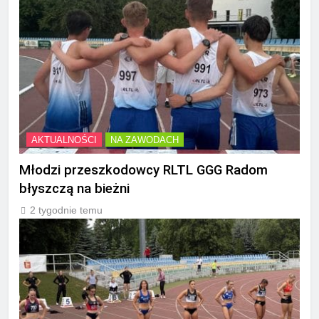
AKTUALNOŚCI
NA ZAWODACH
Młodzi przeszkodowcy RLTL GGG Radom
błyszczą na bieżni
2 tygodnie temu