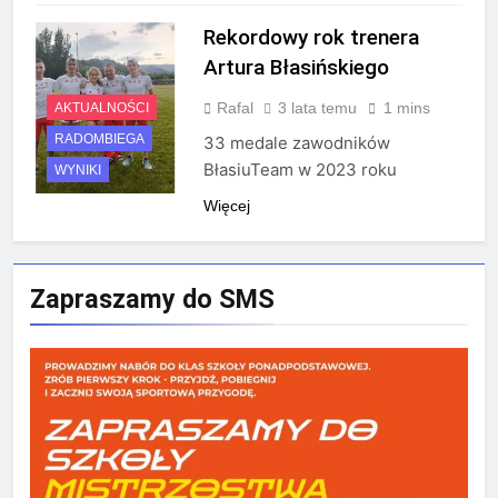
Rekordowy rok trenera
Artura Błasińskiego
Rafal
3 lata temu
1 mins
AKTUALNOŚCI
RADOMBIEGA
33 medale zawodników
BłasiuTeam w 2023 roku
WYNIKI
Więcej
Zapraszamy do SMS