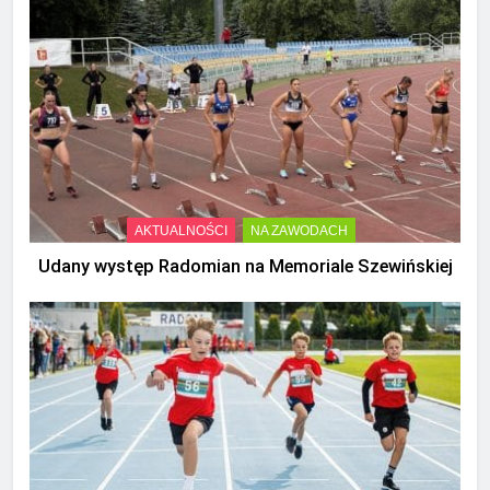
AKTUALNOŚCI
NA ZAWODACH
Udany występ Radomian na Memoriale Szewińskiej