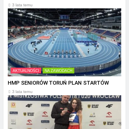
3 lata temu
AKTUALNOŚCI
NA ZAWODACH
HMP SENIORÓW TORUŃ PLAN STARTÓW
3 lata temu