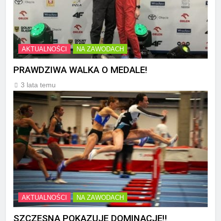
AKTUALNOŚCI
NA ZAWODACH
PRAWDZIWA WALKA O MEDALE!
3 lata temu
AKTUALNOŚCI
NA ZAWODACH
SZCZĘSNA POKAZUJE DOMINACJĘ!!