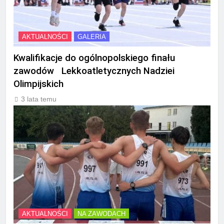
AKTUALNOŚCI
GALERIA
Kwalifikacje do ogólnopolskiego finału
zawodów Lekkoatletycznych Nadziei
Olimpijskich
3 lata temu
AKTUALNOŚCI
NA ZAWODACH