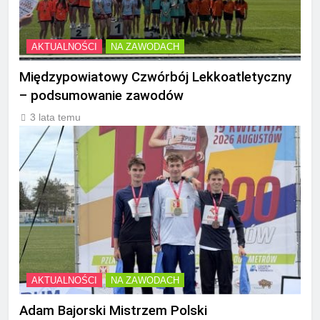
AKTUALNOŚCI
NA ZAWODACH
Międzypowiatowy Czwórbój Lekkoatletyczny
– podsumowanie zawodów
3 lata temu
AKTUALNOŚCI
NA ZAWODACH
Adam Bajorski Mistrzem Polski