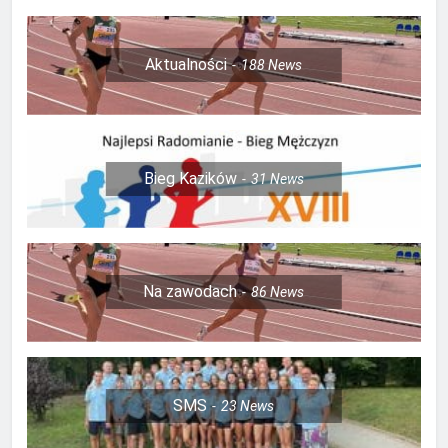
Aktualności
188
News
Bieg Kazików
31
News
Na zawodach
86
News
SMS
23
News