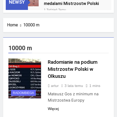
NEWSY
medalami Mistrzostw Polski
1 Tydzień Temu
RLTL GGG Radom na podium
klasyfikacji medalowej
Home
10000 m
mistrzostw Polski U23 w
3 Tygodnie Temu
Krakowie
10000 m
Radomianie na podium
Mistrzostw Polski w
Olkuszu
artur
3 lata temu
1 mins
RADOMBIEGA
Mateusz Gos z minimum na
Mistrzostwa Europy
Więcej