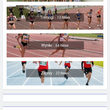
Treningi
13
News
Wyniki
68
News
Zapisy
23
News