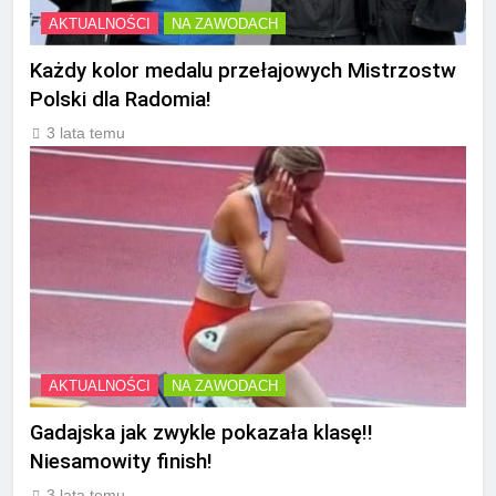
AKTUALNOŚCI
NA ZAWODACH
Każdy kolor medalu przełajowych Mistrzostw
Polski dla Radomia!
3 lata temu
AKTUALNOŚCI
NA ZAWODACH
Gadajska jak zwykle pokazała klasę!!
Niesamowity finish!
3 lata temu