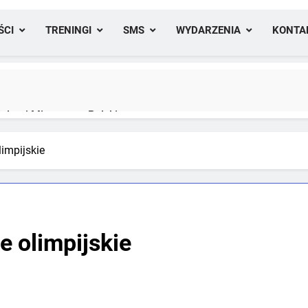
ŚCI
TRENINGI
SMS
WYDARZENIA
KONTA
lami Mistrzostw Polski
limpijskie
yfikacji medalowej mistrzostw Polski U23 w Krakowie
e olimpijskie