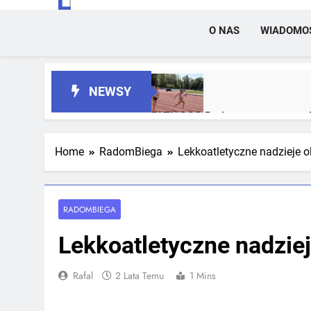
O NAS
WIADOMO
NEWSY
RLTL GGG Radom z trzema meda
2 Tygodnie Temu
Home
RadomBiega
Lekkoatletyczne nadzieje o
RLTL GGG Radom na podium klas
4 Tygodnie Temu
RADOMBIEGA
Lekkoatletyczne nadziej
Rafal
2 Lata Temu
1 Mins