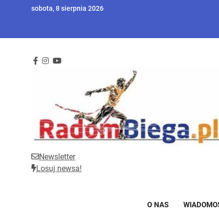
Skip
sobota, 8 sierpnia 2026
to
content
Newsletter
RadomBiega.pl
Radomski portal dla miłośników lekkoatletyki
Losuj newsa!
O NAS
WIADOMO