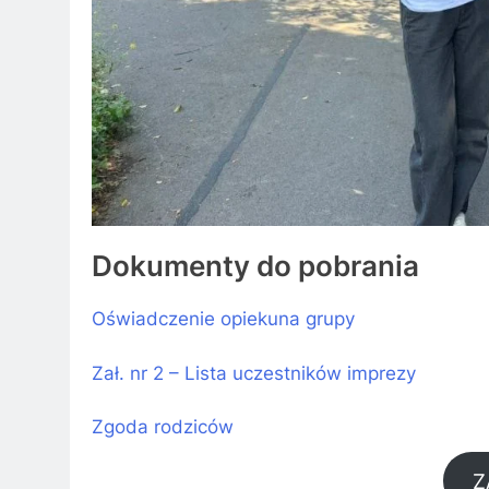
Dokumenty do pobrania
Oświadczenie opiekuna grupy
Zał. nr 2 – Lista uczestników imprezy
Zgoda rodziców
Z