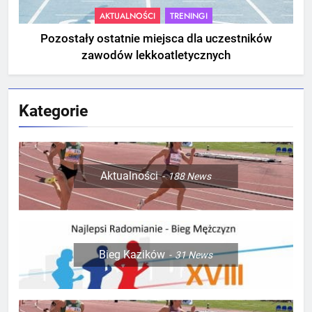
AKTUALNOŚCI
TRENINGI
Pozostały ostatnie miejsca dla uczestników
zawodów lekkoatletycznych
Kategorie
Aktualności
188
News
Bieg Kazików
31
News