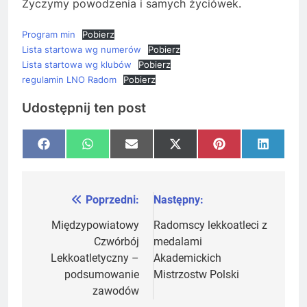
Życzymy powodzenia i samych życiówek.
Program min
Pobierz
Lista startowa wg numerów
Pobierz
Lista startowa wg klubów
Pobierz
regulamin LNO Radom
Pobierz
Udostępnij ten post
Share
Share
Share
Share
Share
Share
Facebook
WhatsApp
Email
X
Pinterest
LinkedI
on
on
on
on
on
on
(Twitter)
Poprzedni:
Następny:
Nawigacja
wpisu
Międzypowiatowy
Radomscy lekkoatleci z
Czwórbój
medalami
Lekkoatletyczny –
Akademickich
podsumowanie
Mistrzostw Polski
zawodów