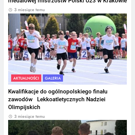
medalowej mistrzostw Polski U23 w Krakowie
3 miesiące temu
AKTUALNOŚCI
GALERIA
Kwalifikacje do ogólnopolskiego finału
zawodów Lekkoatletycznych Nadziei
Olimpijskich
3 miesiące temu