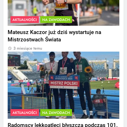
AKTUALNOŚCI
NA ZAWODACH
Mateusz Kaczor już dziś wystartuje na
Mistrzostwach Świata
3 miesiące temu
AKTUALNOŚCI
NA ZAWODACH
Radomscy lekkoatleci błyszczą podczas 101.