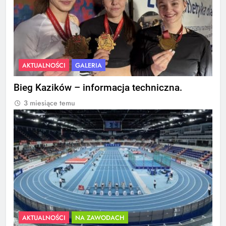
AKTUALNOŚCI
GALERIA
Bieg Kazików – informacja techniczna.
3 miesiące temu
AKTUALNOŚCI
NA ZAWODACH