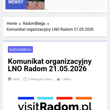
NEWSY
RLTL GGG Radom z trzema medalami
Mistrzostw Polski
2 Tygodnie Temu
Home
RadomBiega
Komunikat organizacyjny LNO Radom 21.05.2026
RLTL GGG Radom na podium klasyfikacji
medalowej mistrzostw Polski U23 w
Krakowie
RADOMBIEGA
4 Tygodnie Temu
Komunikat organizacyjny
LNO Radom 21.05.2026
Artur
3 Miesiące Temu
1 Mins