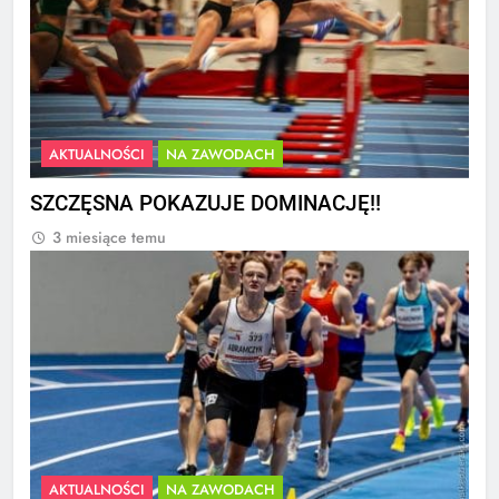
AKTUALNOŚCI
NA ZAWODACH
SZCZĘSNA POKAZUJE DOMINACJĘ!!
3 miesiące temu
AKTUALNOŚCI
NA ZAWODACH