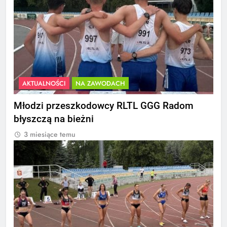
AKTUALNOŚCI
NA ZAWODACH
Młodzi przeszkodowcy RLTL GGG Radom
błyszczą na bieżni
3 miesiące temu