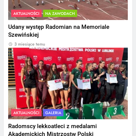
AKTUALNOŚCI
NA ZAWODACH
Udany występ Radomian na Memoriale
Szewińskiej
3 miesiące temu
AKTUALNOŚCI
GALERIA
Radomscy lekkoatleci z medalami
Akademickich Mistrzostw Polski