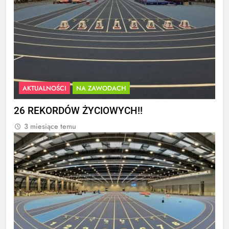
AKTUALNOŚCI
NA ZAWODACH
26 REKORDÓW ŻYCIOWYCH!!
3 miesiące temu