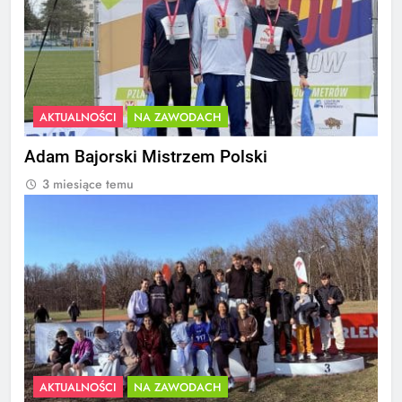
AKTUALNOŚCI
NA ZAWODACH
Adam Bajorski Mistrzem Polski
3 miesiące temu
AKTUALNOŚCI
NA ZAWODACH