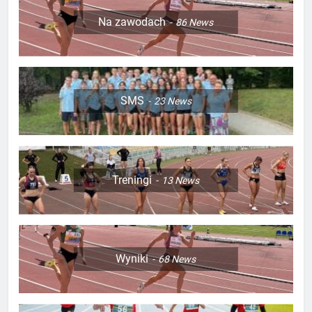
Na zawodach
86
News
SMS
23
News
Treningi
13
News
Wyniki
68
News