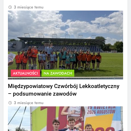
3 miesiące temu
AKTUALNOŚCI
NA ZAWODACH
Międzypowiatowy Czwórbój Lekkoatletyczny
– podsumowanie zawodów
3 miesiące temu