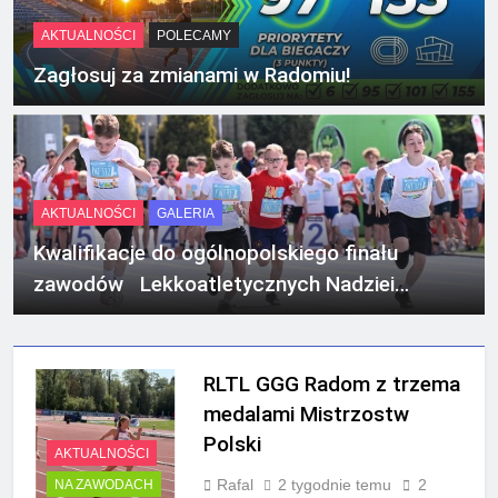
AKTUALNOŚCI
POLECAMY
Zagłosuj za zmianami w Radomiu!
AKTUALNOŚCI
GALERIA
Kwalifikacje do ogólnopolskiego finału
zawodów Lekkoatletycznych Nadziei
Olimpijskich
RLTL GGG Radom z trzema
medalami Mistrzostw
Polski
AKTUALNOŚCI
Rafal
2 tygodnie temu
2
NA ZAWODACH