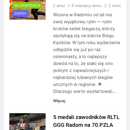
artur
5 miesięcy temu
2 mins
NA ZAWODACH
ZAPISY
Wiosna w Radomiu od lat ma
swój wyjątkowy rytm — rytm
kroków setek biegaczy, którzy
spotykają się na starcie Biegu
Kazików. W tym roku wydarzenie
odbędzie się już po raz
osiemnasty, a to najlepszy
dowód na to, że stało się ono
jednym z najważniejszych i
najbardziej lubianych biegów
ulicznych w regionie. 🌟
Dlaczego warto wystartować…
Więcej
5 medali zawodników RLTL
GGG Radom na 70.PZLA