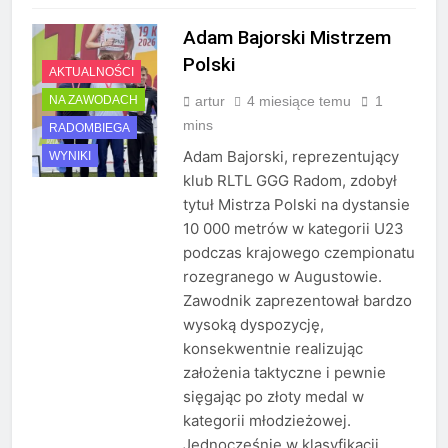
Adam Bajorski Mistrzem
Polski
AKTUALNOŚCI
artur
4 miesiące temu
1
NA ZAWODACH
mins
RADOMBIEGA
Adam Bajorski, reprezentujący
WYNIKI
klub RLTL GGG Radom, zdobył
tytuł Mistrza Polski na dystansie
10 000 metrów w kategorii U23
podczas krajowego czempionatu
rozegranego w Augustowie.
Zawodnik zaprezentował bardzo
wysoką dyspozycję,
konsekwentnie realizując
założenia taktyczne i pewnie
sięgając po złoty medal w
kategorii młodzieżowej.
Jednocześnie w klasyfikacji