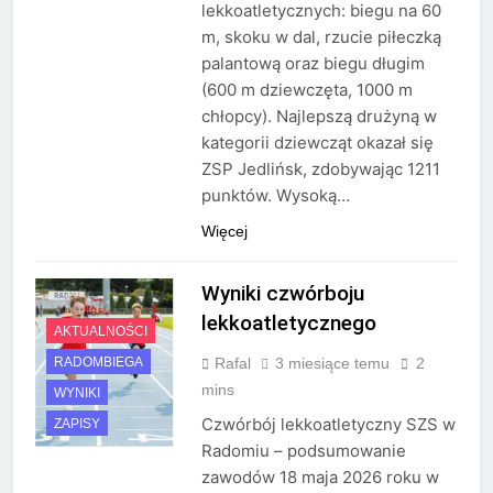
lekkoatletycznych: biegu na 60
m, skoku w dal, rzucie piłeczką
palantową oraz biegu długim
(600 m dziewczęta, 1000 m
chłopcy). Najlepszą drużyną w
kategorii dziewcząt okazał się
ZSP Jedlińsk, zdobywając 1211
punktów. Wysoką…
Więcej
Wyniki czwórboju
lekkoatletycznego
AKTUALNOŚCI
Rafal
3 miesiące temu
2
RADOMBIEGA
mins
WYNIKI
Czwórbój lekkoatletyczny SZS w
ZAPISY
Radomiu – podsumowanie
zawodów 18 maja 2026 roku w