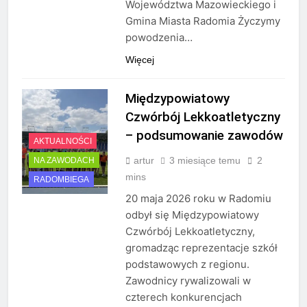
Województwa Mazowieckiego i
Gmina Miasta Radomia Życzymy
powodzenia…
Więcej
Międzypowiatowy
Czwórbój Lekkoatletyczny
– podsumowanie zawodów
AKTUALNOŚCI
artur
3 miesiące temu
2
NA ZAWODACH
mins
RADOMBIEGA
20 maja 2026 roku w Radomiu
odbył się Międzypowiatowy
Czwórbój Lekkoatletyczny,
gromadząc reprezentacje szkół
podstawowych z regionu.
Zawodnicy rywalizowali w
czterech konkurencjach