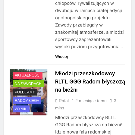
chłopców, rywalizujących w
dwuboju w ramach piątej edycji
ogólnopolskiego projektu.
Zawody przebiegały w
znakomitej atmosferze, a młodzi
sportowcy zaprezentowali
wysoki poziom przygotowania…
Więcej
Młodzi przeszkodowcy
AKTUALNOŚCI
RLTL GGG Radom błyszczą
NA ZAWODACH
na bieżni
POLECAMY
Rafal
2 miesiące temu
3
RADOMBIEGA
mins
WYNIKI
Młodzi przeszkodowcy RLTL
GGG Radom błyszczą na bieżni!
Idzie nowa fala radomskiej