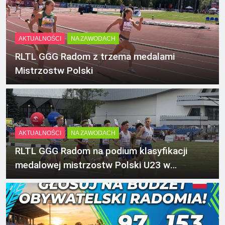
AKTUALNOŚCI
NA ZAWODACH
RLTL GGG Radom z trzema medalami
Mistrzostw Polski
AKTUALNOŚCI
NA ZAWODACH
RLTL GGG Radom na podium klasyfikacji
medalowej mistrzostw Polski U23 w
Krakowie