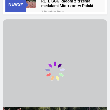
RLTL GGG Radom z trzema
NEWSY
medalami Mistrzostw Polski
2 Tygodnie Temu
RLTL GGG Radom na podium
klasyfikacji medalowej
mistrzostw Polski U23 w
4 Tygodnie Temu
Krakowie