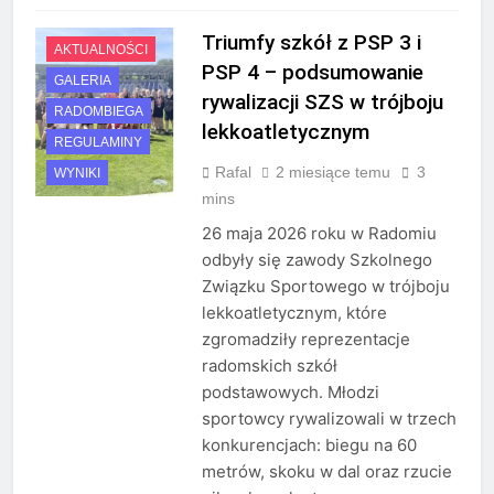
Triumfy szkół z PSP 3 i
AKTUALNOŚCI
PSP 4 – podsumowanie
GALERIA
rywalizacji SZS w trójboju
RADOMBIEGA
lekkoatletycznym
REGULAMINY
Rafal
2 miesiące temu
3
WYNIKI
mins
26 maja 2026 roku w Radomiu
odbyły się zawody Szkolnego
Związku Sportowego w trójboju
lekkoatletycznym, które
zgromadziły reprezentacje
radomskich szkół
podstawowych. Młodzi
sportowcy rywalizowali w trzech
konkurencjach: biegu na 60
metrów, skoku w dal oraz rzucie