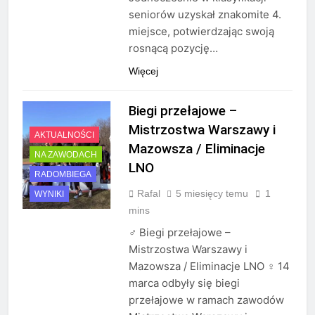
seniorów uzyskał znakomite 4.
miejsce, potwierdzając swoją
rosnącą pozycję…
Więcej
Biegi przełajowe –
Mistrzostwa Warszawy i
AKTUALNOŚCI
Mazowsza / Eliminacje
NA ZAWODACH
LNO
RADOMBIEGA
Rafal
5 miesięcy temu
1
WYNIKI
mins
‍♂️ Biegi przełajowe –
Mistrzostwa Warszawy i
Mazowsza / Eliminacje LNO ‍♀️ 14
marca odbyły się biegi
przełajowe w ramach zawodów