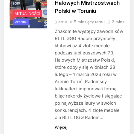
Halowych Mistrzostwach
Polski w Toruniu
AKTUALNOŚCI
artur
5 miesięcy temu
2 mins
WYNIKI
Znakomite występy zawodników
RLTL GGG Radom przyniosły
klubowi aż 4 złote medale
podczas jubileuszowych 70.
Halowych Mistrzostw Polski,
które odbyły się w dniach 28
lutego – 1 marca 2026 roku w
Arenie Toruń. Radomscy
lekkoatleci imponowali formą,
bijąc rekordy życiowe i sięgając
po najwyższe laury w swoich
konkurencjach. 4 złote medale
dla RLTL GGG Radom…
Więcej