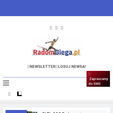
Skip
to
content
RadomBiega.pl
Radomski Portal Dla Miłośników
NEWSLETTER
LOSUJ NEWSA!
Lekkoatletyki
Zapraszamy
do SMS