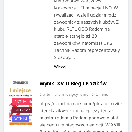
Mistrzostwa Warszawy i
Mazowsza – Eliminacje LNO. W
rywalizacji wzięli udział młodzi
zawodnicy z naszych klubów. Z
klubu RLTL GGG Radom na
starcie stanęło aż 20
zawodników, natomiast UKS
Technik Radom reprezentowały
2 osoby….
Więcej
Wyniki XVIII Biegu Kazików
artur
5 miesięcy temu
1 mins
AKTUALNOŚCI
https://sportmaniacs.com/pl/races/xviii-
bieg-kazikw-o-puchar-prezydenta-
BIEG KAZIKÓW
miasta-radomia Radom ponownie stał
WYNIKI
się centrum biegowych emocji. W XVIII
Biegu Kazików na starcie stanęło ponad