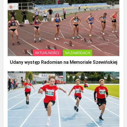
AKTUALNOŚCI
NA ZAWODACH
Udany występ Radomian na Memoriale Szewińskiej