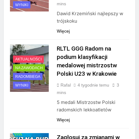
mins
WYNIKI
Dawid Krzemiński najlepszy w
trójskoku
Więcej
RLTL GGG Radom na
podium klasyfikacji
AKTUALNOŚCI
medalowej mistrzostw
NA ZAWODACH
Polski U23 w Krakowie
RADOMBIEGA
Rafal
4 tygodnie temu
3
WYNIKI
mins
5 medali Mistrzostw Polski
radomskich lekkoatletów
Więcej
Zagłosuj za zmianami w