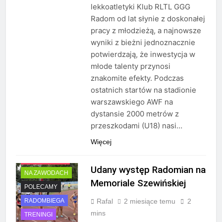
lekkoatletyki Klub RLTL GGG
Radom od lat słynie z doskonałej
pracy z młodzieżą, a najnowsze
wyniki z bieżni jednoznacznie
potwierdzają, że inwestycja w
młode talenty przynosi
znakomite efekty. Podczas
ostatnich startów na stadionie
warszawskiego AWF na
dystansie 2000 metrów z
przeszkodami (U18) nasi…
Więcej
AKTUALNOŚCI
Udany występ Radomian na
NA ZAWODACH
Memoriale Szewińskiej
POLECAMY
Rafal
2 miesiące temu
2
RADOMBIEGA
mins
TRENINGI