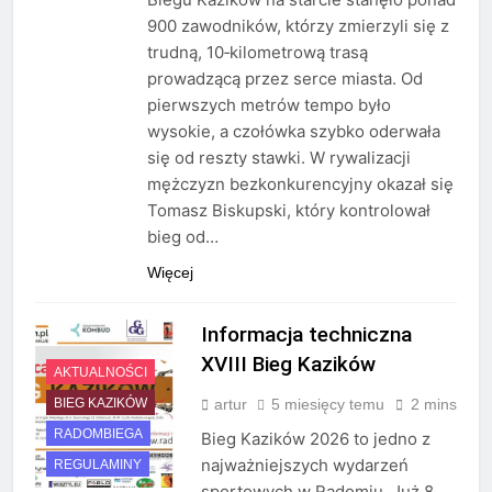
900 zawodników, którzy zmierzyli się z
trudną, 10‑kilometrową trasą
prowadzącą przez serce miasta. Od
pierwszych metrów tempo było
wysokie, a czołówka szybko oderwała
się od reszty stawki. W rywalizacji
mężczyzn bezkonkurencyjny okazał się
Tomasz Biskupski, który kontrolował
bieg od…
Więcej
Informacja techniczna
XVIII Bieg Kazików
AKTUALNOŚCI
artur
5 miesięcy temu
2 mins
BIEG KAZIKÓW
RADOMBIEGA
Bieg Kazików 2026 to jedno z
najważniejszych wydarzeń
REGULAMINY
sportowych w Radomiu. Już 8