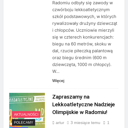
Radomiu odbyły się zawody w
czwórboju lekkoatletycznym
szkół podstawowych, w których
rywalizowały drużyny dziewcząt
i chłopców. Uczniowie mierzyli
się w czterech konkurencjach:
biegu na 60 metrów, skoku w
dal, rzucie piłeczką palantową
oraz biegu średnim (600 m
dziewczęta, 1000 m chłopcy).
W…
Więcej
Zapraszamy na
Lekkoatletyczne Nadzieje
Olimpijskie w Radomiu!
AKTUALNOŚCI
artur
3 miesiące temu
1
POLECAMY