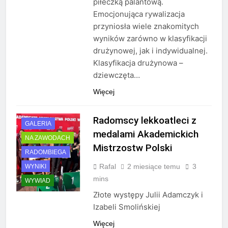
piłeczką palantową.
Emocjonująca rywalizacja
przyniosła wiele znakomitych
wyników zarówno w klasyfikacji
drużynowej, jak i indywidualnej.
Klasyfikacja drużynowa –
dziewczęta…
Więcej
AKTUALNOŚCI
Radomscy lekkoatleci z
GALERIA
medalami Akademickich
NA ZAWODACH
Mistrzostw Polski
RADOMBIEGA
Rafal
2 miesiące temu
3
WYNIKI
mins
WYWIAD
Złote występy Julii Adamczyk i
Izabeli Smolińskiej
Więcej