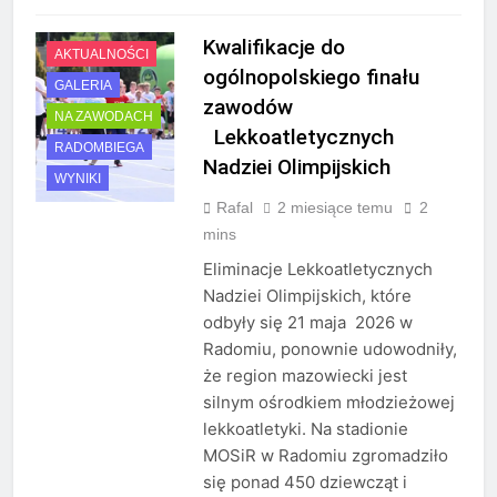
Kwalifikacje do
AKTUALNOŚCI
ogólnopolskiego finału
GALERIA
zawodów
NA ZAWODACH
Lekkoatletycznych
RADOMBIEGA
Nadziei Olimpijskich
WYNIKI
Rafal
2 miesiące temu
2
mins
Eliminacje Lekkoatletycznych
Nadziei Olimpijskich, które
odbyły się 21 maja 2026 w
Radomiu, ponownie udowodniły,
że region mazowiecki jest
silnym ośrodkiem młodzieżowej
lekkoatletyki. Na stadionie
MOSiR w Radomiu zgromadziło
się ponad 450 dziewcząt i