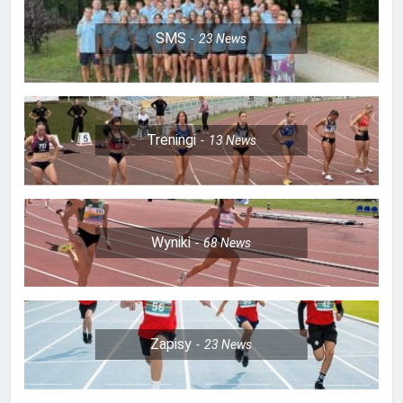
SMS
23
News
Treningi
13
News
Wyniki
68
News
Zapisy
23
News