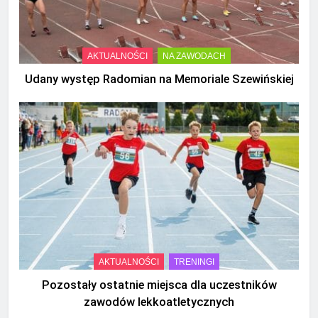
AKTUALNOŚCI
NA ZAWODACH
Udany występ Radomian na Memoriale Szewińskiej
AKTUALNOŚCI
TRENINGI
Pozostały ostatnie miejsca dla uczestników
zawodów lekkoatletycznych