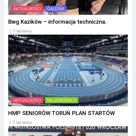
AKTUALNOŚCI
GALERIA
Bieg Kazików – informacja techniczna.
7 lat temu
AKTUALNOŚCI
NA ZAWODACH
HMP SENIORÓW TORUŃ PLAN STARTÓW
7 lat temu