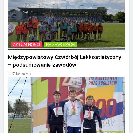
AKTUALNOŚCI
NA ZAWODACH
Międzypowiatowy Czwórbój Lekkoatletyczny
– podsumowanie zawodów
7 lat temu