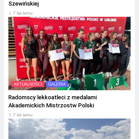
Szewińskiej
7 lat temu
AKTUALNOŚCI
GALERIA
Radomscy lekkoatleci z medalami
Akademickich Mistrzostw Polski
7 lat temu