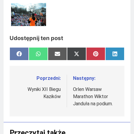
Udostępnij ten post
Share
Share
Share
Share
Share
Share
Facebook
WhatsApp
Email
X
Pinterest
LinkedI
on
on
on
on
on
on
(Twitter)
Poprzedni:
Następny:
Nawigacja
wpisu
Wyniki XII Biegu
Orlen Warsaw
Kazików
Marathon Wiktor
Janduła na podium.
Przeczytaj także