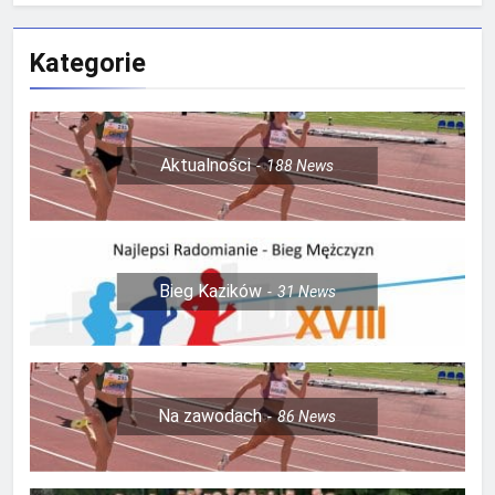
Kategorie
Aktualności
188
News
Bieg Kazików
31
News
Na zawodach
86
News