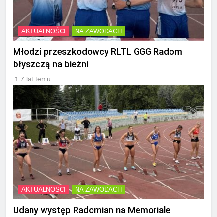
AKTUALNOŚCI
NA ZAWODACH
Młodzi przeszkodowcy RLTL GGG Radom
błyszczą na bieżni
7 lat temu
AKTUALNOŚCI
NA ZAWODACH
Udany występ Radomian na Memoriale