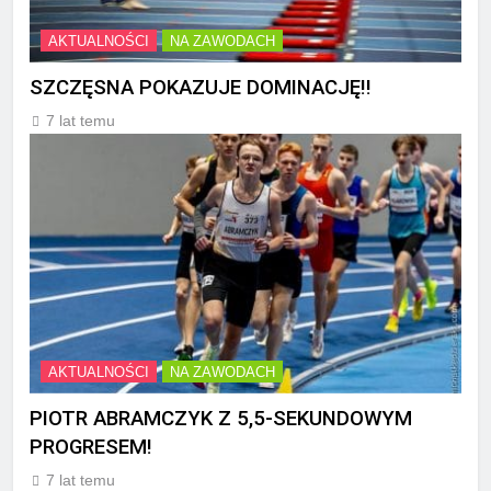
AKTUALNOŚCI
NA ZAWODACH
SZCZĘSNA POKAZUJE DOMINACJĘ!!
7 lat temu
AKTUALNOŚCI
NA ZAWODACH
PIOTR ABRAMCZYK Z 5,5-SEKUNDOWYM
PROGRESEM!
7 lat temu