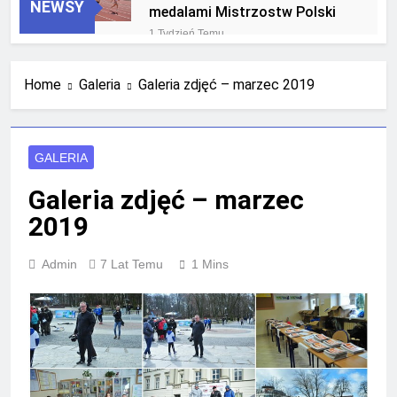
NEWSY
medalami Mistrzostw Polski
1 Tydzień Temu
RLTL GGG Radom na podium
klasyfikacji medalowej
Home
Galeria
Galeria zdjęć – marzec 2019
mistrzostw Polski U23 w
3 Tygodnie Temu
Krakowie
GALERIA
Galeria zdjęć – marzec
2019
Admin
7 Lat Temu
1 Mins