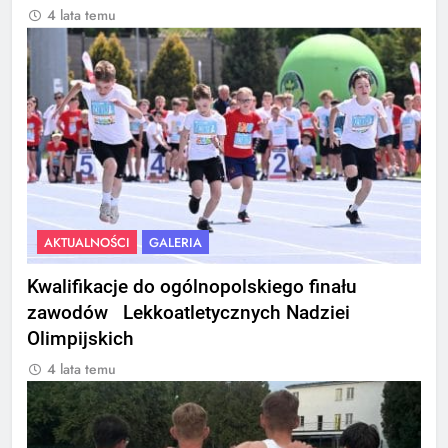
4 lata temu
AKTUALNOŚCI
GALERIA
Kwalifikacje do ogólnopolskiego finału
zawodów Lekkoatletycznych Nadziei
Olimpijskich
4 lata temu