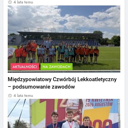
4 lata temu
AKTUALNOŚCI
NA ZAWODACH
Międzypowiatowy Czwórbój Lekkoatletyczny
– podsumowanie zawodów
4 lata temu