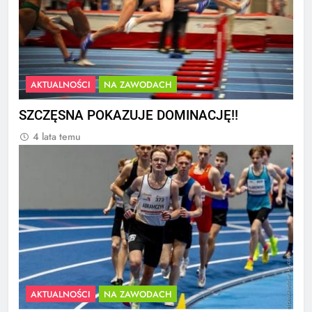
AKTUALNOŚCI
NA ZAWODACH
SZCZĘSNA POKAZUJE DOMINACJĘ!!
4 lata temu
AKTUALNOŚCI
NA ZAWODACH