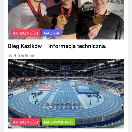
AKTUALNOŚCI
GALERIA
Bieg Kazików – informacja techniczna.
4 lata temu
AKTUALNOŚCI
NA ZAWODACH