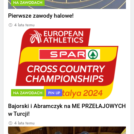
NA ZAWODACH
Pierwsze zawody halowe!
4 lata temu
NA ZAWODACH
PIN UP
Bajorski i Abramczyk na ME PRZEŁAJOWYCH
w Turcji!
4 lata temu