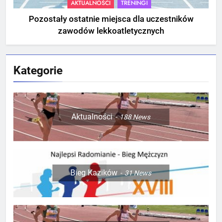
AKTUALNOŚCI
TRENINGI
Pozostały ostatnie miejsca dla uczestników
zawodów lekkoatletycznych
Kategorie
Aktualności
188
News
Bieg Kazików
31
News