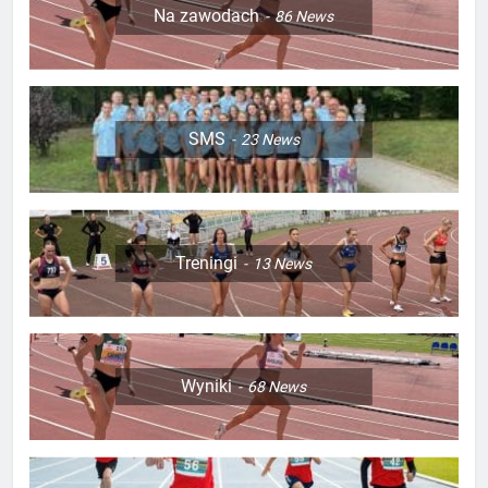
Na zawodach
86
News
SMS
23
News
Treningi
13
News
Wyniki
68
News