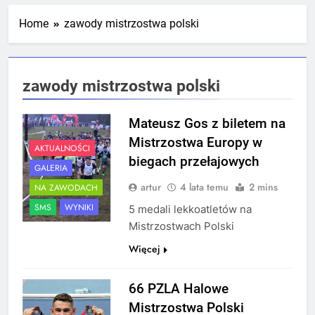
Mistrzostw Polski
2 Tygodnie Temu
Home
zawody mistrzostwa polski
RLTL GGG Radom na podium klasyfikacji
zawody mistrzostwa polski
medalowej mistrzostw Polski U23 w
Krakowie
4 Tygodnie Temu
Mateusz Gos z biletem na
Mistrzostwa Europy w
AKTUALNOŚCI
biegach przełajowych
GALERIA
artur
4 lata temu
2 mins
NA ZAWODACH
SMS
WYNIKI
5 medali lekkoatletów na
Mistrzostwach Polski
Więcej
66 PZLA Halowe
Mistrzostwa Polski