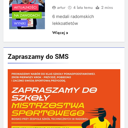
artur
4 lata temu
2 mins
AKTUALNOŚCI
NA ZAWODACH
6 medali radomskich
lekkoatletów
WYNIKI
Więcej
Zapraszamy do SMS