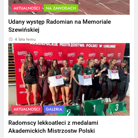
AKTUALNOŚCI
NA ZAWODACH
Udany występ Radomian na Memoriale
Szewińskiej
4 lata temu
AKTUALNOŚCI
GALERIA
Radomscy lekkoatleci z medalami
Akademickich Mistrzostw Polski