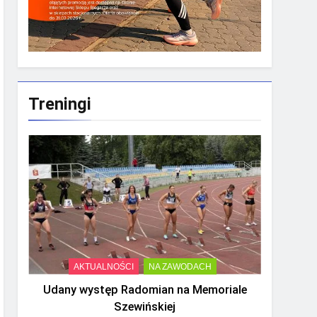
Treningi
AKTUALNOŚCI
NA ZAWODACH
Udany występ Radomian na Memoriale
Szewińskiej