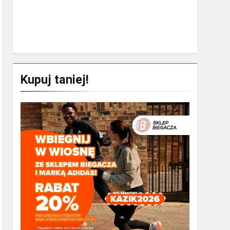
Rekruta
Kupuj taniej!