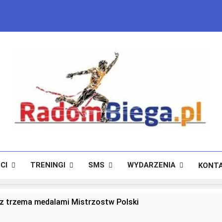
RadomBiega.pl
Radomski Portal Dla Miłośników Lekkoatletyki
CI
TRENINGI
SMS
WYDARZENIA
KONT
 trzema medalami Mistrzostw Polski