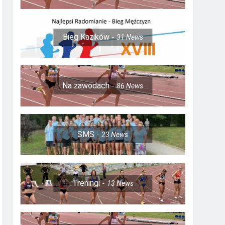
Bieg Kazików
31
News
Na zawodach
86
News
SMS
23
News
Treningi
13
News