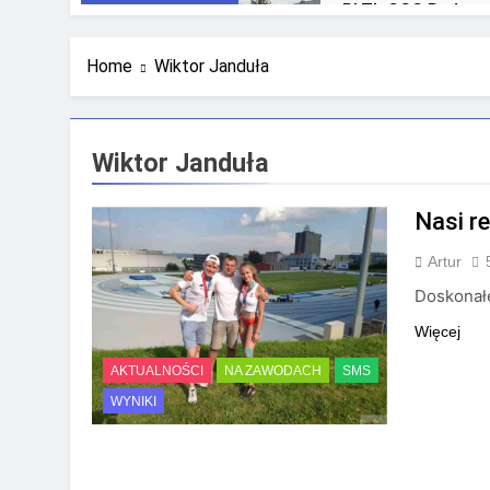
RLTL GGG Radom n
4 Tygodnie Temu
Home
Wiktor Janduła
Wiktor Janduła
Nasi re
Artur
Doskonałe
Więcej
AKTUALNOŚCI
NA ZAWODACH
SMS
WYNIKI