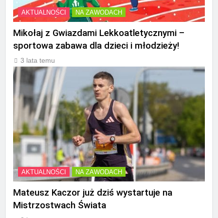
AKTUALNOŚCI
NA ZAWODACH
Mikołaj z Gwiazdami Lekkoatletycznymi –
sportowa zabawa dla dzieci i młodzieży!
3 lata temu
AKTUALNOŚCI
NA ZAWODACH
Mateusz Kaczor już dziś wystartuje na
Mistrzostwach Świata