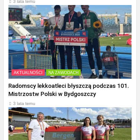
3 lata temu
AKTUALNOŚCI
NA ZAWODACH
Radomscy lekkoatleci błyszczą podczas 101.
Mistrzostw Polski w Bydgoszczy
3 lata temu