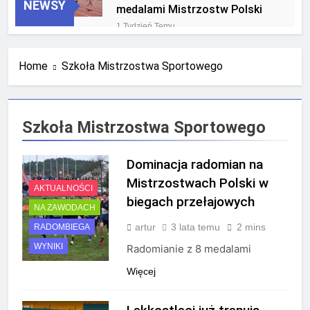
NEWSY
medalami Mistrzostw Polski
1 Tydzień Temu
RLTL GGG Radom na podium
klasyfikacji medalowej
Home
Szkoła Mistrzostwa Sportowego
mistrzostw Polski U23 w
3 Tygodnie Temu
Krakowie
Szkoła Mistrzostwa Sportowego
Dominacja radomian na
Mistrzostwach Polski w
AKTUALNOŚCI
biegach przełajowych
NA ZAWODACH
artur
3 lata temu
2 mins
RADOMBIEGA
WYNIKI
Radomianie z 8 medalami
Więcej