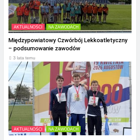
AKTUALNOŚCI
NA ZAWODACH
Międzypowiatowy Czwórbój Lekkoatletyczny
– podsumowanie zawodów
3 lata temu
AKTUALNOŚCI
NA ZAWODACH