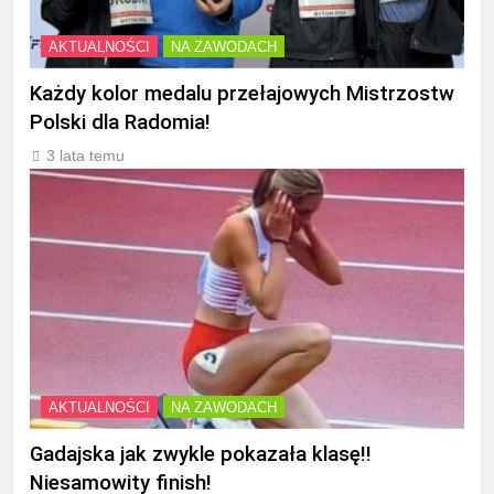
AKTUALNOŚCI
NA ZAWODACH
Każdy kolor medalu przełajowych Mistrzostw
Polski dla Radomia!
3 lata temu
AKTUALNOŚCI
NA ZAWODACH
Gadajska jak zwykle pokazała klasę!!
Niesamowity finish!