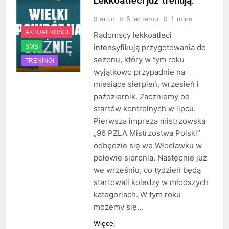
Lekkoatleci już trenują.
artur
6 lat temu
1 mins
AKTUALNOŚCI
Radomscy lekkoatleci
intensyfikują przygotowania do
SMS
sezonu, który w tym roku
TRENINGI
wyjątkowo przypadnie na
miesiące sierpień, wrzesień i
październik. Zaczniemy od
startów kontrolnych w lipcu.
Pierwsza impreza mistrzowska
„96 PZLA Mistrzostwa Polski”
odbędzie się we Włocławku w
połowie sierpnia. Następnie już
we wrześniu, co tydzień będą
startowali koledzy w młodszych
kategoriach. W tym roku
możemy się…
Więcej