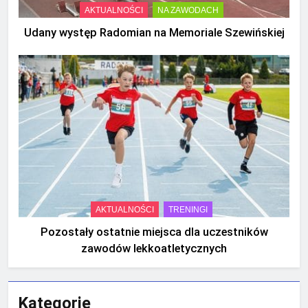
AKTUALNOŚCI
NA ZAWODACH
Udany występ Radomian na Memoriale Szewińskiej
AKTUALNOŚCI
TRENINGI
Pozostały ostatnie miejsca dla uczestników
zawodów lekkoatletycznych
Kategorie