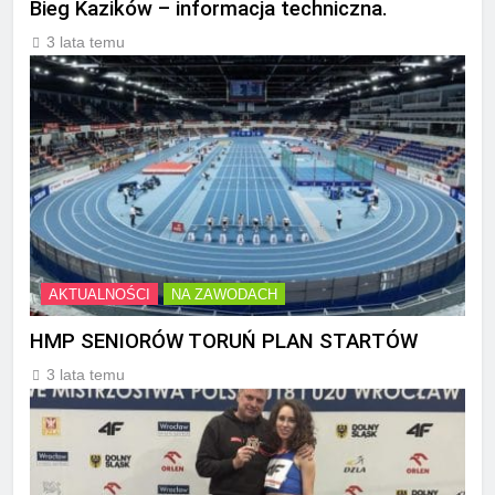
Bieg Kazików – informacja techniczna.
3 lata temu
AKTUALNOŚCI
NA ZAWODACH
HMP SENIORÓW TORUŃ PLAN STARTÓW
3 lata temu