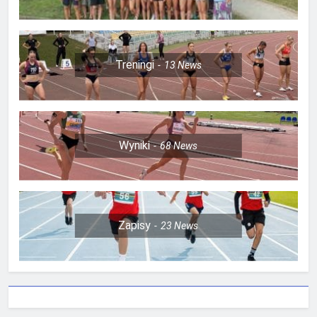
Treningi
13
News
Wyniki
68
News
Zapisy
23
News