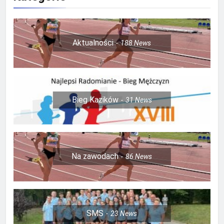
Aktualności
188
News
Bieg Kazików
31
News
Na zawodach
86
News
SMS
23
News