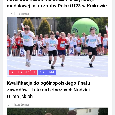
medalowej mistrzostw Polski U23 w Krakowie
4 lata temu
AKTUALNOŚCI
GALERIA
Kwalifikacje do ogólnopolskiego finału
zawodów Lekkoatletycznych Nadziei
Olimpijskich
4 lata temu