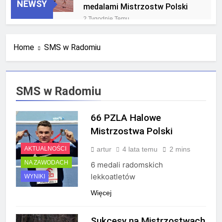
NEWSY
medalami Mistrzostw Polski
2 Tygodnie Temu
RLTL GGG Radom na podium
klasyfikacji medalowej
Home
SMS w Radomiu
mistrzostw Polski U23 w
4 Tygodnie Temu
Krakowie
SMS w Radomiu
66 PZLA Halowe
Mistrzostwa Polski
artur
4 lata temu
2 mins
AKTUALNOŚCI
NA ZAWODACH
6 medali radomskich
lekkoatletów
WYNIKI
Więcej
Sukcesy na Mistrzostwach