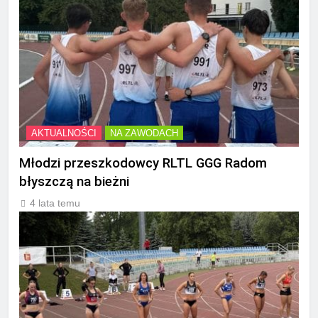
AKTUALNOŚCI
NA ZAWODACH
Młodzi przeszkodowcy RLTL GGG Radom
błyszczą na bieżni
4 lata temu