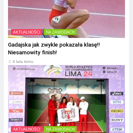
AKTUALNOŚCI
NA ZAWODACH
Gadajska jak zwykle pokazała klasę!!
Niesamowity finish!
4 lata temu
AKTUALNOŚCI
NA ZAWODACH