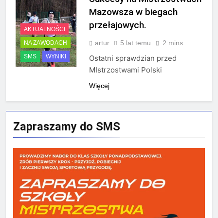
Mazowsza w biegach
przełajowych.
AKTUALNOŚCI
artur
5 lat temu
2 mins
NA ZAWODACH
SMS
WYNIKI
Ostatni sprawdzian przed
MIstrzostwami Polski
Więcej
Zapraszamy do SMS