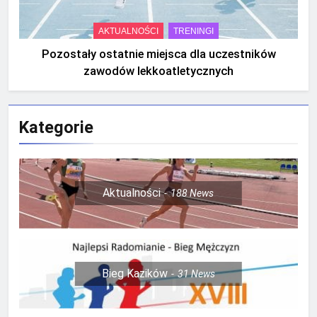
AKTUALNOŚCI
TRENINGI
Pozostały ostatnie miejsca dla uczestników
zawodów lekkoatletycznych
Kategorie
Aktualności
188
News
Bieg Kazików
31
News