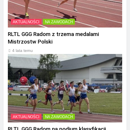
AKTUALNOŚCI
NA ZAWODACH
RLTL GGG Radom z trzema medalami
Mistrzostw Polski
4 lata temu
AKTUALNOŚCI
NA ZAWODACH
RLTL GGG Radom na podium klasyfikacji