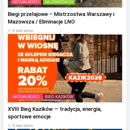
AKTUALNOŚCI
NA ZAWODACH
Biegi przełajowe – Mistrzostwa Warszawy i
Mazowsza / Eliminacje LNO
4 lata temu
AKTUALNOŚCI
BIEG KAZIKÓW
XVIII Bieg Kazików — tradycja, energia,
sportowe emocje
4 lata temu