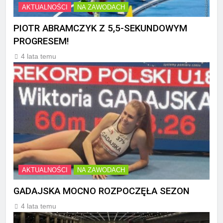
AKTUALNOŚCI
NA ZAWODACH
PIOTR ABRAMCZYK Z 5,5-SEKUNDOWYM
PROGRESEM!
4 lata temu
AKTUALNOŚCI
NA ZAWODACH
GADAJSKA MOCNO ROZPOCZĘŁA SEZON
4 lata temu