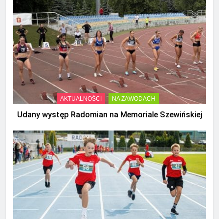
AKTUALNOŚCI
NA ZAWODACH
Udany występ Radomian na Memoriale Szewińskiej