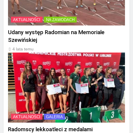
AKTUALNOŚCI
NA ZAWODACH
Udany występ Radomian na Memoriale
Szewińskiej
4 lata temu
AKTUALNOŚCI
GALERIA
Radomscy lekkoatleci z medalami