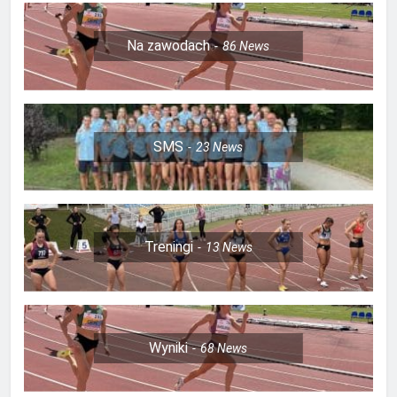
Na zawodach
86
News
SMS
23
News
Treningi
13
News
Wyniki
68
News