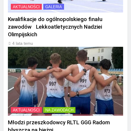
AKTUALNOŚCI
GALERIA
Kwalifikacje do ogólnopolskiego finału
zawodów Lekkoatletycznych Nadziei
Olimpijskich
4 lata temu
AKTUALNOŚCI
NA ZAWODACH
Młodzi przeszkodowcy RLTL GGG Radom
błyszczą na bieżni