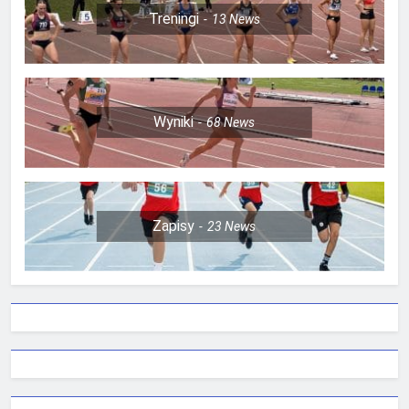
Treningi
13
News
Wyniki
68
News
Zapisy
23
News