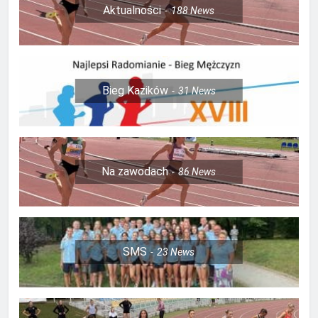
Aktualności
188
News
Bieg Kazików
31
News
Na zawodach
86
News
SMS
23
News