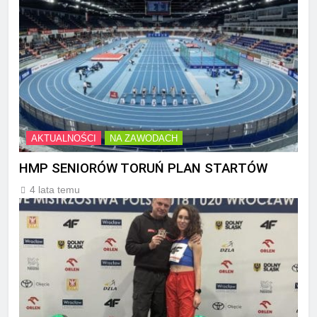
AKTUALNOŚCI
NA ZAWODACH
HMP SENIORÓW TORUŃ PLAN STARTÓW
4 lata temu