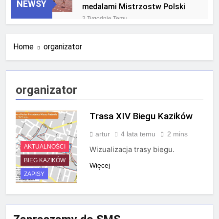
NEWSY
medalami Mistrzostw Polski
2 Tygodnie Temu
RLTL GGG Radom na podium
klasyfikacji medalowej
Home
organizator
mistrzostw Polski U23 w
4 Tygodnie Temu
Krakowie
organizator
Trasa XIV Biegu Kazików
artur
4 lata temu
2 mins
AKTUALNOŚCI
Wizualizacja trasy biegu.
BIEG KAZIKÓW
Więcej
ZAPISY