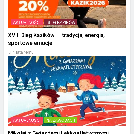
AKTUALNOŚCI
BIEG KAZIKÓW
XVIII Bieg Kazików — tradycja, energia,
sportowe emocje
4 lata temu
AKTUALNOŚCI
NA ZAWODACH
Mikołaj z Gwiazdami Lekkoatletycznymi –