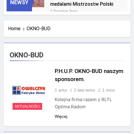
NEWSY
medalami Mistrzostw Polski
2 Tygodnie Temu
RLTL GGG Radom na podium
klasyfikacji medalowej
Home
OKNO-BUD
mistrzostw Polski U23 w
4 Tygodnie Temu
Krakowie
OKNO-BUD
P.H.U.P. OKNO-BUD naszym
sponsorem.
artur
2 lata temu
1 mins
Kolejna firma razem z RLTL
Optima Radom
AKTUALNOŚCI
Więcej