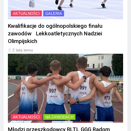
AKTUALNOŚCI
GALERIA
Kwalifikacje do ogólnopolskiego finału
zawodów Lekkoatletycznych Nadziei
Olimpijskich
2 lata temu
AKTUALNOŚCI
NA ZAWODACH
Młodzi przeszkodowcy RLTL GGG Radom