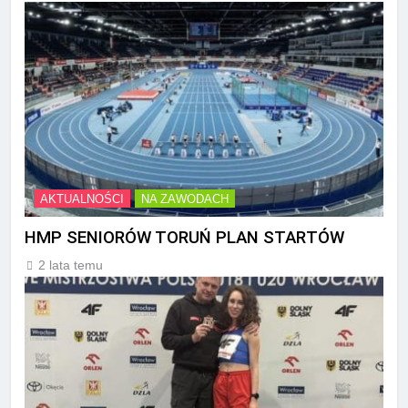
AKTUALNOŚCI
NA ZAWODACH
HMP SENIORÓW TORUŃ PLAN STARTÓW
2 lata temu