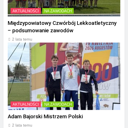
AKTUALNOŚCI
NA ZAWODACH
Międzypowiatowy Czwórbój Lekkoatletyczny
– podsumowanie zawodów
2 lata temu
AKTUALNOŚCI
NA ZAWODACH
Adam Bajorski Mistrzem Polski
2 lata temu