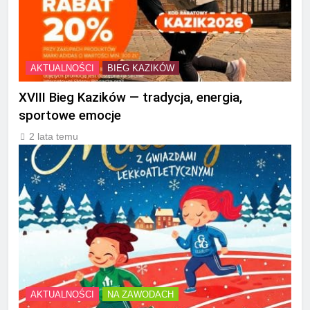
AKTUALNOŚCI
BIEG KAZIKÓW
XVIII Bieg Kazików — tradycja, energia,
sportowe emocje
2 lata temu
AKTUALNOŚCI
NA ZAWODACH