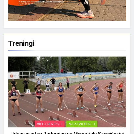
Treningi
AKTUALNOŚCI
NA ZAWODACH
Udany występ Radomian na Memoriale Szewińskiej