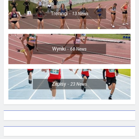
Treningi
13
News
Wyniki
68
News
Zapisy
23
News