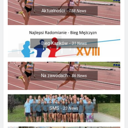
Aktualności
188
News
Bieg Kazików
31
News
Na zawodach
86
News
SMS
23
News