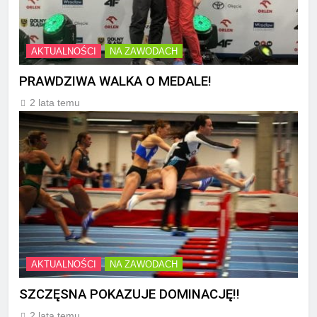
AKTUALNOŚCI
NA ZAWODACH
PRAWDZIWA WALKA O MEDALE!
2 lata temu
AKTUALNOŚCI
NA ZAWODACH
SZCZĘSNA POKAZUJE DOMINACJĘ!!
2 lata temu