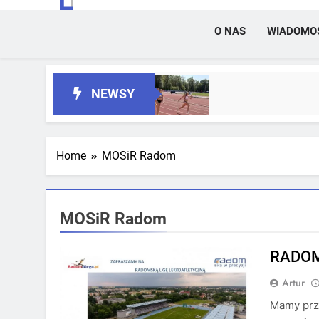
O NAS
WIADOMO
NEWSY
RLTL GGG Radom z trzema meda
1 Tydzień Temu
Home
MOSiR Radom
RLTL GGG Radom na podium klas
3 Tygodnie Temu
MOSiR Radom
RADOM
Artur
Mamy prz