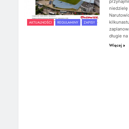
przynajmn
niedzielę
Narutowi
kilkunast
AKTUALNOŚCI
REGULAMINY
ZAPISY
zaplanowa
długie n
Więcej