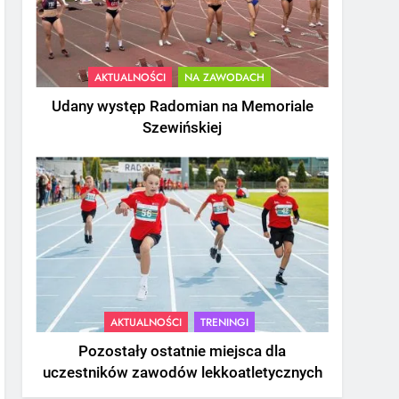
AKTUALNOŚCI
NA ZAWODACH
Udany występ Radomian na Memoriale
Szewińskiej
AKTUALNOŚCI
TRENINGI
Pozostały ostatnie miejsca dla
uczestników zawodów lekkoatletycznych