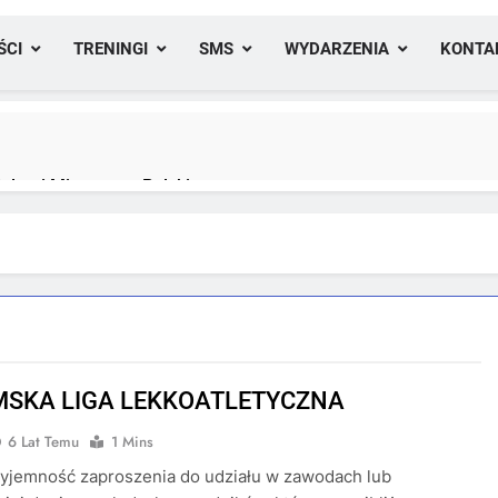
ŚCI
TRENINGI
SMS
WYDARZENIA
KONTA
lami Mistrzostw Polski
yfikacji medalowej mistrzostw Polski U23 w Krakowie
SKA LIGA LEKKOATLETYCZNA
6 Lat Temu
1 Mins
yjemność zaproszenia do udziału w zawodach lub