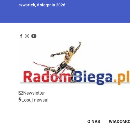
Skip
czwartek, 6 sierpnia 2026
to
content
Newsletter
RadomBiega.pl
Radomski portal dla miłośników lekkoatletyki
Losuj newsa!
O NAS
WIADOMO