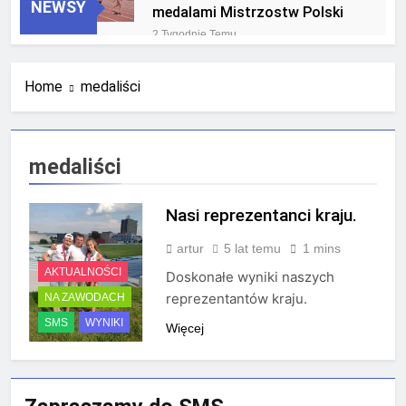
NEWSY
medalami Mistrzostw Polski
2 Tygodnie Temu
RLTL GGG Radom na podium
klasyfikacji medalowej
Home
medaliści
mistrzostw Polski U23 w
4 Tygodnie Temu
Krakowie
medaliści
Nasi reprezentanci kraju.
artur
5 lat temu
1 mins
AKTUALNOŚCI
Doskonałe wyniki naszych
reprezentantów kraju.
NA ZAWODACH
SMS
WYNIKI
Więcej