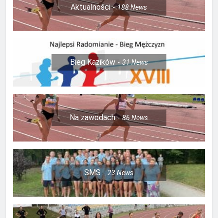
Aktualności
188
News
Bieg Kazików
31
News
Na zawodach
86
News
SMS
23
News