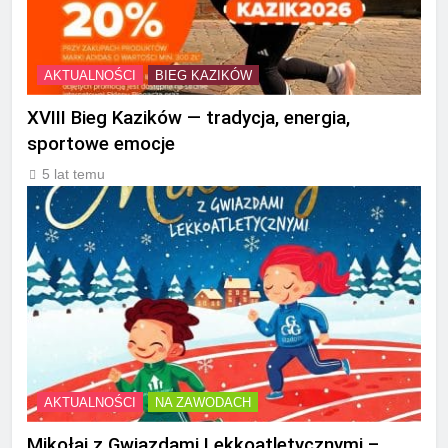
AKTUALNOŚCI
BIEG KAZIKÓW
XVIII Bieg Kazików — tradycja, energia,
sportowe emocje
5 lat temu
AKTUALNOŚCI
NA ZAWODACH
Mikołaj z Gwiazdami Lekkoatletycznymi –