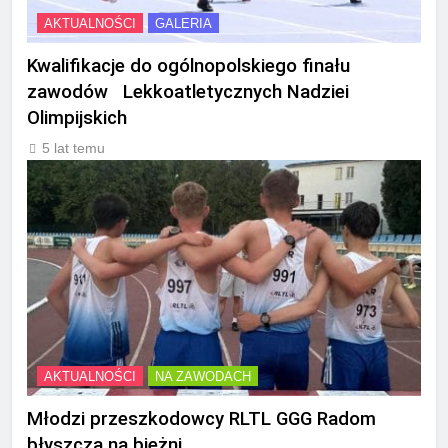
AKTUALNOŚCI
GALERIA
Kwalifikacje do ogólnopolskiego finału
zawodów Lekkoatletycznych Nadziei
Olimpijskich
5 lat temu
AKTUALNOŚCI
NA ZAWODACH
Młodzi przeszkodowcy RLTL GGG Radom
błyszczą na bieżni