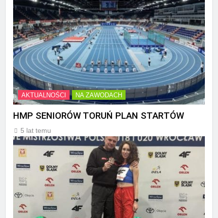
AKTUALNOŚCI
NA ZAWODACH
HMP SENIORÓW TORUŃ PLAN STARTÓW
5 lat temu