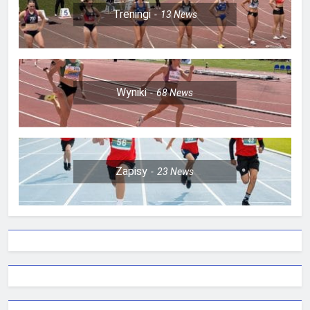
Treningi
13
News
Wyniki
68
News
Zapisy
23
News