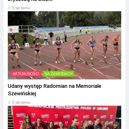
5 lat temu
AKTUALNOŚCI
NA ZAWODACH
Udany występ Radomian na Memoriale
Szewińskiej
5 lat temu