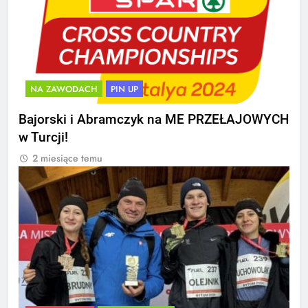
NA ZAWODACH
PIN UP
Bajorski i Abramczyk na ME PRZEŁAJOWYCH
w Turcji!
2 miesiące temu