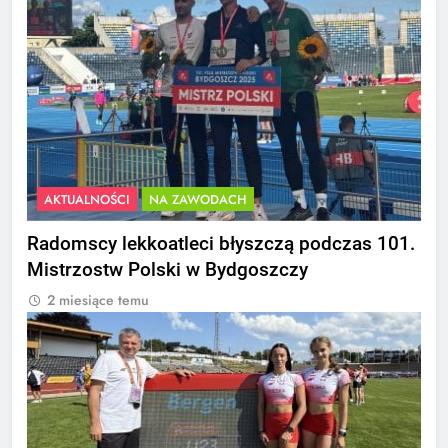
AKTUALNOŚCI
NA ZAWODACH
Radomscy lekkoatleci błyszczą podczas 101.
Mistrzostw Polski w Bydgoszczy
2 miesiące temu