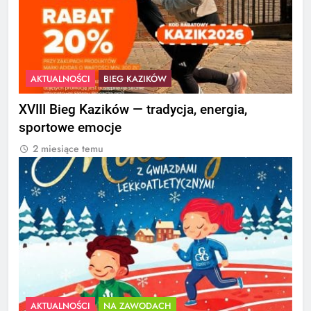
AKTUALNOŚCI
BIEG KAZIKÓW
XVIII Bieg Kazików — tradycja, energia,
sportowe emocje
2 miesiące temu
AKTUALNOŚCI
NA ZAWODACH