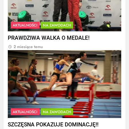
AKTUALNOŚCI
NA ZAWODACH
PRAWDZIWA WALKA O MEDALE!
2 miesiące temu
AKTUALNOŚCI
NA ZAWODACH
SZCZĘSNA POKAZUJE DOMINACJĘ!!