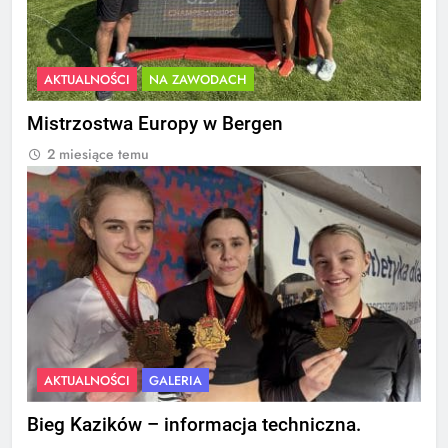
AKTUALNOŚCI
NA ZAWODACH
Mistrzostwa Europy w Bergen
2 miesiące temu
AKTUALNOŚCI
GALERIA
Bieg Kazików – informacja techniczna.