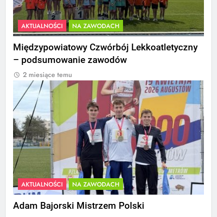
AKTUALNOŚCI
NA ZAWODACH
Międzypowiatowy Czwórbój Lekkoatletyczny
– podsumowanie zawodów
2 miesiące temu
AKTUALNOŚCI
NA ZAWODACH
Adam Bajorski Mistrzem Polski