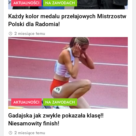
AKTUALNOŚCI
NA ZAWODACH
Każdy kolor medalu przełajowych Mistrzostw
Polski dla Radomia!
2 miesiące temu
AKTUALNOŚCI
NA ZAWODACH
Gadajska jak zwykle pokazała klasę!!
Niesamowity finish!
2 miesiące temu