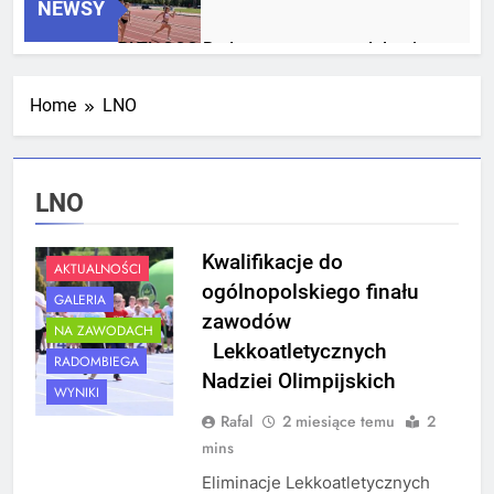
NEWSY
RLTL GGG Radom z trzema medalami
Mistrzostw Polski
2 Tygodnie Temu
Home
LNO
RLTL GGG Radom na podium klasyfikacji
LNO
medalowej mistrzostw Polski U23 w
Krakowie
4 Tygodnie Temu
Kwalifikacje do
AKTUALNOŚCI
ogólnopolskiego finału
GALERIA
zawodów
NA ZAWODACH
Lekkoatletycznych
RADOMBIEGA
Nadziei Olimpijskich
WYNIKI
Rafal
2 miesiące temu
2
mins
Eliminacje Lekkoatletycznych