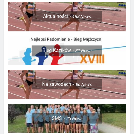
Aktualności
188
News
Bieg Kazików
31
News
Na zawodach
86
News
SMS
23
News