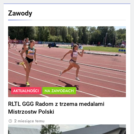
Zawody
AKTUALNOŚCI
NA ZAWODACH
RLTL GGG Radom z trzema medalami
Mistrzostw Polski
2 miesiące temu