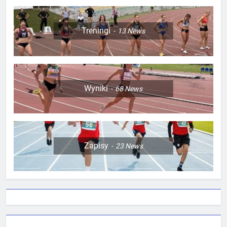
Treningi
13
News
Wyniki
68
News
Zapisy
23
News