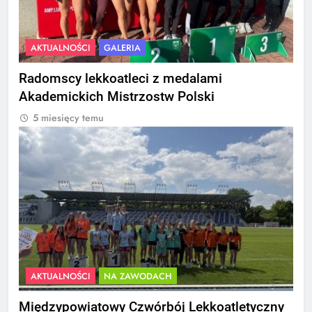
AKTUALNOŚCI
GALERIA
Radomscy lekkoatleci z medalami
Akademickich Mistrzostw Polski
5 miesięcy temu
AKTUALNOŚCI
NA ZAWODACH
Międzypowiatowy Czwórbój Lekkoatletyczny